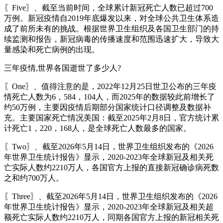
〖Five〗、截至当前时间，全球累计新冠死亡人数已超过700
万例。新冠疫情自2019年底爆发以来，对全球公共卫生体系造
成了前所未有的挑战。根据世界卫生组织及各国卫生部门的持
续监测和报告，新冠病毒的传播速度和范围迅速扩大，导致大
量感染和死亡病例的出现。
三年疫情,世界各国逝世了多少人?
〖One〗、值得注意的是，2022年12月25日世卫公布的三年疫
情死亡人数为6，584，104人，而2025年的数据较此前增长了
约50万例，主要因疫情后期部分国家统计口径调整及数据补
充。主要国家死亡情况美国：截至2025年2月8日，官方统计累
计死亡1，220，168人，是全球死亡人数最多的国家。
〖Two〗、截至2026年5月14日，世界卫生组织发布的《2026
年世界卫生统计报告》显示，2020-2023年全球新冠及相关死
亡实际人数约2210万人，各国官方上报的直接新冠确诊病死数
之和约700万人。
〖Three〗、截至2026年5月14日，世界卫生组织发布的《2026
年世界卫生统计报告》显示，2020-2023年全球新冠及相关超
额死亡实际人数约2210万人，同期各国官方上报的新冠相关死