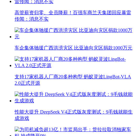
高管薪资归零、全员降薪！百强车商兰天集团回应暴雷
传闻：消息不实
车企集体驰援广西洪涝灾区 比亚迪向灾区捐款1000万元
支持17家机器人厂商20多种构型 蚂蚁灵波LingBot-VLA
2.0正式开源
性能大提升 DeepSeek V4正式版灰度测试：9毛钱就能生
成游戏