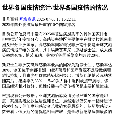
世界各国疫情统计/世界各国疫情的情况
非凡百科
网络资讯
2026-07-03 18:16:22
11
2025年国外爱滋病最严重的10个国家排名
目前公开信息尚未发布2025年艾滋病感染率的具体国家排名，
但根据近年疫情分布，高感染率地区主要集中在撒哈拉以南非
洲及部分亚洲国家。高感染率国家概况非洲南部仍是全球艾滋
病疫情最严峻的区域，其中埃斯瓦蒂尼（原斯威士兰）成人感
染率约46%，博茨瓦纳、莱索托等国感染率均超过20%。
斯威士兰非洲艾滋病感染率最高的国家为斯威士兰，感染率达
38%。该国位于南部非洲，经济落后和医疗资源不足导致病毒
难以控制，且青少年群体感染比例突出。博茨瓦纳博茨瓦纳紧
随其后，感染率为33%，15-49岁人群中近四成携带病毒。该
国虽经济相对较好，但性传播与母婴传播仍是主要扩散途径。
根据现有公开数据，亚洲艾滋病感染情况最严重的国家是印
度，其感染者总数位居亚洲首位。虽然难以仅凭单一指标进行
绝对排名，但印度的感染者总数确实是最高的。从新增感染人
数来看，俄罗斯的情况也相当严峻，是全球新感染病例最多的