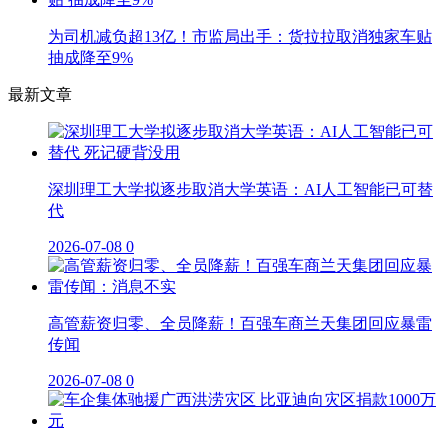
为司机减负超13亿！市监局出手：货拉拉取消独家车贴
抽成降至9%
最新文章
深圳理工大学拟逐步取消大学英语：AI人工智能已可替
代
2026-07-08
0
高管薪资归零、全员降薪！百强车商兰天集团回应暴雷
传闻
2026-07-08
0