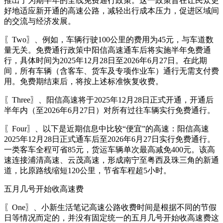
推出了为期半年的全线免费通行政策。这一政策旨在让民众更
好地适应新开通的高速公路，减轻出行成本压力，促进区域间
的交流与经济发展。
〖Two〗、例如，车辆行驶100公里的费用为45元，与车道数
量无关。免费通行政策中阳信高速通车后将实施半年免费通
行，具体时间为2025年12月28日至2026年6月27日。在此期
间，所有车辆（含客车、货车及专项作业车）通行无需支付费
用。免费期结束后，将按上述标准恢复收费。
〖Three〗、阳信高速将于2025年12月28日正式开通，开通后
半年内（至2026年6月27日）对所有过往车辆实行免费通行。
〖Four〗、以下是近期信息中比较“便宜”的高速：阳信高速
2025年12月28日正式通车后至2026年6月27日实行免费通行。
一类客车全程可省85元，货运车辆单次最高减免400元。该高
速连接浦清高速、云茂高速，形成南宁至粤西及珠三角的新通
道，比原路线缩短120公里，节省车程超5小时。
五月几号开始收高速费
〖One〗、小新生活笔记高速公路收费时间是根据不同的节假
日等情况而定的，并没有固定统一的五月几号开始收高速费这