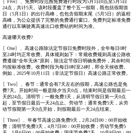
〖Five〗、免费时段范围免费通行时段为5月1日0点至5月5日
24点，共计5天。该时段覆盖了整个五一假期，既包括假期首
日（5月1日）的出行高峰，也包含假期末尾（5月5日）的返程
高峰，为公众提供了完整的免费通行窗口。免费判定标准免费
通行以车辆驶离高速出口收费站的时间为准。
高速哪天收费?
〖One〗、高速公路除法定节假日免费时段外，全年每日0时
至24时均正常收费。具体规则如下：常规收费规则高速公路收
费遵循“全年无休”原则，除法定节假日明确免费外，其余时间
均按标准收费。收费时段为每日0时至24时，即全天候收费。
例如，2025年10月11日（非法定节假日）高速公路正常收费。
〖Two〗、春节：通常会有7天左右的假期，高速公路也是免
费7天。开始时间一般是除夕当天0点，结束时间是假期最后一
天的24点。清明节：一般免费3天，从清明节假日第一天0点
起，至节假日最后一天24点止。劳动节：通常免费5天，从劳
动节假期第一天0点开始，到假期最后一天24点结束。
〖Three〗、年春节高速公路免费9天，2月24日00：00开始收
费；清明节免费3天，4月7日00：00开始收费；劳动节免费5
天，5月6日00：00开始收费；国庆节免费7天，10月8日00：00