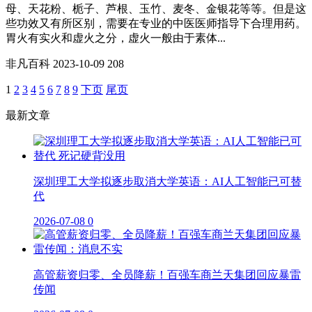
母、天花粉、栀子、芦根、玉竹、麦冬、金银花等等。但是这
些功效又有所区别，需要在专业的中医医师指导下合理用药。
胃火有实火和虚火之分，虚火一般由于素体...
非凡百科
2023-10-09
208
1
2
3
4
5
6
7
8
9
下页
尾页
最新文章
深圳理工大学拟逐步取消大学英语：AI人工智能已可替
代
2026-07-08
0
高管薪资归零、全员降薪！百强车商兰天集团回应暴雷
传闻