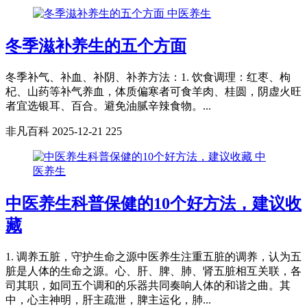
中医养生
冬季滋补养生的五个方面
冬季补气、补血、补阴、补养方法：1. 饮食调理：红枣、枸
杞、山药等补气养血，体质偏寒者可食羊肉、桂圆，阴虚火旺
者宜选银耳、百合。避免油腻辛辣食物。...
非凡百科
2025-12-21
225
中
医养生
中医养生科普保健的10个好方法，建议收
藏
1. 调养五脏，守护生命之源中医养生注重五脏的调养，认为五
脏是人体的生命之源。心、肝、脾、肺、肾五脏相互关联，各
司其职，如同五个调和的乐器共同奏响人体的和谐之曲。其
中，心主神明，肝主疏泄，脾主运化，肺...