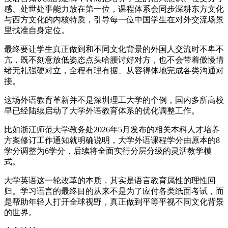
感、处世处事能力放在第一位，课程体系会同步深耕东方文化
与西方文化的内核特质，引导每一位中国学生在对外交流场景
里找准自身定位。
最终要让学生真正做到和不同文化背景的外国人交流时不卑不
亢，既不刻意放低姿态点头哈腰讨好对方，也不会带着傲慢情
绪无礼强硬对立，全程有理有据、从容得体地完成各类沟通对
接。
这场外语教育革新并不是深圳理工大学的个例，国内多所高校
早已经陆续启动了大学外语教育体系的优化调整工作。
比如浙江师范大学教务处2026年5月发布的相关本科人才培养
方案修订工作通知就明确说明，大学外语课程学分由原本的8
学分调整为6学分，后续将全面实行分层分级的灵活教学模
式。
大学英语这一轮改革的本质，其实是语言教育属性的理性回
归。学习语言的最终目的从来不是为了应付各类纸面考试，而
是帮助年轻人打开全球视野，真正做到平等平视不同文化背景
的世界。