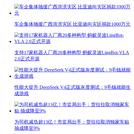
车企集体驰援广西洪涝灾区 比亚迪向灾区捐款1000万元
支持17家机器人厂商20多种构型 蚂蚁灵波LingBot-VLA
2.0正式开源
性能大提升 DeepSeek V4正式版灰度测试：9毛钱就能生
成游戏
为司机减负超13亿！市监局出手：货拉拉取消独家车贴
抽成降至9%