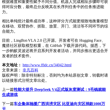
根据难度和重要性赋予不同分值。机器人完成相应步骤即可获
得对应分数，最终总分反映其在长序列任务中的任务推进能
力。
相比单纯统计最终成功率，这种评分方式能更细致地衡量模型
在移动、双臂协作、抓取、放置、开门、清洁等不同环节的综
合能力。
目前，LingBot-VLA 2.0 已开源。开发者可在 Hugging Face、
魔搭社区获取模型权重，在 GitHub 下载开源代码。据悉，下
一步蚂蚁灵波还将开启系列开发者活动，并同步推出更适合开
发者的技术套件。
本文地址：
http://www.ffidc.cn/34042.html
文章来源：
非凡百科
版权声明：
除非特别标注，否则均为本站原创文章，转载时请
以链接形式注明文章出处。
上一篇
性能大提升 DeepSeek V4正式版灰度测试：9毛钱就能
生成游戏
下一篇
车企集体驰援广西洪涝灾区 比亚迪向灾区捐款1000万
元