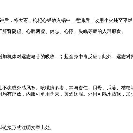
5分钟后，将大枣、枸杞心经放入锅中，煮沸后，改用小火炖至枣
于肝肾阴虚、心脾两虚、健忘、心悸、失眠等症的人群服食。
增加机体对远志皂苷的吸收，引起全身中毒反应；此外，远志对
吐不爽或外感风寒、咳嗽痰多者，常与杏仁、贝母、瓜蒌、桔梗
用均有疗效，内服可单用为末，黄酒送服。外用可隔水蒸软，加
以链接形式注明文章出处。