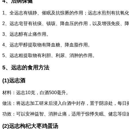
4、治病保健
1、全远志有镇静、催眠及抗惊厥的作用；远志水煎剂有抗氧
2、远志皂苷有祛痰、镇咳、降血压的作用，以及增强免疫、
3、远志醇有止痛作用。
4、远志甲醇提取物有降血糖、降血脂作用。
5、远志粗提取物有利胆、利尿、消肿的作用。
5、远志的食用方法
(1)远志酒
材料：远志10克，白酒500毫升。
做法：将远志加工研末后浸入白酒中封存，置于阴凉处，每日
功效：可以安神益智、消肿止痛，适用于惊悸失眠、健忘等症
(2)远志枸杞大枣鸡蛋汤