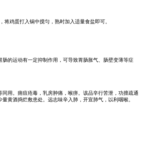
烂，将鸡蛋打入锅中搅匀，熟时加入适量食盐即可。
胃肠的运动有一定抑制作用，可导致胃肠胀气、肠壁变薄等症
等同用。痈疽疮毒，乳房肿痛，喉痹。该品辛行苦泄，功擅疏通
少量黄酒捣烂敷患处。远志味辛入肺，开宣肺气，以利咽喉。