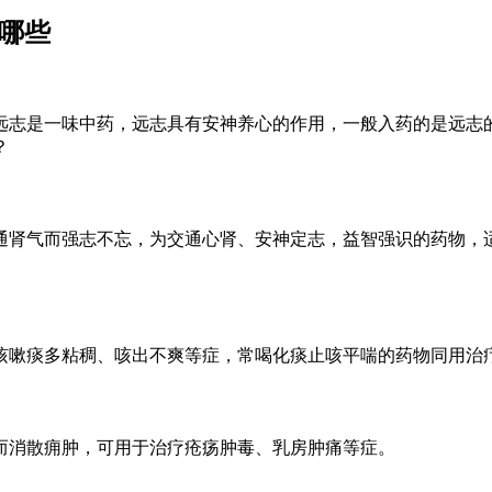
哪些
远志是一味中药，远志具有安神养心的作用，一般入药的是远志
？
通肾气而强志不忘，为交通心肾、安神定志，益智强识的药物，
咳嗽痰多粘稠、咳出不爽等症，常喝化痰止咳平喘的药物同用治
而消散痈肿，可用于治疗疮疡肿毒、乳房肿痛等症。