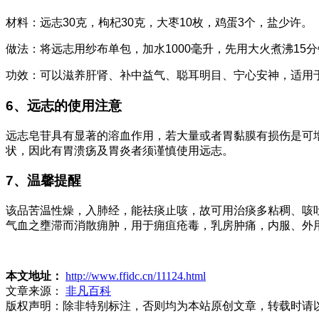
材料：远志30克，枸杞30克，大枣10枚，鸡蛋3个，盐少许。
做法：将远志用纱布单包，加水1000毫升，先用大火煮沸1
功效：可以滋养肝肾、补中益气、聪耳明目、宁心安神，适用
6、远志的使用注意
远志皂苷具有显著的溶血作用，若大量或者胃黏膜有损伤是可
状，因此有胃溃疡及胃炎者须谨慎使用远志。
7、温馨提醒
该品苦温性燥，入肺经，能祛痰止咳，故可用治痰多粘稠、咳
气血之壅滞而消散痈肿，用于痈疽疮毒，乳房肿痛，内服、外
本文地址：
http://www.ffidc.cn/11124.html
文章来源：
非凡百科
版权声明：
除非特别标注，否则均为本站原创文章，转载时请