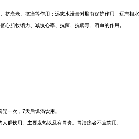
化、抗衰老、抗癌等作用；远志水浸膏对脑有保护作用；远志根
降低心肌收缩力、减慢心率、抗菌、抗病毒、溶血的作用。
摇晃一次，7天后饥渴饮用。
的人群饮用。主要发热以及有胃炎。胃溃疡者不宜饮用。