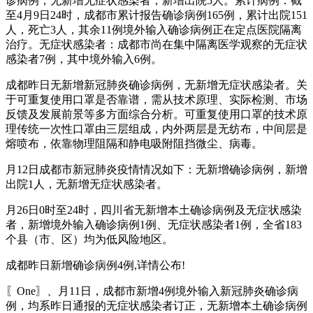
诊病例，无新增无症状感染者，新增出院5人。累计病例：截
至4月9日24时，成都市累计报告确诊病例165例，累计出院151
人，死亡3人，其余11例境外输入确诊病例正在定点医院隔离
治疗。无症状感染者：成都市尚在集中隔离医学观察的无症状
感染者7例，其中境外输入6例。
成都昨日无新增新冠肺炎确诊病例，无新增无症状感染者。关
于可重复使用口罩是否靠谱，需从技术原理、实际检测、市场
反馈及发展前景等多方面综合分析。可重复使用口罩的技术原
理传统一次性口罩由三层组成，内外两层是无纺布，中间层是
熔喷布，依靠物理阻隔和静电吸附阻挡微尘、病毒。
月12日成都市新冠肺炎疫情情况如下：无新增确诊病例，新增
出院1人，无新增无症状感染者。
月26日0时至24时，四川省无新增本土确诊病例及无症状感染
者，新增境外输入确诊病例1例、无症状感染者1例，全省183
个县（市、区）均为低风险地区。
成都昨日新增确诊病例4例,详情公布!
〖One〗、月11日，成都市新增4例境外输入新冠肺炎确诊病
例，均系昨日通报的无症状感染者订正，无新增本土确诊病例