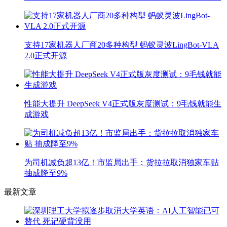
支持17家机器人厂商20多种构型 蚂蚁灵波LingBot-VLA
2.0正式开源
性能大提升 DeepSeek V4正式版灰度测试：9毛钱就能生
成游戏
为司机减负超13亿！市监局出手：货拉拉取消独家车贴
抽成降至9%
最新文章