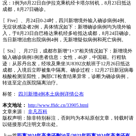
况：1例为8月22日自伊拉克乘机经卡塔尔转机，8月23日抵达
成都，8月27日确诊。
〖Five〗、月24日0-24时，四川新增境外输入确诊病例4例、
无症状感染者2例，具体情况如下：新增确诊病例均为境外输
入，于8月23日自巴格达乘机经多哈抵达成都，8月24日确诊。
当日新增治愈出院病例4例，无新增疑似病例和死亡病例。
〖Six〗、月27日，成都市新增“1+3”相关情况如下：新增境外
输入确诊病例1例患者信息：女性，46岁，中国籍。行程轨
迹：从苏丹出发，经埃及乘坐3U8392次航班于12月26日抵达
成都，入境后立即被集中隔离。确诊过程：12月27日新冠病毒
核酸检测呈阳性，胸部CT检查结果异常，诊断为确诊病例，
转送至定点医院隔离治疗。
标签：
四川新增4例本土病例详情公布
本文地址：
http://www.ffidc.cn/33905.html
文章来源：
非凡百科
版权声明：
除非特别标注，否则均为本站原创文章，转载时请
以链接形式注明文章出处。
上一篇
距离2024年高考还剩50天/2021年距离2024年高考还有