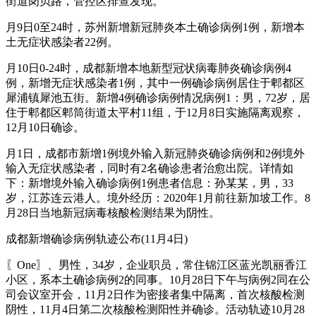
街道岗贝路，管控区排查发现。
月9日0至24时，苏州新增新冠肺炎本土确诊病例1例，新增本
土无症状感染者22例。
月10日0-24时，成都新增本地新型冠状病毒肺炎确诊病例4
例，新增无症状感染者1例，其中一例确诊病例居住于郫都区
犀浦镇犀池五街。新增4例确诊病例情况病例1：男，72岁，居
住于郫都区郫筒街道太平村11组，于12月8日实施隔离观察，
12月10日确诊。
月1日，成都市新增1例境外输入新冠肺炎确诊病例和2例境外
输入无症状感染者，同时有2名确诊患者治愈出院。详情如
下：新增境外输入确诊病例1例患者信息：孙某某，男，33
岁，江苏连云港人。境外经历：2020年1月前往新加坡工作。8
月28日当地新冠病毒核酸检测结果为阴性。
成都新增确诊病例轨迹公布(11月4日)
〖One〗、男性，34岁，企业职员，常住锦江区蓝光凯丽香江
小区，系本土确诊病例2的同事。10月28日下午与病例2同在公
司会议室开会，11月2日作为密接者集中隔离，首次核酸检测
阴性，11月4日第二次核酸检测阳性并确诊。活动轨迹10月28