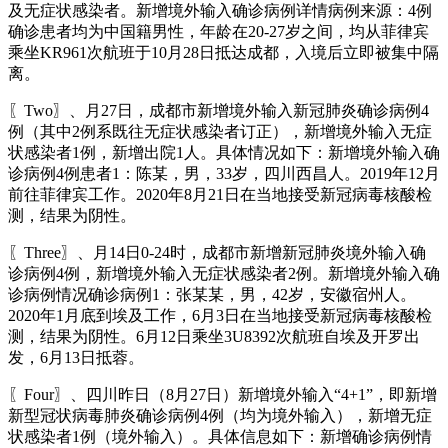
及无症状感染者。新增境外输入确诊病例详情病例来源：4例
确诊患者均为中国籍男性，年龄在20-27岁之间，均从菲律宾
乘坐KR961次航班于10月28日抵达成都，入境后立即被集中隔
离。
〖Two〗、月27日，成都市新增境外输入新冠肺炎确诊病例4
例（其中2例系既往无症状感染者订正），新增境外输入无症
状感染者1例，新增出院1人。具体情况如下：新增境外输入确
诊病例4例患者1：陈某，男，33岁，四川西昌人。2019年12月
前往菲律宾工作。2020年8月21日在当地接受新冠病毒核酸检
测，结果为阴性。
〖Three〗、月14日0-24时，成都市新增新冠肺炎境外输入确
诊病例4例，新增境外输入无症状感染者2例。新增境外输入确
诊病例情况确诊病例1：张某某，男，42岁，安徽宿州人。
2020年1月底到埃及工作，6月3日在当地接受新冠病毒核酸检
测，结果为阴性。6月12日乘坐3U8392次航班自埃及开罗出
发，6月13日抵蓉。
〖Four〗、四川昨日（8月27日）新增境外输入“4+1”，即新增
新型冠状病毒肺炎确诊病例4例（均为境外输入），新增无症
状感染者1例（境外输入）。具体信息如下：新增确诊病例情