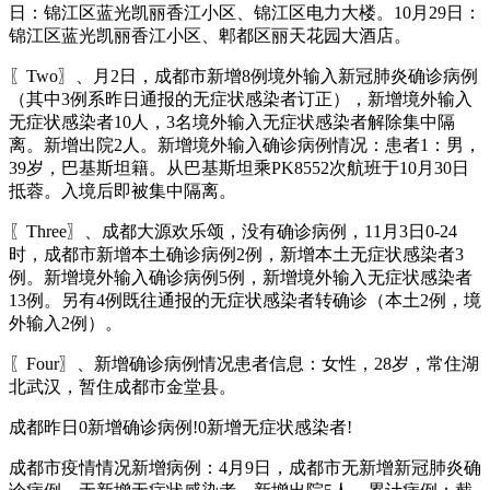
日：锦江区蓝光凯丽香江小区、锦江区电力大楼。10月29日：
锦江区蓝光凯丽香江小区、郫都区丽天花园大酒店。
〖Two〗、月2日，成都市新增8例境外输入新冠肺炎确诊病例
（其中3例系昨日通报的无症状感染者订正），新增境外输入
无症状感染者10人，3名境外输入无症状感染者解除集中隔
离。新增出院2人。新增境外输入确诊病例情况：患者1：男，
39岁，巴基斯坦籍。从巴基斯坦乘PK8552次航班于10月30日
抵蓉。入境后即被集中隔离。
〖Three〗、成都大源欢乐颂，没有确诊病例，11月3日0-24
时，成都市新增本土确诊病例2例，新增本土无症状感染者3
例。新增境外输入确诊病例5例，新增境外输入无症状感染者
13例。另有4例既往通报的无症状感染者转确诊（本土2例，境
外输入2例）。
〖Four〗、新增确诊病例情况患者信息：女性，28岁，常住湖
北武汉，暂住成都市金堂县。
成都昨日0新增确诊病例!0新增无症状感染者!
成都市疫情情况新增病例：4月9日，成都市无新增新冠肺炎确