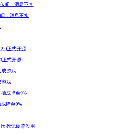
闻：消息不实
2.0正式开源
成游戏
成降至9%