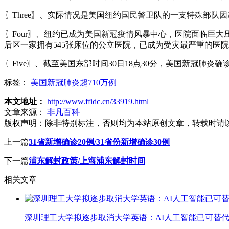
〖Three〗、实际情况是美国纽约国民警卫队的一支特殊部队
〖Four〗、纽约已成为美国新冠疫情风暴中心，医院面临巨
后区一家拥有545张床位的公立医院，已成为受灾最严重的医
〖Five〗、截至美国东部时间30日18点30分，美国新冠肺炎确诊
标签：
美国新冠肺炎超710万例
本文地址：
http://www.ffidc.cn/33919.html
文章来源：
非凡百科
版权声明：
除非特别标注，否则均为本站原创文章，转载时请
上一篇
31省新增确诊20例/31省份新增确诊30例
下一篇
浦东解封政策/上海浦东解封时间
相关文章
深圳理工大学拟逐步取消大学英语：AI人工智能已可替代