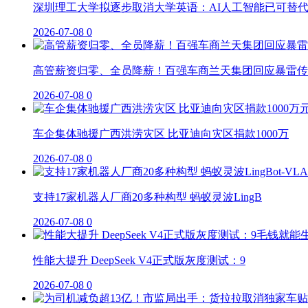
深圳理工大学拟逐步取消大学英语：AI人工智能已可替
2026-07-08
0
高管薪资归零、全员降薪！百强车商兰天集团回应暴雷传
2026-07-08
0
车企集体驰援广西洪涝灾区 比亚迪向灾区捐款1000万
2026-07-08
0
支持17家机器人厂商20多种构型 蚂蚁灵波LingB
2026-07-08
0
性能大提升 DeepSeek V4正式版灰度测试：9
2026-07-08
0