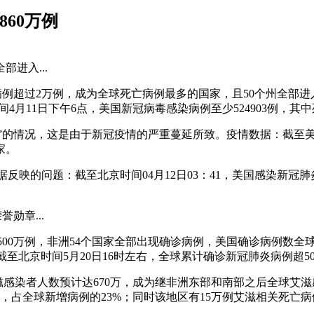
860万例
进入...
亡病例超过2万例，成为全球死亡病例最多的国家，且50个州全部
11日下午6点，美国新冠病毒感染病例至少524903例，其中死
态”的情况，这是由于新冠疫情的严重蔓延所致。疫情数据：截至美
家。
据反映的问题：截至北京时间04月12日03：41，美国感染新冠肺
勋章...
破500万例，非洲54个国家全部出现确诊病例，美国确诊病例数
据，截至北京时间5月20日16时左右，全球累计确诊新冠肺炎病例超5
艾滋感染者人数预计达670万，成为继非洲东部和南部之后全球
万例，占全球新增病例的23%；同时该地区有15万例艾滋相关死亡