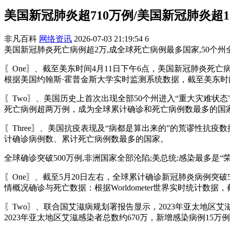
美国新冠肺炎超710万例/美国新冠肺炎超1
非凡百科
网络资讯
2026-07-03 21:19:54
6
美国新冠肺炎死亡病例超2万,成全球死亡病例最多国家,50个州全部
〖One〗、截至美东时间4月11日下午6点，美国新冠肺炎死
根据美国约翰斯·霍普金斯大学实时监测系统数据，截至美东时间4月
〖Two〗、美国历史上首次出现全部50个州进入“重大灾难状
死亡病例超两万例，成为全球累计确诊和死亡病例数最多的国
〖Three〗、美国抗疫表现及“病都是算出来的”的荒谬性抗疫数
计确诊病例数、累计死亡病例数最多的国家。
全球确诊突破500万例,非洲国家全部沦陷;美总统:感染最多是“荣誉
〖One〗、截至5月20日左右，全球累计确诊新冠肺炎病例突
情概况确诊与死亡数据：根据Worldometer世界实时统计数
〖Two〗、联合国艾滋病规划署报告显示，2023年亚太地区
2023年亚太地区艾滋感染者总数约670万，新增感染病例15