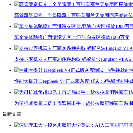
高管薪资归零、全员降薪！百强车商兰天集团回应暴雷传
车企集体驰援广西洪涝灾区 比亚迪向灾区捐款1000万元
支持17家机器人厂商20多种构型 蚂蚁灵波LingBot-VLA 
性能大提升 DeepSeek V4正式版灰度测试：9毛钱就能生
为司机减负超13亿！市监局出手：货拉拉取消独家车贴 抽
最新文章