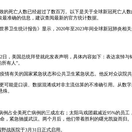
毒导致的死亡人数已经超过了数百万。以下是关于全球新冠死亡人
取最准确的信息，建议查阅最新的官方统计数据。
26年世界卫生统计报告》显示，2020年至2023年间全球新冠肺
0月2日，美国总统拜登就此发表声明，具体内容如下：表达哀悼与
的所有人”。
冠疫情有关的国家紧急状态和公共卫生紧急状态。他反对众议院
，更可能是口误、数据混淆或对非主流估算的不准确引用。从数
悬殊。
死亡病例占全美死亡病例的三成左右；太阳马戏团裁减近95%的员
受命，紧急驰援武汉。两个月后，他们带着胜利的曙光凯旋而归。
野战医院于3月31日正式启用。