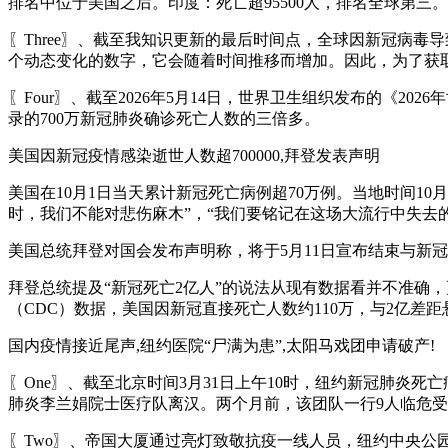
排名中位于美国之后。印度：死亡超95500人，排名全球第三。
〖Three〗、截至我知识更新的最后时间点，全球因新冠病
个动态变化的数字，它会随着时间推移而增加。因此，为了获
〖Four〗、截至2026年5月14日，世界卫生组织发布的《20
录的700万新冠肺炎确诊死亡人数的三倍多。
美国因新冠疫情感染逝世人数超700000,拜登发表声明
美国在10月1日当天累计新冠死亡病例超70万例。当地时间1
时，我们不能对悲伤麻木”，“我们要铭记在这场大流行中失去
美国总统拜登对国会发布声明称，将于5月11日宣布结束与新
拜登总统提及“新冠死亡2亿人”的说法从现有数据看并不准确
（CDC）数据，美国因新冠直接死亡人数约110万，与2亿差距
国内疫情接近尾声,纽约医院“尸满为患”,太阳马戏团申请破产!
〖One〗、截至北京时间3月31日上午10时，纽约新冠肺炎
肺炎李兰娟院士医疗队离汉。两个月前，该团队一行9人临危
〖Two〗、帝国大厦通过亮灯致敬抗疫一线人员，纽约中央公园