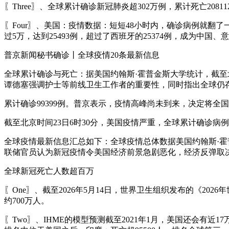
〖Three〗、全球累计确诊新冠肺炎超302万例，累计死亡20811
〖Four〗、美国：疫情数据：短短48小时内，确诊病例就翻
过5万，达到25493例，超过了西班牙的25374例，成为中
普京新闻秘书确诊丨全球疫情20条最新信息
全球累计确诊与死亡：据美国约翰斯·霍普金斯大学统计，截至北
谭德塞强调护士等前线卫生工作者的重要性，同时指出全球仍存
累计确诊99399例。普京表示，疫情高峰尚未到来，决定将全国
截至北京时间23日6时30分，美国疫情严重，全球累计确诊病
全球疫情最新信息汇总如下：全球疫情总体数据美国约翰斯·霍
联储官员认为新冠疫情令美国经济前景急剧恶化，经济反弹取
全球新冠死亡人数超百万
〖One〗、截至2026年5月14日，世界卫生组织发布的《202
约700万人。
〖Two〗、IHME的模型预测截至2021年1月，美国还会有近