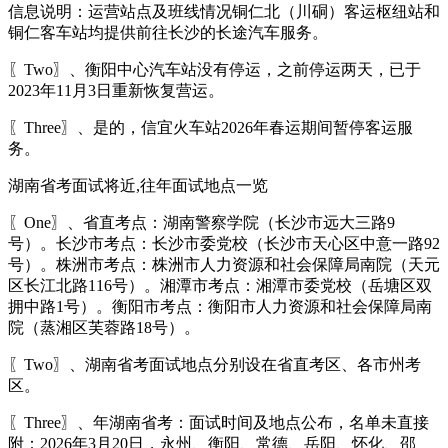
信息说明：运营站点及班线情况铜仁北（川硐）客运枢纽站和
铜仁客车站均提供前往长沙的长途汽车服务。
〖Two〗、衡阳中心汽车站没有停运，之前停运两天，已于
2023年11月3日重新恢复营运。
〖Three〗、是的，信宜火车站2026年春运期间暂停客运服
务。
湖南省考面试将近,往年面试地点一览
〖One〗、省直考点：湖南警察学院（长沙市远大三路9
号）。长沙市考点：长沙市委党校（长沙市天心区中意一路92
号）。株洲市考点：株洲市人力资源和社会保障局南院（天元
区长江北路116号）。湘潭市考点：湘潭市委党校（岳塘区双
拥中路1号）。衡阳市考点：衡阳市人力资源和社会保障局南
院（蒸湘区芙蓉路18号）。
〖Two〗、湖南省考面试地点分别设在省直考区、各市州考
区。
〖Three〗、年湖南省考：面试时间及地点公布，名单未直接
附：2026年3月20日，永州、衡阳、常德、岳阳、怀化、邵