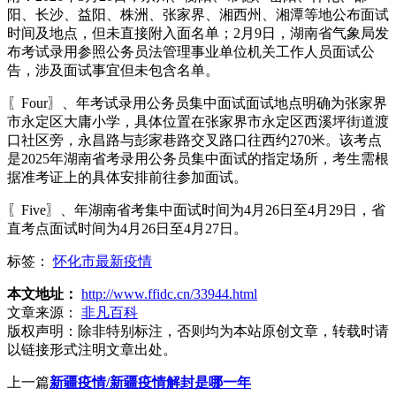
阳、长沙、益阳、株洲、张家界、湘西州、湘潭等地公布面试
时间及地点，但未直接附入面名单；2月9日，湖南省气象局发
布考试录用参照公务员法管理事业单位机关工作人员面试公
告，涉及面试事宜但未包含名单。
〖Four〗、年考试录用公务员集中面试面试地点明确为张家界
市永定区大庸小学，具体位置在张家界市永定区西溪坪街道渡
口社区旁，永昌路与彭家巷路交叉路口往西约270米。该考点
是2025年湖南省考录用公务员集中面试的指定场所，考生需根
据准考证上的具体安排前往参加面试。
〖Five〗、年湖南省考集中面试时间为4月26日至4月29日，省
直考点面试时间为4月26日至4月27日。
标签：
怀化市最新疫情
本文地址：
http://www.ffidc.cn/33944.html
文章来源：
非凡百科
版权声明：
除非特别标注，否则均为本站原创文章，转载时请
以链接形式注明文章出处。
上一篇
新疆疫情/新疆疫情解封是哪一年