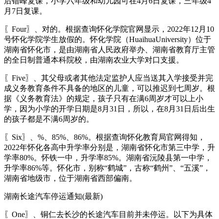
后错峰复课，小学六年级和幼儿园可在4月6日复课，三年级4
月7日复课。
〖Four〗、对的。根据查询怀化学院官网显示，2022年12月10
号怀化学院学生放假的。怀化学院（HuaihuaUniversity）位于
湖南省怀化市，是由湖南省人民政府举办、湖南省教育厅主管
的全日制普通本科院校，由湖南农业大学对口支援。
〖Five〗、其父母或者其他法定监护人应当送其入学接受并完
成义务教育条件不具备的地区的儿童，可以推迟到七周岁。根
据《义务教育法》的规定，孩子只有在满6周岁才可以上小
学，因为小学的开学日期是8月31日，所以，在8月31日后出生
的孩子都是不满6周岁的。
〖Six〗、%、85%、86%。根据查询怀化教育局官网得知，
2022年怀化各高中升学率分别是，湖南省怀化市第三中学，升
学率80%。怀铁一中，升学率85%。湖南省沅陵县第一中学，
升学率86%等。怀化市，别称“鹤城”，古称“鹤州”、“五溪”，
湖南省地级市，位于湖南省西部偏南。
湖南长途汽车停运通知(最新)
〖One〗、铜仁去长沙的长途汽车目前并未停运。以下为具体