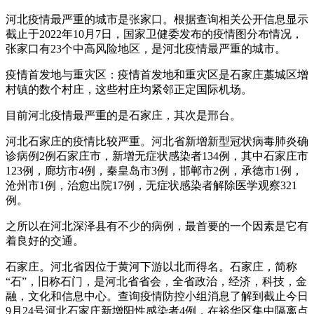
河北疫情最严重的城市是张家口。根据查询相关公开信息显示
截止于2022年10月7日，国家卫健委发布的疫情图分布情况，
张家口有23个中高风险地区，是河北疫情最严重的城市。
疫情首发地与重灾区：疫情首发地和重灾区是石家庄藁城区增
村镇的数个村庄，这些村庄均紧邻正定国际机场。
目前河北疫情最严重的是石家庄，其次是邢台。
河北石家庄的疫情比较严重。河北省新增新型冠状病毒肺炎确
诊病例2例石家庄市，新增无症状感染者134例，其中石家庄市
123例，廊坊市4例，秦皇岛市3例，邯郸市2例，承德市1例，
沧州市1例，治愈出院17例，无症状感染者解除医学观察321
例。
之所以在河北深泽县有不少的病例，最首要的一个因素是它有
着良好的交通。
石家庄。河北省因位于黄河下游以北而得名。石家庄，简称
“石”，旧称石门，是河北省省会，全省政治，经济，科技，金
融，文化和信息中心。查询疫情防控小组消息了解到截止今日
9月24号河北石家庄新增阳性感染者4例，在裕华区集中隔离点