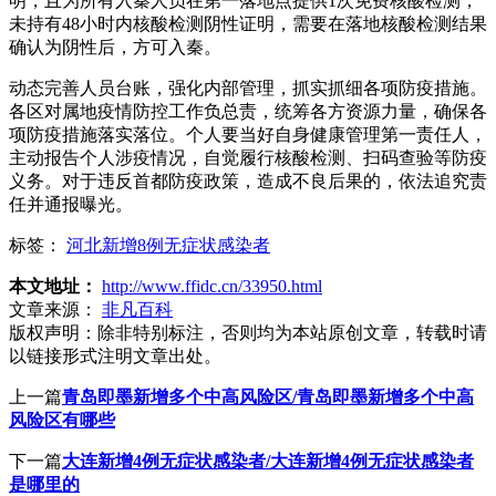
明，且为所有入秦人员在第一落地点提供1次免费核酸检测；
未持有48小时内核酸检测阴性证明，需要在落地核酸检测结果
确认为阴性后，方可入秦。
动态完善人员台账，强化内部管理，抓实抓细各项防疫措施。
各区对属地疫情防控工作负总责，统筹各方资源力量，确保各
项防疫措施落实落位。个人要当好自身健康管理第一责任人，
主动报告个人涉疫情况，自觉履行核酸检测、扫码查验等防疫
义务。对于违反首都防疫政策，造成不良后果的，依法追究责
任并通报曝光。
标签：
河北新增8例无症状感染者
本文地址：
http://www.ffidc.cn/33950.html
文章来源：
非凡百科
版权声明：
除非特别标注，否则均为本站原创文章，转载时请
以链接形式注明文章出处。
上一篇
青岛即墨新增多个中高风险区/青岛即墨新增多个中高
风险区有哪些
下一篇
大连新增4例无症状感染者/大连新增4例无症状感染者
是哪里的