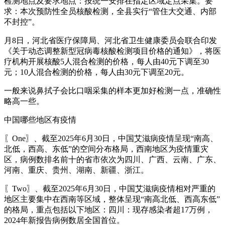
检测地点及要求地点：按统一安排在指定区域定点采集。要
求：本次预防性全员核酸检测，全县实行“管住大交通、内部
不封控”。
月8日，河北省医疗保障局、河北省卫生健康委员会联合印发
《关于动态调整新型冠病毒核酸检测项目价格的通知》，将医
疗机构开展核酸5人混合检测的价格，每人由40元下调至30
元；10人混合检测的价格，每人由30元下调至20元。
一般来说鼻拭子会比口咽采集的样本更加好检测一点，准确性
略高一些。
中国哪些地区有疫情
〖One〗、截至2025年6月30日，中国艾滋病疫情呈现“南高、
北低，西高、东低”的空间分布格局，西南地区为疫情重灾
区，病例数排名前十的省市依次为四川、广西、云南、广东、
河南、重庆、贵州、湖南、新疆、浙江。
〖Two〗、截至2025年6月30日，中国艾滋病疫情相对严重的
地区主要集中在西南等区域，整体呈现“南高北低、西高东低”
的格局，重点包括以下地区：四川：现存感染者超17万例，
2024年新报告病例数居全国首位。