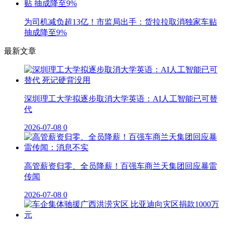
为司机减负超13亿！市监局出手：货拉拉取消独家车贴
抽成降至9%
最新文章
深圳理工大学拟逐步取消大学英语：AI人工智能已可替
代
2026-07-08
0
高管薪资归零、全员降薪！百强车商兰天集团回应暴雷
传闻
2026-07-08
0