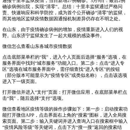
通报十里丰监狱疫情，当日新增27例确诊。3月9日：最后2例
确诊病例出院，实现“清零”。总结：十里丰监狱通过严格问
责、快速响应和科学防控，成为首个公开确诊“清零”的监狱，
而其他地区监狱疫情数据因通报机制差异仍存在不明之处。
在山东，由于疫情确诊病例的增加，疫情重新进入人们的视
野。山东济宁监狱发生了一起大规模的感染事件。
微信怎么查看山东各城市疫情数据
点击底部菜单栏的“我”，进入个人页面后选择“服务”选项，在
服务界面中找到“城市服务”功能入口。第二步：点击“进入专
区”选项在城市服务界面中，需仔细查找“进入专区”的按钮
（部分版本可能显示为“疫情专区”或类似名称），点击该选项
进入下一级页面。
打开微信并进入“支付”页面：打开微信应用，在底部菜单栏点
击“我”，随后选择“支付”选项。
微信查看地区疫情等级的操作步骤如下：第一步：启动搜索功
能打开微信APP，点击界面右上角的“搜索”图标，进入全局搜
索页面。第二步：输入关键词并进入查询入口在搜索框中输入
“疫情风险等级”等关键词，点击下方“搜一搜”返回的搜索结