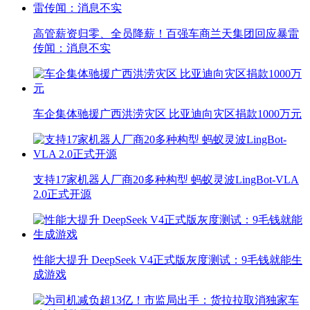
高管薪资归零、全员降薪！百强车商兰天集团回应暴雷
传闻：消息不实
车企集体驰援广西洪涝灾区 比亚迪向灾区捐款1000万元
支持17家机器人厂商20多种构型 蚂蚁灵波LingBot-VLA
2.0正式开源
性能大提升 DeepSeek V4正式版灰度测试：9毛钱就能生
成游戏