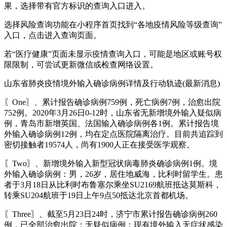
果，选择带有官方标识的查询入口进入。
选择风险查询功能在小程序首页找到“各地疫情风险等级查询”
入口，点击进入查询页面。
若“医疗健康”页面未显示疫情查询入口，可能是地区或账号权
限限制，可尝试更新微信或检查网络设置。
山东省肺炎疫情境外输入确诊病例详情及行动轨迹(最新消息)
〖One〗、累计报告确诊病例759例，死亡病例7例，治愈出院
752例。2020年3月26日0-12时，山东省无新增境外输入疑似病
例，青岛市新增英国、法国输入确诊病例各1例。累计报告境
外输入确诊病例12例，均在定点医院隔离治疗。目前共追踪到
密切接触者19574人，尚有1900人正在接受医学观察。
〖Two〗、新增境外输入新型冠状病毒肺炎确诊病例1例。境
外输入确诊病例：男，26岁，居住地威海，比利时留学生。患
者于3月18日从比利时布鲁塞尔乘坐SU2169航班抵达莫斯科，
转乘SU204航班于19日上午9点50抵达北京首都机场。
〖Three〗、截至5月23日24时，济宁市累计报告确诊病例260
例，已全部治愈出院；无疑似病例；现有境外输入无症状感染