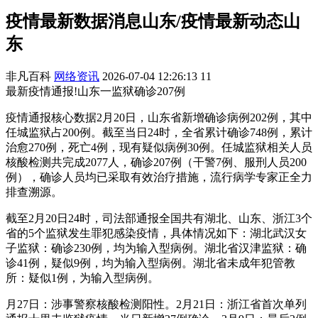
疫情最新数据消息山东/疫情最新动态山
东
非凡百科
网络资讯
2026-07-04 12:26:13
11
最新疫情通报!山东一监狱确诊207例
疫情通报核心数据2月20日，山东省新增确诊病例202例，其中
任城监狱占200例。截至当日24时，全省累计确诊748例，累计
治愈270例，死亡4例，现有疑似病例30例。任城监狱相关人员
核酸检测共完成2077人，确诊207例（干警7例、服刑人员200
例），确诊人员均已采取有效治疗措施，流行病学专家正全力
排查溯源。
截至2月20日24时，司法部通报全国共有湖北、山东、浙江3个
省的5个监狱发生罪犯感染疫情，具体情况如下：湖北武汉女
子监狱：确诊230例，均为输入型病例。湖北省汉津监狱：确
诊41例，疑似9例，均为输入型病例。湖北省未成年犯管教
所：疑似1例，为输入型病例。
月27日：涉事警察核酸检测阳性。2月21日：浙江省首次单列