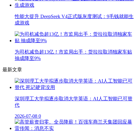
性能大提升 DeepSeek V4正式版灰度测试：9毛钱就能生
成游戏
为司机减负超13亿！市监局出手：货拉拉取消独家车贴
抽成降至9%
最新文章
深圳理工大学拟逐步取消大学英语：AI人工智能已可替
代
2026-07-08
0