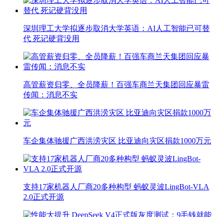
深圳理工大学拟逐步取消大学英语：AI人工智能已可替
代 死记硬背没用
高管薪资归零、全员降薪！百强车商兰天集团回应暴雷
传闻：消息不实
车企集体驰援广西洪涝灾区 比亚迪向灾区捐款1000万元
支持17家机器人厂商20多种构型 蚂蚁灵波LingBot-VLA
2.0正式开源