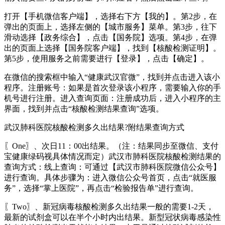
打开【手机微信客户端】，选择右下方【我的】。第2步，在
弹出的页面上，选择左侧的【城市服务】菜单。第3步，往下
滑动选择【政务综合】，点击【国务院】选项。第4步，在弹
出的页面上选择【国务院客户端】，找到【核酸检测证明】。
第5步，使用服务之前需要进行【登录】，点击【确定】。
在微信的搜索框中输入“健康武汉官微”，找到并点击进入该小
程序。注册账号：如果是首次登录该小程序，需要输入你的手
机号进行注册。进入查询页面：注册成功后，进入小程序的主
界面，找到并点击“核酸检测结果查询”选项。
武汉肺科医院核酸检测多久出结果?附结果查询方式
〖One〗、次日11：00出结果。（注：结果同步至微信、支付
宝健康绿码视具体情况而定）武汉市肺科医院核酸检测结果的
查询方式：线上查询：可通过【武汉市肺科医院微信公众号】
进行查询。具体步骤为：进入微信公众号首页，点击“就医服
务”，选择“掌上医院”，再点击“检验报告单”进行查询。
〖Two〗、新冠病毒核酸检测多久出结果一般的需要1-2天，
最新的试剂盒可以在半个小时内出结果。新型冠状病毒感染性