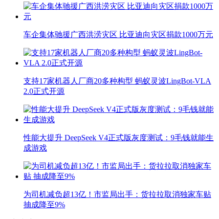
车企集体驰援广西洪涝灾区 比亚迪向灾区捐款1000万元
支持17家机器人厂商20多种构型 蚂蚁灵波LingBot-VLA
2.0正式开源
性能大提升 DeepSeek V4正式版灰度测试：9毛钱就能生
成游戏
为司机减负超13亿！市监局出手：货拉拉取消独家车贴
抽成降至9%