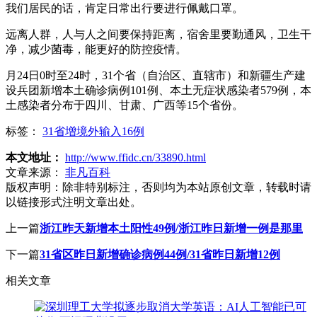
我们居民的话，肯定日常出行要进行佩戴口罩。
远离人群，人与人之间要保持距离，宿舍里要勤通风，卫生干
净，减少菌毒，能更好的防控疫情。
月24日0时至24时，31个省（自治区、直辖市）和新疆生产建
设兵团新增本土确诊病例101例、本土无症状感染者579例，本
土感染者分布于四川、甘肃、广西等15个省份。
标签：
31省增境外输入16例
本文地址：
http://www.ffidc.cn/33890.html
文章来源：
非凡百科
版权声明：
除非特别标注，否则均为本站原创文章，转载时请
以链接形式注明文章出处。
上一篇
浙江昨天新增本土阳性49例/浙江昨日新增一例是那里
下一篇
31省区昨日新增确诊病例44例/31省昨日新增12例
相关文章