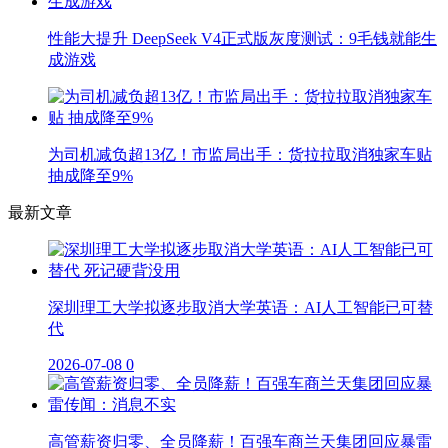
性能大提升 DeepSeek V4正式版灰度测试：9毛钱就能生
成游戏
为司机减负超13亿！市监局出手：货拉拉取消独家车贴
抽成降至9%
最新文章
深圳理工大学拟逐步取消大学英语：AI人工智能已可替
代
2026-07-08
0
高管薪资归零、全员降薪！百强车商兰天集团回应暴雷