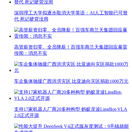
深圳理工大学拟逐步取消大学英语：AI人工智能已可替
代 死记硬背没用
高管薪资归零、全员降薪！百强车商兰天集团回应暴雷
传闻：消息不实
车企集体驰援广西洪涝灾区 比亚迪向灾区捐款1000万元
支持17家机器人厂商20多种构型 蚂蚁灵波LingBot-VLA
2.0正式开源