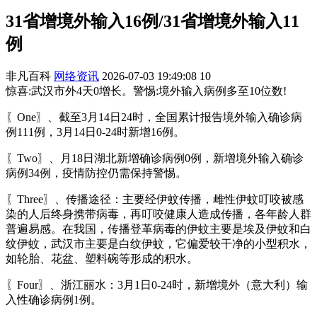
31省增境外输入16例/31省增境外输入11
例
非凡百科
网络资讯
2026-07-03 19:49:08
10
惊喜:武汉市外4天0增长。警惕:境外输入病例多至10位数!
〖One〗、截至3月14日24时，全国累计报告境外输入确诊病
例111例，3月14日0-24时新增16例。
〖Two〗、月18日湖北新增确诊病例0例，新增境外输入确诊
病例34例，疫情防控仍需保持警惕。
〖Three〗、传播途径：主要经伊蚊传播，雌性伊蚊叮咬被感
染的人后终身携带病毒，再叮咬健康人造成传播，各年龄人群
普遍易感。在我国，传播登革病毒的伊蚊主要是埃及伊蚊和白
纹伊蚊，武汉市主要是白纹伊蚊，它偏爱较干净的小型积水，
如轮胎、花盆、塑料碗等形成的积水。
〖Four〗、浙江丽水：3月1日0-24时，新增境外（意大利）输
入性确诊病例1例。