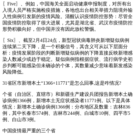
〖Five〗、例如，中国海关全面启动健康申报制度，对所有出
入境人员严格实施检疫措施，各地也出台相关举措力阻境外输
入性病例引发新的疫情风险。清醒认识疫情防控形势：尽管全
国疫情防控取得了很大进展，尤其是湖北省、武汉市疫情防控
形势积极向好，但中国并没有因此放松警惕。
〖Six〗、截至2月4日24点，新型冠状病毒肺炎新增疑似病例
连续第二天下降，是一个积极信号，其含义可从以下层面分
析：疫情发展阶段的判断新增疑似病例的下降直接反映新增感
染人数减少或趋于稳定。疑似病例指根据症状、流行病学史初
步判断可能感染但未确诊的个体，其数量减少意味着新发感染
风险降低。
31省区市新增本土“1366+11771”是怎么回事,这是咋情况?
个省（自治区、直辖市）和新疆生产建设兵团报告新增本土确
诊病例1366例，新增本土无症状感染者11771例。以下是具体
情况：新增本土确诊病例1366例：分布地区及数量：吉林836
例，其中长春市574例、吉林市244例、白城市10例、四平市5
例、白山市3例。
中国疫情最严重的三个省