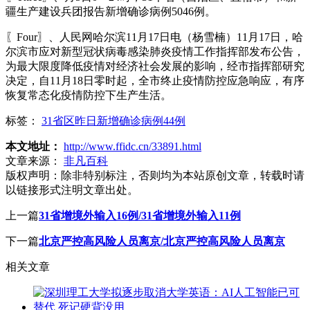
疆生产建设兵团报告新增确诊病例5046例。
〖Four〗、人民网哈尔滨11月17日电（杨雪楠）11月17日，哈
尔滨市应对新型冠状病毒感染肺炎疫情工作指挥部发布公告，
为最大限度降低疫情对经济社会发展的影响，经市指挥部研究
决定，自11月18日零时起，全市终止疫情防控应急响应，有序
恢复常态化疫情防控下生产生活。
标签：
31省区昨日新增确诊病例44例
本文地址：
http://www.ffidc.cn/33891.html
文章来源：
非凡百科
版权声明：
除非特别标注，否则均为本站原创文章，转载时请
以链接形式注明文章出处。
上一篇
31省增境外输入16例/31省增境外输入11例
下一篇
北京严控高风险人员离京/北京严控高风险人员离京
相关文章