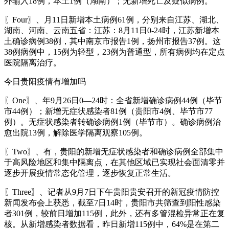
外输入18例，本土1例（湖南）；无新增死亡及疑似病例。
〖Four〗、月11日新增本土病例61例，分别来自江苏、湖北、
湖南、河南、云南五省：江苏：8月11日0-24时，江苏新增本
土确诊病例38例，其中南京市报告1例，扬州市报告37例。这
38例病例中，15例为轻型，23例为普通型，所有病例均在定点
医院隔离治疗。
今日贵阳疫情有增加吗
〖One〗、年9月26日0—24时：全省新增确诊病例44例（毕节
市44例）；新增无症状感染者81例（贵阳市4例、毕节市77
例）。无症状感染者转确诊病例1例（毕节市）。确诊病例治
愈出院13例，解除医学隔离观察105例。
〖Two〗、有，贵阳的新增无症状感染者和确诊病例全部集中
于高风险地区和集中隔离点，在其他区域已实现社会面清零并
逐步开展疫情常态化管理，逐步恢复正常生活。
〖Three〗、记者从9月7日下午贵阳贵安召开的新冠疫情防控
新闻发布会上获悉，截至7日14时，贵阳市共筛查到阳性感染
者301例，较前日增加115例，此外，还有多管混检异常正在复
核。从新增感染者数据看，昨日新增115例中，64%是在第二