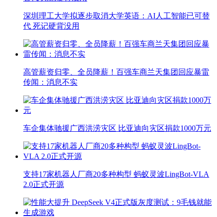
深圳理工大学拟逐步取消大学英语：AI人工智能已可替
代 死记硬背没用
高管薪资归零、全员降薪！百强车商兰天集团回应暴雷
传闻：消息不实
车企集体驰援广西洪涝灾区 比亚迪向灾区捐款1000万元
支持17家机器人厂商20多种构型 蚂蚁灵波LingBot-VLA
2.0正式开源