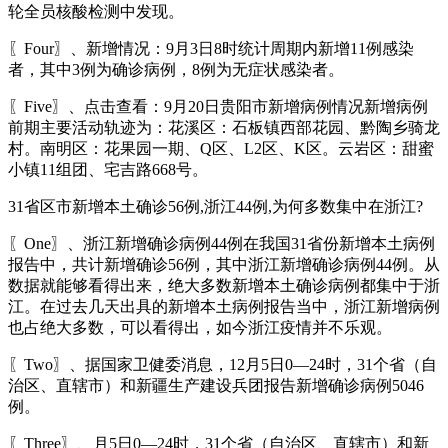
轮全员核酸检测中发现。
〖Four〗、新增情况：9月3日8时统计周期内新增11例感染
者，其中3例为确诊病例，8例为无症状感染者。
〖Five〗、点击查看：9月20日贵阳市新增病例情况新增病例
前期主要活动轨迹为：花溪区：石板镇西部花园、黔陶乡骑龙
村。南明区：花果园一期、Q区、L2区、K区。云岩区：甜蜜
小镇11组团、宅吉路668号。
31省区市新增本土确诊56例,浙江44例,为何多数集中在浙江?
〖One〗、浙江新增确诊病例44例在我国31省份新增本土病例
报告中，共计新增确诊56例，其中浙江新增确诊病例44例。从
数据就能够看得出来，绝大多数新增本土确诊病例都集中于浙
江。在过去几天出具的新增本土病例报告当中，浙江新增病例
也占绝大多数，可以看得出，如今浙江疫情并不乐观。
〖Two〗、据国家卫健委消息，12月5日0—24时，31个省（自
治区、直辖市）和新疆生产建设兵团报告新增确诊病例5046
例。
〖Three〗、月5日0—24时，31个省（自治区、直辖市）和新