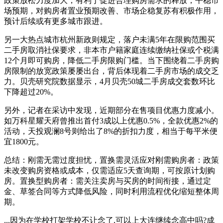
政策放松力度加大，有利于促进合理购房需求的释放，平稳市
场预期，对购房者置业预期改善、市场企稳复苏有积极作用，
预计后续或有更多城市跟进。
另一大热点城市杭州新政则规定，落户未满5年在限购范围买
二手房取消社保要求，非本市户籍家庭连续缴纳社保或个税满
12个月即可购房，降低二手房限购门槛。当下围绕着二手房购
房限制的放宽政策屡屡出台，背后体现着二手房市场的成交乏
力。贝壳研究院数据显示，4月贝壳50城二手房成交套数环比
下降超过20%。
另外，记者在采访中发现，近期部分在售项目优惠力度减小。
如万科星耀天府曾推出首付3成以上优惠0.5%，全款优惠2%的
活动，天投观澜8号则给出了8%的折扣力度，相当于每平米便
宜1800元。
总结：刚需无需过度担忧，置换需灵活应对刚需购房者：政策
未改变购房资格或成本，仅需适应5天查询期，可按原计划购
房。置换型购房者：需关注卖房与买房的时间衔接，通过定
金、草签合同等方式降低风险，同时利用流程优化缩短整体周
期。
...因为在学校打架学校不让念了,可以上大连继续念高中吗?成