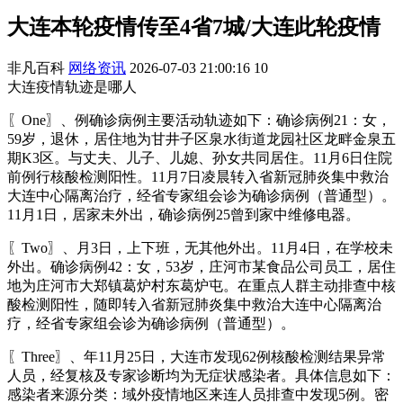
大连本轮疫情传至4省7城/大连此轮疫情
非凡百科
网络资讯
2026-07-03 21:00:16
10
大连疫情轨迹是哪人
〖One〗、例确诊病例主要活动轨迹如下：确诊病例21：女，
59岁，退休，居住地为甘井子区泉水街道龙园社区龙畔金泉五
期K3区。与丈夫、儿子、儿媳、孙女共同居住。11月6日住院
前例行核酸检测阳性。11月7日凌晨转入省新冠肺炎集中救治
大连中心隔离治疗，经省专家组会诊为确诊病例（普通型）。
11月1日，居家未外出，确诊病例25曾到家中维修电器。
〖Two〗、月3日，上下班，无其他外出。11月4日，在学校未
外出。确诊病例42：女，53岁，庄河市某食品公司员工，居住
地为庄河市大郑镇葛炉村东葛炉屯。在重点人群主动排查中核
酸检测阳性，随即转入省新冠肺炎集中救治大连中心隔离治
疗，经省专家组会诊为确诊病例（普通型）。
〖Three〗、年11月25日，大连市发现62例核酸检测结果异常
人员，经复核及专家诊断均为无症状感染者。具体信息如下：
感染者来源分类：域外疫情地区来连人员排查中发现5例。密