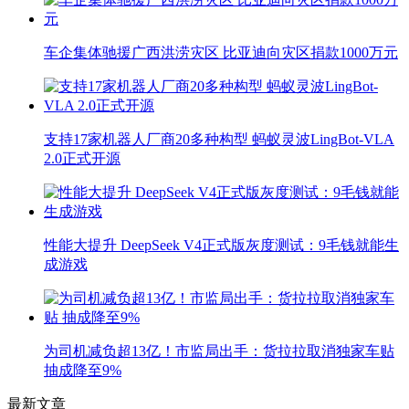
车企集体驰援广西洪涝灾区 比亚迪向灾区捐款1000万元
支持17家机器人厂商20多种构型 蚂蚁灵波LingBot-VLA
2.0正式开源
性能大提升 DeepSeek V4正式版灰度测试：9毛钱就能生
成游戏
为司机减负超13亿！市监局出手：货拉拉取消独家车贴
抽成降至9%
最新文章