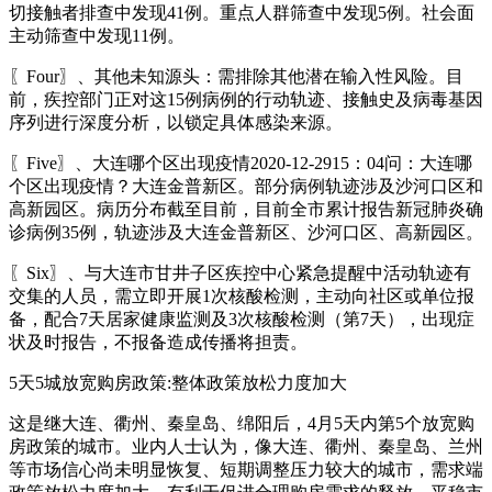
切接触者排查中发现41例。重点人群筛查中发现5例。社会面
主动筛查中发现11例。
〖Four〗、其他未知源头：需排除其他潜在输入性风险。目
前，疾控部门正对这15例病例的行动轨迹、接触史及病毒基因
序列进行深度分析，以锁定具体感染来源。
〖Five〗、大连哪个区出现疫情2020-12-2915：04问：大连哪
个区出现疫情？大连金普新区。部分病例轨迹涉及沙河口区和
高新园区。病历分布截至目前，目前全市累计报告新冠肺炎确
诊病例35例，轨迹涉及大连金普新区、沙河口区、高新园区。
〖Six〗、与大连市甘井子区疾控中心紧急提醒中活动轨迹有
交集的人员，需立即开展1次核酸检测，主动向社区或单位报
备，配合7天居家健康监测及3次核酸检测（第7天），出现症
状及时报告，不报备造成传播将担责。
5天5城放宽购房政策:整体政策放松力度加大
这是继大连、衢州、秦皇岛、绵阳后，4月5天内第5个放宽购
房政策的城市。业内人士认为，像大连、衢州、秦皇岛、兰州
等市场信心尚未明显恢复、短期调整压力较大的城市，需求端