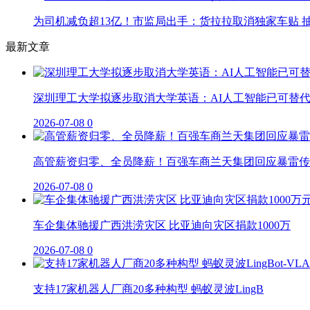
为司机减负超13亿！市监局出手：货拉拉取消独家车贴 抽
最新文章
深圳理工大学拟逐步取消大学英语：AI人工智能已可替
2026-07-08
0
高管薪资归零、全员降薪！百强车商兰天集团回应暴雷传
2026-07-08
0
车企集体驰援广西洪涝灾区 比亚迪向灾区捐款1000万
2026-07-08
0
支持17家机器人厂商20多种构型 蚂蚁灵波LingB