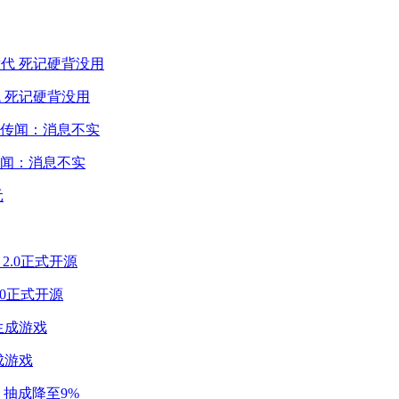
 死记硬背没用
闻：消息不实
2.0正式开源
成游戏