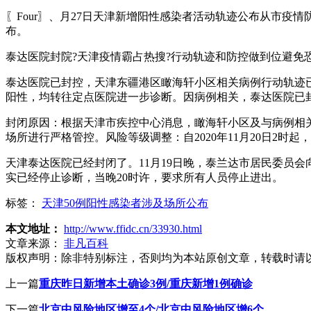
〖Four〗、月27日天津新增阳性感染者活动轨迹公布从市疫
布。
泰达医院封院?天津疫情霸占热搜?行动轨迹和防控做到位避免恐慌
泰达医院已封控，天津东疆港区瞰海轩小区相关病例行动轨迹已
阳性，均转往定点医院进一步诊断。因病例相关，泰达医院已封
封闭原因：根据天津市疾控中心消息，瞰海轩小区及与病例相
场所进行严格管控。风险等级调整：自2020年11月20日2
天津泰达医院已经封闭了。11月19日晚，泰兰达市居民委员
实已经停止诊断，当晚20时许，要求所有人员停止进出。
标签：
天津50例阳性感染者涉及场所公布
本文地址：
http://www.ffidc.cn/33930.html
文章来源：
非凡百科
版权声明：
除非特别标注，否则均为本站原创文章，转载时请
上一篇
重庆昨日新增本土确诊3例/重庆新增1例确诊
下一篇
北京中风险地区增至4个/北京中风险地区增6个