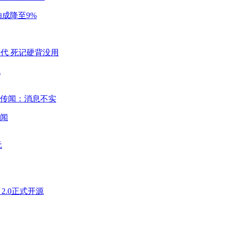
成降至9%
代
闻