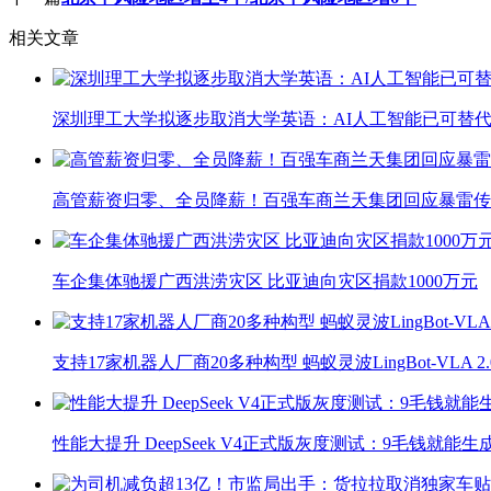
相关文章
深圳理工大学拟逐步取消大学英语：AI人工智能已可替代
高管薪资归零、全员降薪！百强车商兰天集团回应暴雷传
车企集体驰援广西洪涝灾区 比亚迪向灾区捐款1000万元
支持17家机器人厂商20多种构型 蚂蚁灵波LingBot-VLA 
性能大提升 DeepSeek V4正式版灰度测试：9毛钱就能生