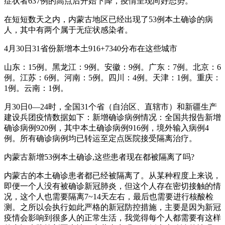
症状者637例的高点后开始下降，疫情呈现向好态势。
在短短数天之内，内蒙古地区已经出现了53例本土确诊的病
人，其中有两个属于无症状感染者。
4月30日31省份新增本土916+7340分布在这些城市
山东：15例。黑龙江：9例。安徽：9例。广东：7例。北京：6
例。江苏：6例。河南：5例。四川：4例。天津：1例。重庆：
1例。云南：1例。
月30日0—24时，全国31个省（自治区、直辖市）和新疆生产
建设兵团疫情数据如下：新增确诊病例情况：全国共报告新增
确诊病例920例，其中本土确诊病例916例，境外输入病例4
例。所有确诊病例均已转运至定点医院接受隔离治疗。
内蒙古新增53例本土确诊,这些患者现在都被隔离了吗?
内蒙古的本土确诊患者都已经被隔离了。从某种程度上来说，
即便一个人没有被确诊新冠肺炎，但这个人存在密切接触的情
况，这个人也需要隔离7~14天左右，最后也需要进行核酸检
测。之所以会执行如此严格的新冠防控措施，主要是因为新冠
疫情会影响到很多人的正常生活，我觉得每个人都需要有这样