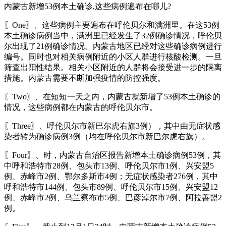
内蒙古新增53例本土确诊,这些病例遍布在哪儿?
〖One〗、这些病例主要遍布在呼伦贝尔和满洲里。在这53例
本土确诊病例当中，满洲里已经发生了32例确诊情况，呼伦贝
尔出现了21例确诊情况。内蒙古地区已经对这些确诊病例进行
编号。同时也对相关病例附近的小区人群进行核酸检测。一旦
筛查出阳性结果。相关小区附近的人群将会接受进一步的隔离
措施。内蒙古需要不断加强疫情的防控强度。
〖Two〗、在短短一天之内，内蒙古就新增了53例本土确诊的
情况，这些病例都在内蒙古的呼伦贝尔市。
〖Three〗、呼伦贝尔市新巴尔虎右旗3例），其中由无症状感
染者转为确诊病例3例（均在呼伦贝尔市新巴尔虎右旗）。
〖Four〗、时，内蒙古自治区报告新增本土确诊病例53例，其
中呼和浩特市28例、包头市13例、呼伦贝尔市1例、兴安盟5
例、赤峰市2例、鄂尔多斯市4例；无症状感染者276例，其中
呼和浩特市144例、包头市89例、呼伦贝尔市15例、兴安盟12
例、赤峰市2例、乌兰察布市5例、巴彦淖尔市7例、阿拉善盟2
例。