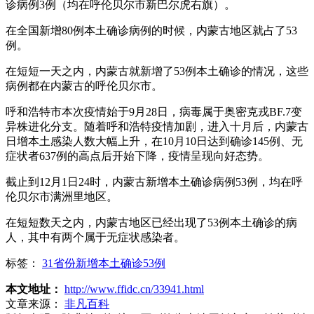
诊病例3例（均在呼伦贝尔市新巴尔虎右旗）。
在全国新增80例本土确诊病例的时候，内蒙古地区就占了53
例。
在短短一天之内，内蒙古就新增了53例本土确诊的情况，这些
病例都在内蒙古的呼伦贝尔市。
呼和浩特市本次疫情始于9月28日，病毒属于奥密克戎BF.7变
异株进化分支。随着呼和浩特疫情加剧，进入十月后，内蒙古
日增本土感染人数大幅上升，在10月10日达到确诊145例、无
症状者637例的高点后开始下降，疫情呈现向好态势。
截止到12月1日24时，内蒙古新增本土确诊病例53例，均在呼
伦贝尔市满洲里地区。
在短短数天之内，内蒙古地区已经出现了53例本土确诊的病
人，其中有两个属于无症状感染者。
标签：
31省份新增本土确诊53例
本文地址：
http://www.ffidc.cn/33941.html
文章来源：
非凡百科