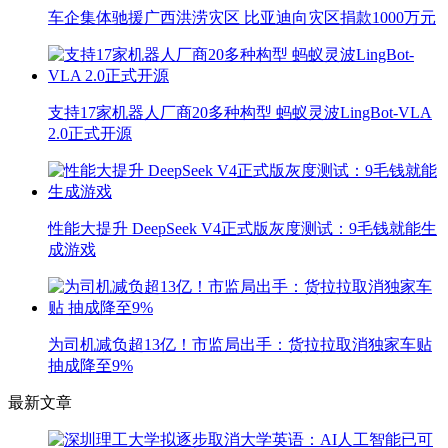
车企集体驰援广西洪涝灾区 比亚迪向灾区捐款1000万元
支持17家机器人厂商20多种构型 蚂蚁灵波LingBot-VLA
2.0正式开源
性能大提升 DeepSeek V4正式版灰度测试：9毛钱就能生
成游戏
为司机减负超13亿！市监局出手：货拉拉取消独家车贴
抽成降至9%
最新文章