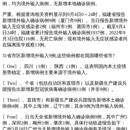
例，均为境外输入病例，无新增本地确诊病例。
严重。根据查询相关资料显示到9月4日0～24时，福建省报告
新增境外输入确诊病例9例（厦门市9例）。当日报告新增境外
输入无症状感染者2例（福州市1例、莆田市1例）。截至9月4
日24时，福建省累计报告境外输入确诊病例1937例，2022年9
月3日住院116例，无死亡病例；现有境外输入无症状感染者尚
在隔离医学观察13例。
31省市区新增境外输入9例,这些病例都在我国哪些省市?
〖One〗、四川（1例）、陕西（1例）。这表明国内本土疫情
形势稳定，新增病例主要来源于境外输入。
〖Two〗、个省（包括自治区和直辖市）以及新疆生产建设兵
团报告出新增新型冠状病毒确诊病例11例（并非9例）。
〖Three〗、直辖市）和新疆生产建设兵团报告新增本土确诊
病例4例，其中上海3例，辽宁1例；其余9例为境外输入病例。
〖Four〗、日当天全省新增境外输入确诊病例9例，其中广州5
例，深圳2例，梅州1例，肇庆1例。具体行动轨迹报告如下：
广州3月18日广州当天新增境外输入确诊病例有关情况：病例1