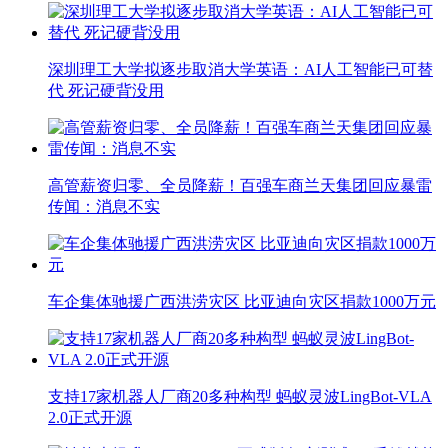
深圳理工大学拟逐步取消大学英语：AI人工智能已可替
代 死记硬背没用
高管薪资归零、全员降薪！百强车商兰天集团回应暴雷
传闻：消息不实
车企集体驰援广西洪涝灾区 比亚迪向灾区捐款1000万元
支持17家机器人厂商20多种构型 蚂蚁灵波LingBot-VLA
2.0正式开源