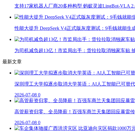
支持17家机器人厂商20多种构型 蚂蚁灵波LingBot-VLA 
性能大提升 DeepSeek V4正式版灰度测试：9毛钱就能生
为司机减负超13亿！市监局出手：货拉拉取消独家车贴 抽
最新文章
深圳理工大学拟逐步取消大学英语：AI人工智能已可替
2026-07-08
0
高管薪资归零、全员降薪！百强车商兰天集团回应暴雷传
2026-07-08
0