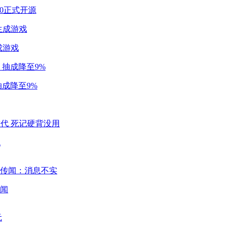
2.0正式开源
成游戏
成降至9%
代
闻