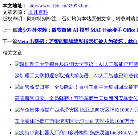
本文地址：
http://www.ffidc.cn/33993.html
文章来源：
非凡百科
版权声明：
除非特别标注，否则均为本站原创文章，转载时请
上一篇
减少对外依赖：微软自研 AI 模型 MAI 开始接手 Office 应用
下一篇
Meta 出新招：若智能眼镜隐私指示灯被人为破坏，就
相关文章
深圳理工大学拟逐步取消大学英语：AI人工智能已可替代
高管薪资归零、全员降薪！百强车商兰天集团回应暴雷传
车企集体驰援广西洪涝灾区 比亚迪向灾区捐款1000万元