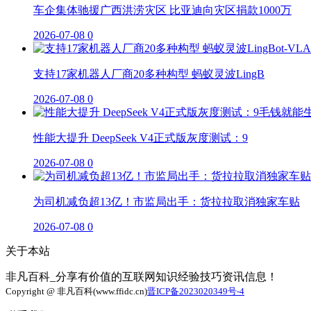
车企集体驰援广西洪涝灾区 比亚迪向灾区捐款1000万
2026-07-08
0
支持17家机器人厂商20多种构型 蚂蚁灵波LingB
2026-07-08
0
性能大提升 DeepSeek V4正式版灰度测试：9
2026-07-08
0
为司机减负超13亿！市监局出手：货拉拉取消独家车贴
2026-07-08
0
关于本站
非凡百科_分享有价值的互联网知识经验技巧资讯信息！
Copyright @ 非凡百科(www.ffidc.cn)
晋ICP备2023020349号-4