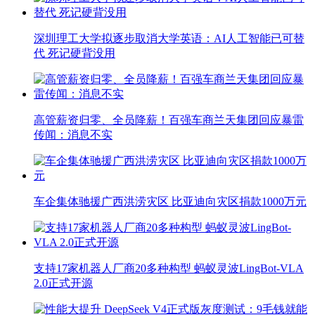
深圳理工大学拟逐步取消大学英语：AI人工智能已可替
代 死记硬背没用
高管薪资归零、全员降薪！百强车商兰天集团回应暴雷
传闻：消息不实
车企集体驰援广西洪涝灾区 比亚迪向灾区捐款1000万元
支持17家机器人厂商20多种构型 蚂蚁灵波LingBot-VLA
2.0正式开源