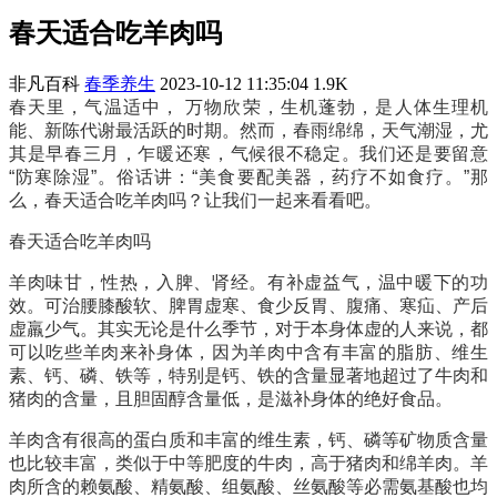
春天适合吃羊肉吗
非凡百科
春季养生
2023-10-12 11:35:04
1.9K
春天里，气温适中， 万物欣荣，生机蓬勃，是人体生理机
能、新陈代谢最活跃的时期。然而，春雨绵绵，天气潮湿，尤
其是早春三月，乍暖还寒，气候很不稳定。我们还是要留意
“防寒除湿”。俗话讲：“美食要配美器，药疗不如食疗。”那
么，春天适合吃羊肉吗？让我们一起来看看吧。
春天适合吃羊肉吗
羊肉味甘，性热，入脾、肾经。有补虚益气，温中暖下的功
效。可治腰膝酸软、脾胃虚寒、食少反胃、腹痛、寒疝、产后
虚羸少气。其实无论是什么季节，对于本身体虚的人来说，都
可以吃些羊肉来补身体，因为羊肉中含有丰富的脂肪、维生
素、钙、磷、铁等，特别是钙、铁的含量显著地超过了牛肉和
猪肉的含量，且胆固醇含量低，是滋补身体的绝好食品。
羊肉含有很高的蛋白质和丰富的维生素，钙、磷等矿物质含量
也比较丰富，类似于中等肥度的牛肉，高于猪肉和绵羊肉。羊
肉所含的赖氨酸、精氨酸、组氨酸、丝氨酸等必需氨基酸也均