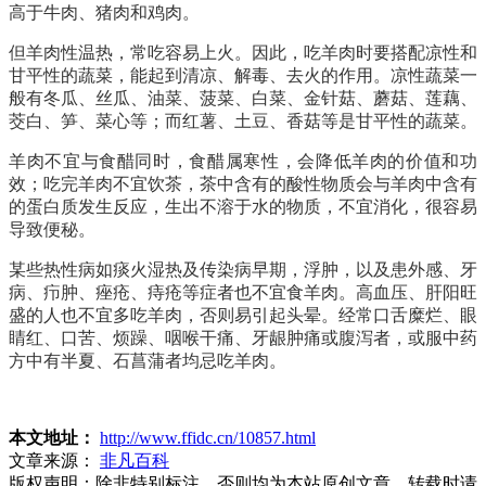
高于牛肉、猪肉和鸡肉。
但羊肉性温热，常吃容易上火。因此，吃羊肉时要搭配凉性和
甘平性的蔬菜，能起到清凉、解毒、去火的作用。凉性蔬菜一
般有冬瓜、丝瓜、油菜、菠菜、白菜、金针菇、蘑菇、莲藕、
茭白、笋、菜心等；而红薯、土豆、香菇等是甘平性的蔬菜。
羊肉不宜与食醋同时，食醋属寒性，会降低羊肉的价值和功
效；吃完羊肉不宜饮茶，茶中含有的酸性物质会与羊肉中含有
的蛋白质发生反应，生出不溶于水的物质，不宜消化，很容易
导致便秘。
某些热性病如痰火湿热及传染病早期，浮肿，以及患外感、牙
病、疖肿、痤疮、痔疮等症者也不宜食羊肉。高血压、肝阳旺
盛的人也不宜多吃羊肉，否则易引起头晕。经常口舌糜烂、眼
睛红、口苦、烦躁、咽喉干痛、牙龈肿痛或腹泻者，或服中药
方中有半夏、石菖蒲者均忌吃羊肉。
本文地址：
http://www.ffidc.cn/10857.html
文章来源：
非凡百科
版权声明：
除非特别标注，否则均为本站原创文章，转载时请