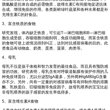
胱氨酸是抗体合成的必需物质，故维生素C有间接地促进抗体
合成、增强免疫的作用。各类新鲜绿叶蔬菜和各种水果都是补
充维生素C的好食品。
3、富含铁质的食物
研究发现，体内缺乏铁质，可引起T—淋巴细胞和B—淋巴细
胞生成受损，吞噬细胞功能削弱，免疫功能降低。而富含铁质
的食物可使上述情况得到纠正，达到对抗感冒病毒的目的。此
类食品有动物血、奶类、蛋类、菠菜、肉类等。
4、母乳
母乳不仅是孩子体格和智力发育的最佳食品。而且具有预防感
冒的功效。研究表明，母乳含有对呼吸道黏膜有保护作用的几
种免疫球蛋白，尤以分泌型lgA最多，另外两种lgM和lgG含量
亦不少。另外，尚有一定量的对感冒病毒等有抑制作用的溶菌
酶、乳铁蛋白、巨噬细胞等免疫因子。故母乳喂养的宝宝比起
非母乳喂养的孩子感冒的发生率低得多。
5、富含维生素A食物