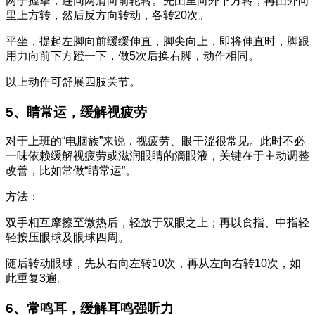
两手握拳，连同两肩向前轮转。先由里向外下方转，再由外向
里上方转，然后反方向转动，各转20次。
平坐，提起左脚向前缓缓伸直，脚尖向上，即将伸直时，脚跟
用力向前下方蹬一下，做5次后换右脚，动作相同。
以上动作可舒展四肢关节。
5、睛常运，缓解视疲劳
对于上班的“电脑族”来说，视疲劳、眼干涩很常见。此时不必
一味依赖缓解视疲劳或滋润眼睛的滴眼液，关键在于主动调整
改善，比如常做“睛常运”。
方法：
双手相互摩擦至微热后，轻放于双眼之上；再以食指、中指轻
轻按压眼球及眼球四周。
随后转动眼球，先从右向左转10次，再从左向右转10次，如
此重复3遍。
6、常鸣耳，缓解耳鸣强听力