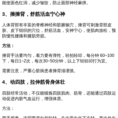
能使面色红润，减少皱纹，防止面部神经麻痹。
3、捶捶背，舒筋活血宁心神
人体背部有丰富的脊椎神经和脏腑腧穴，捶背可刺激背部皮
肤、皮下组织的穴位，舒筋活血，安神宁心，使肌肉放松，预
防慢性腰痛和腰肌劳损。
方法：
捶背手法要均匀，着力要有弹性，轻拍轻叩，每分钟 60~100
下，每日1~2次，每次30~50分钟，以上下轻轻叩打为宜。
需要注意，严重心脏病患者捶背须谨慎。
4、动四肢，拉伸筋骨身体壮
四肢经常活动，不仅能锻炼四肢肌肉、筋骨，还能通过四肢运
动促进内脏气血运行，增强体质。
方法：