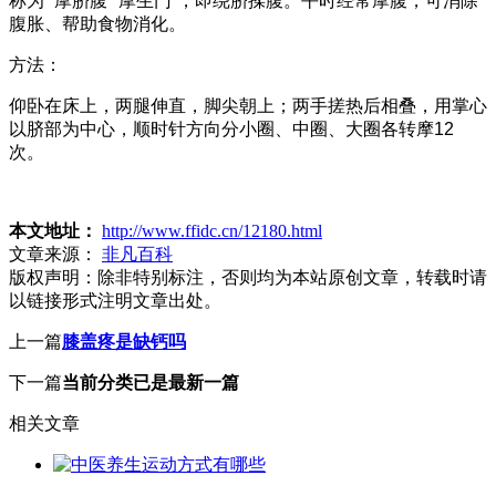
称为 “摩脐腹”“摩生门”，即绕脐揉腹。平时经常摩腹，可消除
腹胀、帮助食物消化。
方法：
仰卧在床上，两腿伸直，脚尖朝上；两手搓热后相叠，用掌心
以脐部为中心，顺时针方向分小圈、中圈、大圈各转摩12
次。
本文地址：
http://www.ffidc.cn/12180.html
文章来源：
非凡百科
版权声明：
除非特别标注，否则均为本站原创文章，转载时请
以链接形式注明文章出处。
上一篇
膝盖疼是缺钙吗
下一篇
当前分类已是最新一篇
相关文章