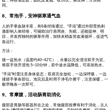
趾，再收缩足趾，如此反复翘、收10次。换左脚，方法相
同。
8、常泡手，安神驱寒通气血
人的手掌血脉丰富，有6条经络通过。“手浴”通过外部受热刺
激影响人体经络，可辅助治疗肩周炎、失眠，还能提神、明
目，并发挥独特的驱寒作用，加快末梢血管血液循环，促进气
血运行。
方法：
接一盆热水（温度约40~42℃），水量以完全浸没双手为宜。
将双手张开浸泡 5~10分钟，若中途水温降低，可添加热水。
“手浴”时需注意身体姿态：双肩完全放松，一边深呼吸，一边
揉搓手掌各部位。泡完后及时用干净毛巾擦干，注意保暖，一
般早晚各一次即可。
9、常摩腹，活动肠胃助消化
腹部是胃肠等脏器所在之处，常做腹部按摩有利于消化，古人