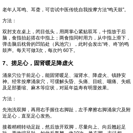
老年人耳鸣、耳聋，可尝试中医传统自我按摩方法“鸣天鼓”。
方法：
双肘支在桌上，闭目低头，用两掌心紧贴双耳，十指放于后
脑，食指抬起搭在中指上；两食指同时用力，从中指上滑下，
弹击脑后枕骨的凹陷处（风池穴），此时会发出“咚、咚”的鸣
鼓声。每天可做3次，每次约 60下。
7、搓足心，固肾暖足降虚火
涌泉穴位于前足心，能固肾暖足、滋肾水、降虚火、镇静安
神。经常按摩涌泉穴，可缓解头昏、头痛、目眩、咽痛、失眠
及足部萎缩、麻木等症状，对延年益寿有明显效果。
方法：
先泡洗双脚，再用右手握住右脚趾，左手摩擦右脚涌泉穴及附
近足心，直至足心发热。
接着稍稍转动足趾，然后放开双脚，尽量向上、向后翘起足