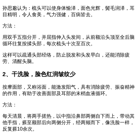
孙思邈认为：梳头可以使身体愉泽，面色光辉，鬓毛润泽，耳
目精明，令人食美，气力强健，百病皆去。
方法：
用双手五指分开，并屈指伸入头发间，从前额沿头顶至全后脑
循环往复按揉头部，每次梳头十次至百次。
这样可以疏通头部经络，防止脱发和头发早白，还能消除疲
劳、清醒头脑。
2、干洗脸，脸色红润皱纹少
按摩面部，又称浴面，能激发阳气，具有消除疲劳、振奋精神
的作用，有助于改善面部及耳部的末梢血液循环。
方法：
每天清晨，将两手搓热，以中指沿鼻部两侧自下而上，带动其
他手指，搽至额部后向两侧分开，经两颊而下，像洗脸一样，
反复搽10余次。