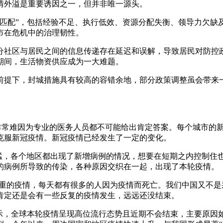
情外溢是重要诱因之一，但并非唯一源头。
不匹配”，包括经验不足、执行低效、资源分配失衡、领导力欠缺
市在危机中的治理韧性。
分社区与居民之间的信息传递存在延迟和误解，导致居民对防控
期间，生活物资供应成为一大难题。
前提下，封城措施具有较高的容错余地，部分政策调整虽会带来
实非常难因为专业的医务人员都不可能给出肯定答案。每个城市的
克服新冠疫情。新冠疫情已经发生了一定的变化。
凶猛，各个地区都出现了新增病例的情况，想要在短期之内控制住
的病例所导致的传染，各种原因交织在一起，出现了本轮疫情。
常严重的疫情，每天都有很多的人因为疫情而死亡。我们中国又不
肯定还是会有一些反复的疫情发生，远远还没结束。
示，全球本轮疫情呈现高位流行态势且近期不会结束，主要原因如