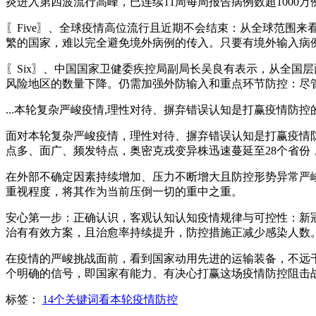
炎进入第四波流行高峰，已连续11周每周报告病例数超1000
〖Five〗、全球疫情高位流行且近期不会结束：从全球范围
繁的国家，难以完全避免境外病例的传入。只要有境外输入病
〖Six〗、中国国家卫健委疾控局副局长吴良有表示，从全国
风险地区的数量下降。仍需加强外防输入和重点环节防控：尽
...本轮复杂严峻疫情,理性对待、摒弃错误认知是打赢疫情防控
面对本轮复杂严峻疫情，理性对待、摒弃错误认知是打赢疫情防
点多、面广、频发特点，奥密克戎变异株迅速蔓延至28个省份，
在外部不确定因素持续增加、压力不断增大且防控形势异常严
重视程度，将其作为当前压倒一切的重中之重。
安心第一步：正确认识，客观认知认知疫情规律与可控性：新冠
治有有效方案，且治愈率持续提升，防控措施正减少感染人数
在疫情的严峻挑战面前，看到国家动用先进的运输装备，不远
个明确的信号，即国家有能力、有决心打赢这场疫情防控阻击战
标签：
14个关键词看本轮疫情防控