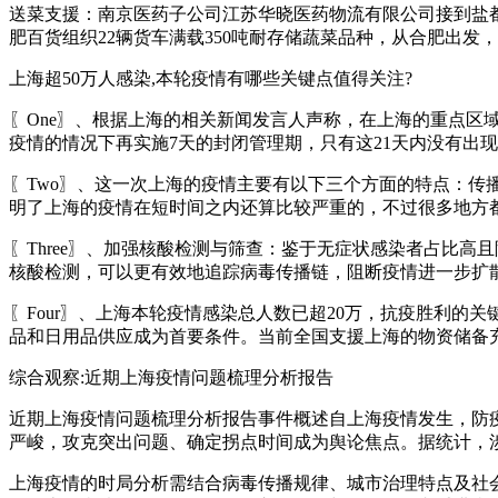
送菜支援：南京医药子公司江苏华晓医药物流有限公司接到盐都
肥百货组织22辆货车满载350吨耐存储蔬菜品种，从合肥出
上海超50万人感染,本轮疫情有哪些关键点值得关注?
〖One〗、根据上海的相关新闻发言人声称，在上海的重点区
疫情的情况下再实施7天的封闭管理期，只有这21天内没有出
〖Two〗、这一次上海的疫情主要有以下三个方面的特点：传
明了上海的疫情在短时间之内还算比较严重的，不过很多地方
〖Three〗、加强核酸检测与筛查：鉴于无症状感染者占比
核酸检测，可以更有效地追踪病毒传播链，阻断疫情进一步扩
〖Four〗、上海本轮疫情感染总人数已超20万，抗疫胜利
品和日用品供应成为首要条件。当前全国支援上海的物资储备充
综合观察:近期上海疫情问题梳理分析报告
近期上海疫情问题梳理分析报告事件概述自上海疫情发生，防疫
严峻，攻克突出问题、确定拐点时间成为舆论焦点。据统计，涉“上
上海疫情的时局分析需结合病毒传播规律、城市治理特点及社