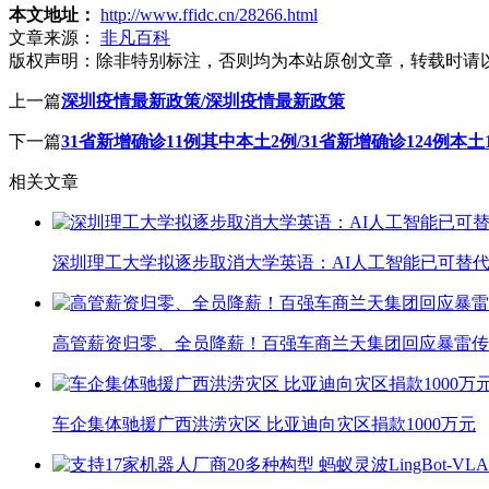
本文地址：
http://www.ffidc.cn/28266.html
文章来源：
非凡百科
版权声明：
除非特别标注，否则均为本站原创文章，转载时请
上一篇
深圳疫情最新政策/深圳疫情最新政策
下一篇
31省新增确诊11例其中本土2例/31省新增确诊124例本土1
相关文章
深圳理工大学拟逐步取消大学英语：AI人工智能已可替代
高管薪资归零、全员降薪！百强车商兰天集团回应暴雷传
车企集体驰援广西洪涝灾区 比亚迪向灾区捐款1000万元