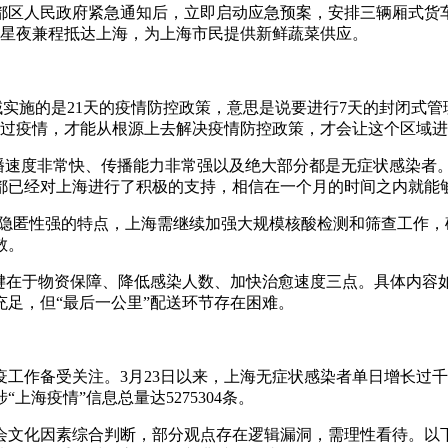
区人民政府紧急通知后，立即启动应急预案，安排三辆厢式货车
发，星夜兼程抵达上海，为上海市民提供新鲜蔬菜供应。
域实施的是21天的疫情防控政策，意思是说要进行7天的封闭式管
现过疫情，才能从根源上去解决疫情防控政策，才会让这个区域
播速度非常快、传播能力非常强以及绝大部分都是无症状感染者
都已经对上海进行了积极的支持，相信在一个月的时间之内就能
高且隐匿性强的特点，上海需继续加强大规模核酸检测和筛查工作
散。
的关键在于物资保障、降低感染人数、加快治愈速度三点。具体内
足，但“最后一公里”配送环节存在困难。
工作备受关注。3月23日以来，上海无症状感染者单日增长过
海疫情”信息总量达5275304条。
会文化因素综合判断，部分观点存在逻辑漏洞，需理性看待。以