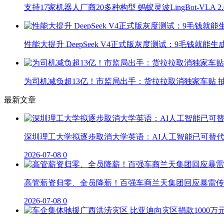
支持17家机器人厂商20多种构型 蚂蚁灵波LingBot-VLA 
性能大提升 DeepSeek V4正式版灰度测试：9毛钱就能生
为司机减负超13亿！市监局出手：货拉拉取消独家车贴 抽
最新文章
深圳理工大学拟逐步取消大学英语：AI人工智能已可替
2026-07-08
0
高管薪资归零、全员降薪！百强车商兰天集团回应暴雷传
2026-07-08
0