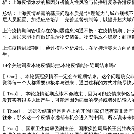
析：上海疫情爆发的原因分析输入性风险与传播链复杂香港疫
总结：上海疫情暴露的基层问题本质是“治理能力与城市规模
层人员配置、加强应急培训、完善监督机制等，以提升超大城
上海疫情期间管理存在的问题信息沟通不畅：在疫情初期，部
时，居民未能提前做好生活物资储备。物资供应不稳定：封控
上海疫情封城期间，通过模型分析发现，在坚持清零大方向的
生。
14个关键词看本轮疫情防控,本轮疫情能在近期结束吗?
〖One〗、本轮新冠疫情不一定会在近期结束。这个问题确
觉得每一个人都需要积极参与进来，通过这样的方式才能尽快
〖Two〗、本轮疫情近期应该不会结束，因为可能疫情来势
发其实有很多原因产生，可能是因为病毒的变异或者外防输入
〖Three〗、远远没结束但是世界上的其他国家仍然有着非
往来，那么这一个疫情永远都有机会进入到中国。所以说未来
〖Four〗、国家卫生健康委副主任、国家疾控局局长王贺胜表