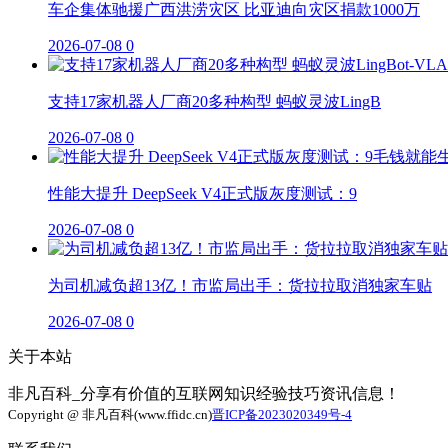
车企集体驰援广西洪涝灾区 比亚迪向灾区捐款1000万
2026-07-08
0
支持17家机器人厂商20多种构型 蚂蚁灵波LingB
2026-07-08
0
性能大提升 DeepSeek V4正式版灰度测试：9
2026-07-08
0
为司机减负超13亿！市监局出手：货拉拉取消独家车贴
2026-07-08
0
关于本站
非凡百科_分享有价值的互联网知识经验技巧资讯信息！
Copyright @ 非凡百科(www.ffidc.cn)
晋ICP备2023020349号-4