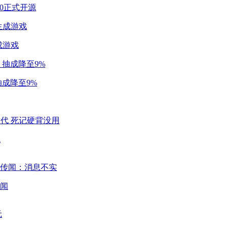
2.0正式开源
成游戏
成降至9%
代
闻