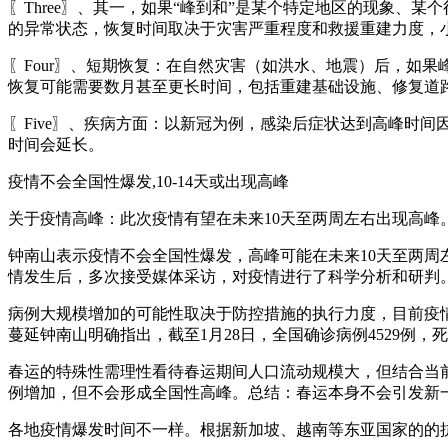
〖Three〗、其一，如果“峰到和”是某个特定地区的现象
的异常状态，恢复时间取决于灾害严重程度和救援重建力度，
〖Four〗、短期恢复：在自然灾害（如洪水、地震）后，如
恢复可能需要数月甚至更长时间，包括重建基础设施、修复道
〖Five〗、疾病方面：以新冠为例，感染后症状达到高峰时间
时间会延长。
疫情不会全国性爆发,10-14天或出现高峰
关于疫情高峰：此次疫情有望在未来10天至两周左右出现高峰
钟南山表示疫情不会全国性爆发，高峰可能在未来10天至两周左
情发生后，多次接受媒体采访，对疫情进行了科学分析和研判
病例大规模增加的可能性取决于防控措施的执行力度，目前疫
蔓延钟南山明确指出，截至1月28日，全国确诊病例4529例，
春运的特殊性需理性看待春运期间人口流动规模大，但结合当
例增加，但不会形成全国性高峰。总结：春运本身不会引发新
各地疫情爆发时间不一样。根据新加坡、越南等东亚国家的的