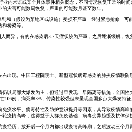
、某个行业内术语或某个具体事件相关概念，不同情况恢复正常的时
小的灾害可能数周恢复，严重的可能数月甚至数年。
果峰到和（假设为某地区或设施）受损不严重，经过紧急抢修，
路和桥梁等。
因人而异，有的在感染后3-7天症状较为严重，之后逐渐缓解，恢
。
右出现。中国工程院院士、新型冠状病毒感染的肺炎疫情联防联控工
。
情仍以局部大爆发为主，但通过早发现、早隔离等措施，全国性
死亡106例，病死率3%，传染性较强但未呈现全国多点大爆发特征
前免疫水平、病毒特性及防护意识提升等因素，其导致疫情高峰
一轮疫情高峰，这得益于人群免疫基础、病毒变异趋缓及抗体保
抗疫经历，放开后一个月内都出现疫情高峰期，之后波动三个月