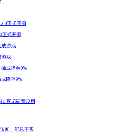
2.0正式开源
成游戏
成降至9%
代