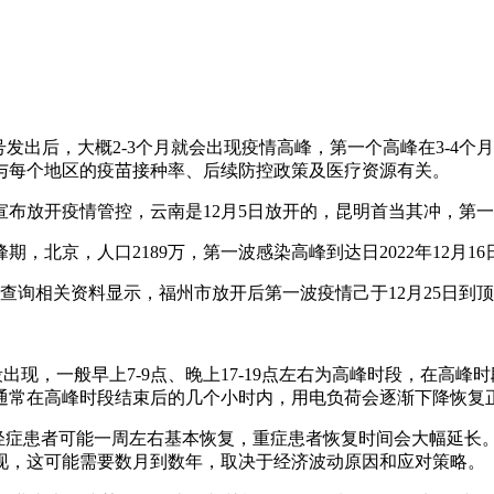
发出后，大概2-3个月就会出现疫情高峰，第一个高峰在3-4个
与每个地区的疫苗接种率、后续防控政策及医疗资源有关。
陆续宣布放开疫情管控，云南是12月5日放开的，昆明首当其冲，
峰期，北京，人口2189万，第一波感染高峰到达日2022年12月16
。根据查询相关资料显示，福州市放开后第一波疫情己于12月25日到顶，
出现，一般早上7-9点、晚上17-19点左右为高峰时段，在高
通常在高峰时段结束后的几个小时内，用电负荷会逐渐下降恢复
或轻症患者可能一周左右基本恢复，重症患者恢复时间会大幅延长
现，这可能需要数月到数年，取决于经济波动原因和应对策略。