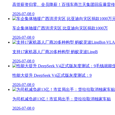
高管薪资归零、全员降薪！百强车商兰天集团回应暴雷传
2026-07-08
0
车企集体驰援广西洪涝灾区 比亚迪向灾区捐款1000万
2026-07-08
0
支持17家机器人厂商20多种构型 蚂蚁灵波LingB
2026-07-08
0
性能大提升 DeepSeek V4正式版灰度测试：9
2026-07-08
0
为司机减负超13亿！市监局出手：货拉拉取消独家车贴
2026-07-08
0