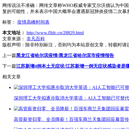
网传说法不准确：网传文章称WHO权威专家艾尔沃德认为中
复的可能性，并未表示中国大概率会遭遇新冠肺炎疫情二次暴
标签：
疫情高峰时间表
本文地址：
http://www.ffidc.cn/28829.html
文章来源：
非凡百科
版权声明：
除非特别标注，否则均为本站原创文章，转载时请
上一篇
黑龙江省哈尔滨疫情/黑龙江省哈尔滨市疫情报告
下一篇
江苏新增4例本土无症状/江苏新增一例无症状感染者是
相关文章
深圳理工大学拟逐步取消大学英语：AI人工智能已可替代
高管薪资归零、全员降薪！百强车商兰天集团回应暴雷传