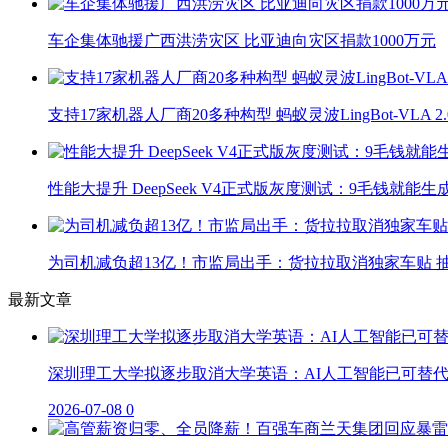
车企集体驰援广西洪涝灾区 比亚迪向灾区捐款1000万元
支持17家机器人厂商20多种构型 蚂蚁灵波LingBot-VLA 
性能大提升 DeepSeek V4正式版灰度测试：9毛钱就能生
为司机减负超13亿！市监局出手：货拉拉取消独家车贴 抽
最新文章
深圳理工大学拟逐步取消大学英语：AI人工智能已可替
2026-07-08
0