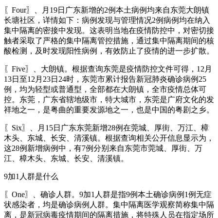
〖Four〗、月19日广东新增的2例本土病例均来自东莞大朗镇
长塘社区，详情如下：病例发现与管理情况2例病例均在纳入
集中隔离的密接中发现。这表明当地在疫情防控中，对密切接
触者采取了严格的集中隔离管控措施，通过集中隔离期间的核
酸检测，及时发现阳性病例，有效防止了疫情的进一步扩散。
〖Five〗、大朗镇。根据查询东莞是疫情防控文件可得，12月
13日至12月23日24时，东莞市累计报告新冠肺炎确诊病例25
例，均为轻型或普通型，全部都在大朗镇，全市疫情总体可
控。东莞，广东省辖地级市，特大城市，东莞是广府文化的发
祥地之一，是粤曲的重要发源地之一，也是中国的粤剧之乡。
〖Six〗、月15日广东东莞新增28例在莞城、厚街、万江、樟
木头、东城、长安、清溪镇。根据查询相关公开信息显示为，
这28例新增病例中，有7例分别来自东莞市莞城、厚街、万
江、樟木头、东城、长安、清溪镇。
9加1人群是什么
〖One〗、确诊人群。9加1人群是指9例本土确诊病例1例无症
状感染者，均是确诊病例人群。集中隔离医学观察简称集中隔
离，是新冠病毒疫情期间的隔离措施，将特殊人员在指定场所