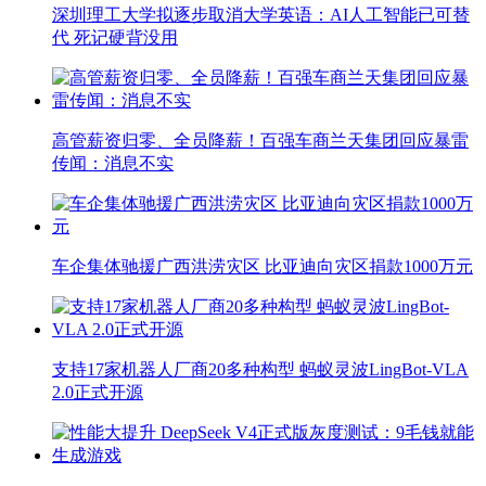
深圳理工大学拟逐步取消大学英语：AI人工智能已可替
代 死记硬背没用
高管薪资归零、全员降薪！百强车商兰天集团回应暴雷
传闻：消息不实
车企集体驰援广西洪涝灾区 比亚迪向灾区捐款1000万元
支持17家机器人厂商20多种构型 蚂蚁灵波LingBot-VLA
2.0正式开源