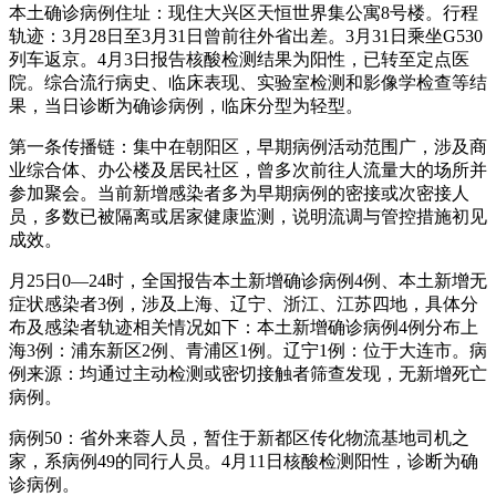
本土确诊病例住址：现住大兴区天恒世界集公寓8号楼。行程
轨迹：3月28日至3月31日曾前往外省出差。3月31日乘坐G530
列车返京。4月3日报告核酸检测结果为阳性，已转至定点医
院。综合流行病史、临床表现、实验室检测和影像学检查等结
果，当日诊断为确诊病例，临床分型为轻型。
第一条传播链：集中在朝阳区，早期病例活动范围广，涉及商
业综合体、办公楼及居民社区，曾多次前往人流量大的场所并
参加聚会。当前新增感染者多为早期病例的密接或次密接人
员，多数已被隔离或居家健康监测，说明流调与管控措施初见
成效。
月25日0—24时，全国报告本土新增确诊病例4例、本土新增无
症状感染者3例，涉及上海、辽宁、浙江、江苏四地，具体分
布及感染者轨迹相关情况如下：本土新增确诊病例4例分布上
海3例：浦东新区2例、青浦区1例。辽宁1例：位于大连市。病
例来源：均通过主动检测或密切接触者筛查发现，无新增死亡
病例。
病例50：省外来蓉人员，暂住于新都区传化物流基地司机之
家，系病例49的同行人员。4月11日核酸检测阳性，诊断为确
诊病例。