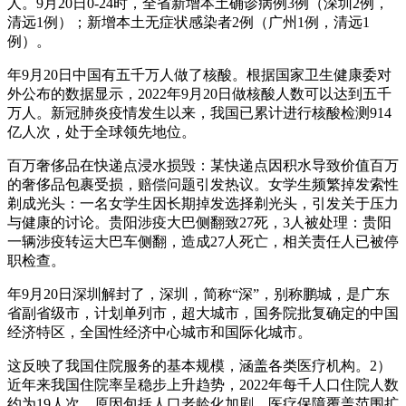
人。9月20日0-24时，全省新增本土确诊病例3例（深圳2例，
清远1例）；新增本土无症状感染者2例（广州1例，清远1
例）。
年9月20日中国有五千万人做了核酸。根据国家卫生健康委对
外公布的数据显示，2022年9月20日做核酸人数可以达到五千
万人。新冠肺炎疫情发生以来，我国已累计进行核酸检测914
亿人次，处于全球领先地位。
百万奢侈品在快递点浸水损毁：某快递点因积水导致价值百万
的奢侈品包裹受损，赔偿问题引发热议。女学生频繁掉发索性
剃成光头：一名女学生因长期掉发选择剃光头，引发关于压力
与健康的讨论。贵阳涉疫大巴侧翻致27死，3人被处理：贵阳
一辆涉疫转运大巴车侧翻，造成27人死亡，相关责任人已被停
职检查。
年9月20日深圳解封了，深圳，简称“深”，别称鹏城，是广东
省副省级市，计划单列市，超大城市，国务院批复确定的中国
经济特区，全国性经济中心城市和国际化城市。
这反映了我国住院服务的基本规模，涵盖各类医疗机构。2）
近年来我国住院率呈稳步上升趋势，2022年每千人口住院人数
约为19人次，原因包括人口老龄化加剧、医疗保障覆盖范围扩