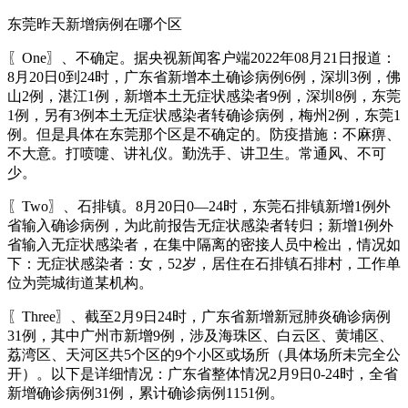
东莞昨天新增病例在哪个区
〖One〗、不确定。据央视新闻客户端2022年08月21日报道：
8月20日0到24时，广东省新增本土确诊病例6例，深圳3例，佛
山2例，湛江1例，新增本土无症状感染者9例，深圳8例，东莞
1例，另有3例本土无症状感染者转确诊病例，梅州2例，东莞1
例。但是具体在东莞那个区是不确定的。防疫措施：不麻痹、
不大意。打喷嚏、讲礼仪。勤洗手、讲卫生。常通风、不可
少。
〖Two〗、石排镇。8月20日0—24时，东莞石排镇新增1例外
省输入确诊病例，为此前报告无症状感染者转归；新增1例外
省输入无症状感染者，在集中隔离的密接人员中检出，情况如
下：无症状感染者：女，52岁，居住在石排镇石排村，工作单
位为莞城街道某机构。
〖Three〗、截至2月9日24时，广东省新增新冠肺炎确诊病例
31例，其中广州市新增9例，涉及海珠区、白云区、黄埔区、
荔湾区、天河区共5个区的9个小区或场所（具体场所未完全公
开）。以下是详细情况：广东省整体情况2月9日0-24时，全省
新增确诊病例31例，累计确诊病例1151例。