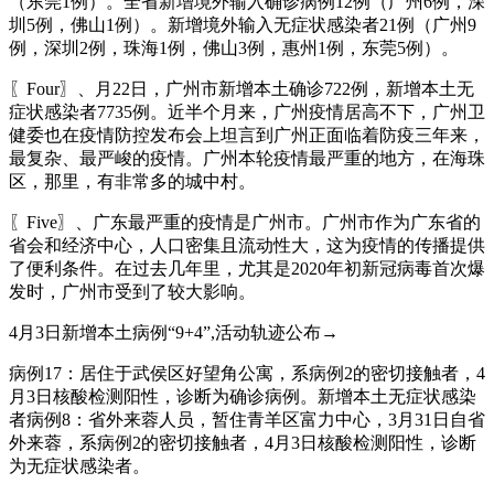
（东莞1例）。全省新增境外输入确诊病例12例（广州6例，深
圳5例，佛山1例）。新增境外输入无症状感染者21例（广州9
例，深圳2例，珠海1例，佛山3例，惠州1例，东莞5例）。
〖Four〗、月22日，广州市新增本土确诊722例，新增本土无
症状感染者7735例。近半个月来，广州疫情居高不下，广州卫
健委也在疫情防控发布会上坦言到广州正面临着防疫三年来，
最复杂、最严峻的疫情。广州本轮疫情最严重的地方，在海珠
区，那里，有非常多的城中村。
〖Five〗、广东最严重的疫情是广州市。广州市作为广东省的
省会和经济中心，人口密集且流动性大，这为疫情的传播提供
了便利条件。在过去几年里，尤其是2020年初新冠病毒首次爆
发时，广州市受到了较大影响。
4月3日新增本土病例“9+4”,活动轨迹公布→
病例17：居住于武侯区好望角公寓，系病例2的密切接触者，4
月3日核酸检测阳性，诊断为确诊病例。新增本土无症状感染
者病例8：省外来蓉人员，暂住青羊区富力中心，3月31日自省
外来蓉，系病例2的密切接触者，4月3日核酸检测阳性，诊断
为无症状感染者。