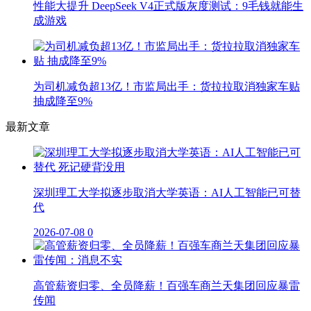
性能大提升 DeepSeek V4正式版灰度测试：9毛钱就能生
成游戏
为司机减负超13亿！市监局出手：货拉拉取消独家车贴
抽成降至9%
最新文章
深圳理工大学拟逐步取消大学英语：AI人工智能已可替
代
2026-07-08
0
高管薪资归零、全员降薪！百强车商兰天集团回应暴雷
传闻