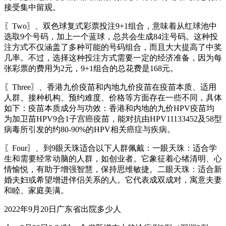
接受集中留观。
〖Two〗、双色球复式彩票投注9+1组合，意味着从红球池中
选取9个号码，加上一个蓝球，总共会生成84注号码。这种投
注方式不仅涵盖了多种可能的号码组合，而且大大提高了中奖
几率。不过，选择这种投注方式需要一定的经济准备，因为每
张彩票的费用为2元，9+1组合的总花费是168元。
〖Three〗、香港九价疫苗和内地九价疫苗在疫苗本质、适用
人群、接种机构、预约难度、价格等方面存在一些不同，具体
如下：疫苗本质成分与功效：香港和内地的九价HPV疫苗均
为加卫苗HPV9合1子宫癌疫苗，能对抗由HPV11133452及58型
病毒所引发的约80-90%的HPV相关癌症与疾病。
〖Four〗、到9眼天珠适合以下人群佩戴：一眼天珠：适合学
生和需要经常动脑的人群，如创业者。它象征着心绪清明、心
情愉悦，有助于增强智慧，保持思维敏捷。二眼天珠：适合新
婚夫妇或希望增进伴侣关系的人。它代表成双成对，寓意夫妻
和睦、家庭美满。
2022年9月20日广东省出院多少人