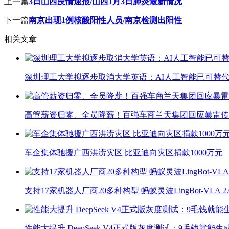
上一篇
3日山西疫情速报/山西1月3日肺炎最新情况
下一篇
南京出现1例核酸阳性人员/南京检测出阳性
相关文章
深圳理工大学拟逐步取消大学英语：AI人工智能已可替代
高管薪资归零、全员降薪！百强车商兰天集团回应暴雷传
车企集体驰援广西洪涝灾区 比亚迪向灾区捐款1000万元
支持17家机器人厂商20多种构型 蚂蚁灵波LingBot-VLA 
性能大提升 DeepSeek V4正式版灰度测试：9毛钱就能生