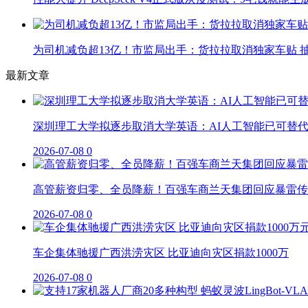
为司机减负超13亿！市监局出手：货拉拉取消独家车贴 抽
最新文章
深圳理工大学拟逐步取消大学英语：AI人工智能已可替
2026-07-08
0
高管薪资归零、全员降薪！百强车商兰天集团回应暴雷传
2026-07-08
0
车企集体驰援广西洪涝灾区 比亚迪向灾区捐款1000万
2026-07-08
0