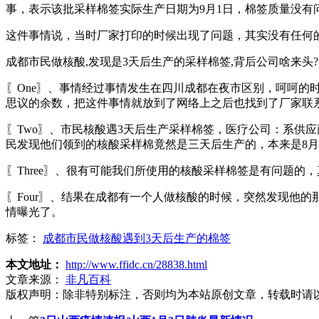
事，表示该批采样棉签实际生产日期为9月1日，棉签质量没
这件事情说，当时厂家打印的时候出现了问题，其实没有任何
成都市民做核酸,发现是3天后生产的采样棉签,背后公司啥来头?
〖One〗、事情经过事情发生在四川成都在夜市区别，呵呵
思议的余数，把这件事情就放到了网络上之后也找到了厂家联
〖Two〗、市民核酸遇3天后生产采样棉签，医疗公司：系供
民发现他们领到的核酸采样棉竟然是三天后生产的，本来是8
〖Three〗、很有可能我们所使用的核酸采样棉签是有问题的
〖Four〗、结果在成都有一个人做核酸的时候，突然发现他
情曝光了。
标签：
成都市民做核酸遇到3天后生产的棉签
本文地址：
http://www.ffidc.cn/28838.html
文章来源：
非凡百科
版权声明：
除非特别标注，否则均为本站原创文章，转载时请