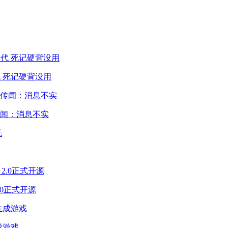
 死记硬背没用
闻：消息不实
2.0正式开源
成游戏