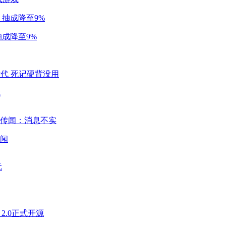
成降至9%
代
闻