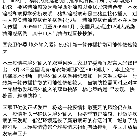
〖Three〗、福特为竞选总统而批准此冒险计划，养猪场提出
抗议，要将猪流感改为新泽西洲流感以免居民谈猪色变。本次
流感和病原学分析表明，猪型流感病毒是由猪直接传播人。过
去人感染猪流感病毒的病例很少见，猪流感病毒通常不在人际
间传播。2005年12月至2009年1月，美国只发现过12例人感染
猪流感病例，其中11人与猪有过直接接触。
国家卫健委:境外输入累计693例,新一轮传播扩散可能性依然较
大
本土疫情与境外输入的双重风险国家卫健委新闻发言人米锋指
出，3月28日全国现有确诊病例已降至3000例以下，本土疫情
传播基本阻断，但境外输入病例持续增加，且来源国集中，导
致新一轮传播扩散的可能性依然较大。当前防控需同时应对本
土零星散发和境外输入的双重挑战，核心策略是“早发现、快
处置、精准防控”。
国家卫健委正式发声，称这一轮疫情扩散蔓延的风险仍在加
大，疫情源头已确认为境外输入。秋冬季节是流感、过敏等疾
病的高发期，低温环境延长了新冠病毒的存活时间，增加了防
控难度。国际疫情背景全球疫情未得到有效控制，多国开放后
发病率回升。