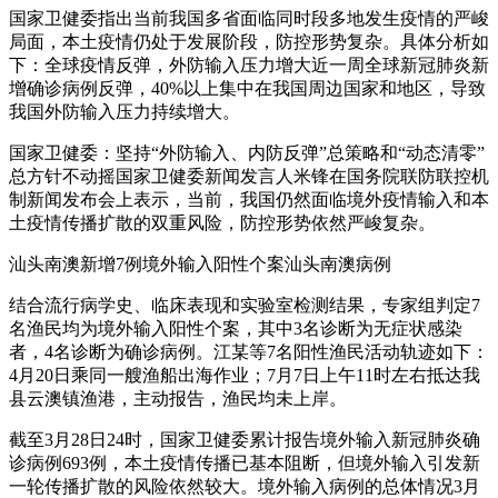
国家卫健委指出当前我国多省面临同时段多地发生疫情的严峻
局面，本土疫情仍处于发展阶段，防控形势复杂。具体分析如
下：全球疫情反弹，外防输入压力增大近一周全球新冠肺炎新
增确诊病例反弹，40%以上集中在我国周边国家和地区，导致
我国外防输入压力持续增大。
国家卫健委：坚持“外防输入、内防反弹”总策略和“动态清零”
总方针不动摇国家卫健委新闻发言人米锋在国务院联防联控机
制新闻发布会上表示，当前，我国仍然面临境外疫情输入和本
土疫情传播扩散的双重风险，防控形势依然严峻复杂。
汕头南澳新增7例境外输入阳性个案汕头南澳病例
结合流行病学史、临床表现和实验室检测结果，专家组判定7
名渔民均为境外输入阳性个案，其中3名诊断为无症状感染
者，4名诊断为确诊病例。江某等7名阳性渔民活动轨迹如下：
4月20日乘同一艘渔船出海作业；7月7日上午11时左右抵达我
县云澳镇渔港，主动报告，渔民均未上岸。
截至3月28日24时，国家卫健委累计报告境外输入新冠肺炎确
诊病例693例，本土疫情传播已基本阻断，但境外输入引发新
一轮传播扩散的风险依然较大。境外输入病例的总体情况3月