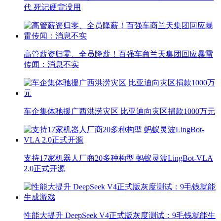
代 死记硬背没用
高管薪资归零、全员降薪！百强车商兰天集团回应暴雷
传闻：消息不实
车企集体驰援广西洪涝灾区 比亚迪向灾区捐款1000万元
支持17家机器人厂商20多种构型 蚂蚁灵波LingBot-VLA
2.0正式开源
性能大提升 DeepSeek V4正式版灰度测试：9毛钱就能生