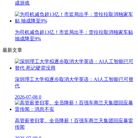
成游戏
为司机减负超13亿！市监局出手：货拉拉取消独家车贴
抽成降至9%
最新文章
深圳理工大学拟逐步取消大学英语：AI人工智能已可替
代
2026-07-08
0
高管薪资归零、全员降薪！百强车商兰天集团回应暴雷
传闻