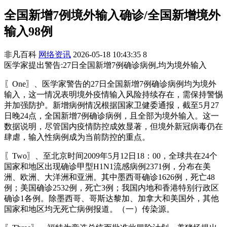
全国新增7例境外输入确诊/全国新增境外
输入98例
非凡百科
网络资讯
2026-05-18 10:43:35
8
医学家提出警告:27日全国新增7例确诊病例,均为境外输入
〖One〗、医学家警告的27日全国新增7例确诊病例均为境外
输入，这一情况表明境外疫情输入风险持续存在，需保持警惕
并加强防护。新增病例情况根据国家卫健委通报，截至5月27
日晚24点，全国新增7例确诊病例，且全部为境外输入。这一
数据说明，尽管国内疫情防控成效显著，但境外新冠病毒仍在
肆虐，输入性病例成为当前防控的重点。
〖Two〗、至北京时间2009年5月12日18：00，全球共在24个
国家和地区出现确诊甲型H1N1流感病例2371例，分布在美
洲、欧洲、大洋洲和亚洲。其中墨西哥确诊1626例，死亡48
例；美国确诊2532例，死亡3例；我国内地和香港特别行政区
确诊1各例。除墨西哥、哥斯达黎加、加拿大和美国外，其他
国家和地区均无死亡病例报道。（一）传染源。