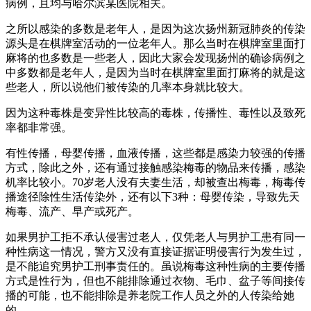
病例，且均与哈尔滨某医院相关。
之所以感染的多数是老年人，是因为这次扬州新冠肺炎的传染
源头是在棋牌室活动的一位老年人。那么当时在棋牌室里面打
麻将的也多数是一些老人，因此大家会发现扬州的确诊病例之
中多数都是老年人，是因为当时在棋牌室里面打麻将的就是这
些老人，所以说他们被传染的几率本身就比较大。
因为这种毒株是变异性比较高的毒株，传播性、毒性以及致死
率都非常强。
有性传播，母婴传播，血液传播，这些都是感染力较强的传播
方式，除此之外，还有通过接触感染梅毒的物品来传播，感染
机率比较小。70岁老人没有夫妻生活，却被查出梅毒，梅毒传
播途径除性生活传染外，还有以下3种：母婴传染，导致先天
梅毒、流产、早产或死产。
如果男护工拒不承认侵害过老人，仅凭老人与男护工患有同一
种性病这一情况，警方又没有直接证据证明侵害行为发生过，
是不能追究男护工刑事责任的。虽说梅毒这种性病的主要传播
方式是性行为，但也不能排除通过衣物、毛巾、盆子等间接传
播的可能，也不能排除是养老院工作人员之外的人传染给她
的。