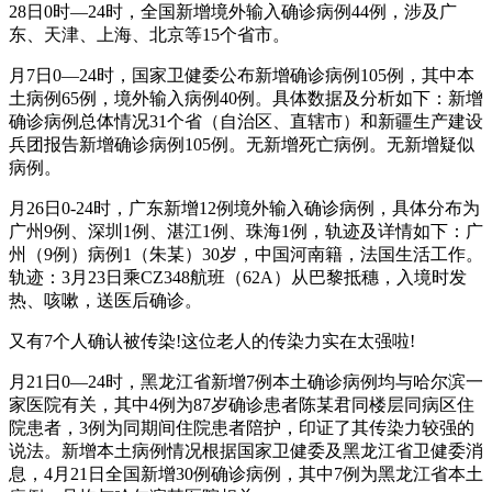
28日0时—24时，全国新增境外输入确诊病例44例，涉及广
东、天津、上海、北京等15个省市。
月7日0—24时，国家卫健委公布新增确诊病例105例，其中本
土病例65例，境外输入病例40例。具体数据及分析如下：新增
确诊病例总体情况31个省（自治区、直辖市）和新疆生产建设
兵团报告新增确诊病例105例。无新增死亡病例。无新增疑似
病例。
月26日0-24时，广东新增12例境外输入确诊病例，具体分布为
广州9例、深圳1例、湛江1例、珠海1例，轨迹及详情如下：广
州（9例）病例1（朱某）30岁，中国河南籍，法国生活工作。
轨迹：3月23日乘CZ348航班（62A）从巴黎抵穗，入境时发
热、咳嗽，送医后确诊。
又有7个人确认被传染!这位老人的传染力实在太强啦!
月21日0—24时，黑龙江省新增7例本土确诊病例均与哈尔滨一
家医院有关，其中4例为87岁确诊患者陈某君同楼层同病区住
院患者，3例为同期间住院患者陪护，印证了其传染力较强的
说法。新增本土病例情况根据国家卫健委及黑龙江省卫健委消
息，4月21日全国新增30例确诊病例，其中7例为黑龙江省本土