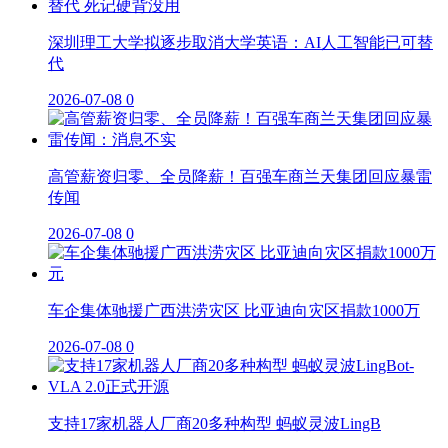
深圳理工大学拟逐步取消大学英语：AI人工智能已可替
代
2026-07-08
0
高管薪资归零、全员降薪！百强车商兰天集团回应暴雷
传闻
2026-07-08
0
车企集体驰援广西洪涝灾区 比亚迪向灾区捐款1000万
2026-07-08
0
支持17家机器人厂商20多种构型 蚂蚁灵波LingB