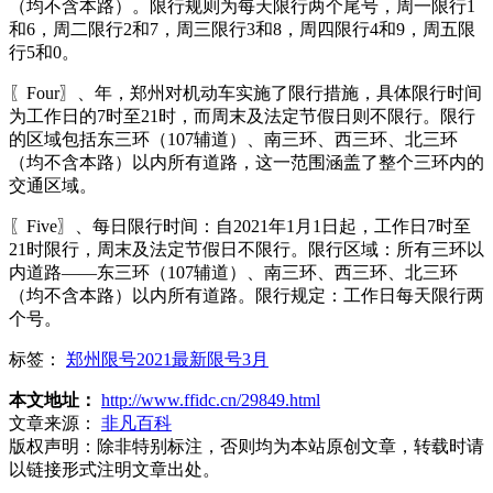
（均不含本路）。限行规则为每天限行两个尾号，周一限行1
和6，周二限行2和7，周三限行3和8，周四限行4和9，周五限
行5和0。
〖Four〗、年，郑州对机动车实施了限行措施，具体限行时间
为工作日的7时至21时，而周末及法定节假日则不限行。限行
的区域包括东三环（107辅道）、南三环、西三环、北三环
（均不含本路）以内所有道路，这一范围涵盖了整个三环内的
交通区域。
〖Five〗、每日限行时间：自2021年1月1日起，工作日7时至
21时限行，周末及法定节假日不限行。限行区域：所有三环以
内道路——东三环（107辅道）、南三环、西三环、北三环
（均不含本路）以内所有道路。限行规定：工作日每天限行两
个号。
标签：
郑州限号2021最新限号3月
本文地址：
http://www.ffidc.cn/29849.html
文章来源：
非凡百科
版权声明：
除非特别标注，否则均为本站原创文章，转载时请
以链接形式注明文章出处。