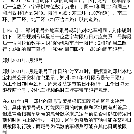
7：00-21：00（含调休上班的周周日）。限行尾号：按车牌最
后一位数字（字母以末位数字为准），周一1和周二2和周三3
和周四4和周五5和0。限行区域：东三环（107辅道）、南三
环、西三环、北三环（均不含本路）以内道路。
〖Four〗、郑州限号外地车限号规则与本地车相同，具体规则
如下：限号规则号牌最后一位数字与限行日对应关系：号牌最
后一位阿拉伯数字为1和6的机动车周一限行；2和7的周二限
行；3和8的周三限行；4和9的周四限行；5和0的周五限行。
郑州2021年3月限号
郑州2021年3月是限号工作日的7时至21时。根据查询郑州本地
宝相关公开资料信息显示，郑州2021年3月限号是每日限行，
为工作日7时至21时，周末及法定节假日不限行，工作日每天
限行两个号，外地车牌和临时车牌要遵守限行规定。
在2021年3月，郑州的限号政策是根据车牌号的尾号来决定
的。具体的限号规则可能因不同的时间段和区域而有所差异，
但通常会根据车牌号的尾号数字来决定车辆是否可以在特定日
期和时间内上路行驶。例如，尾号为奇数的车辆可能在某些日
期被限制行驶，而尾号为偶数的车辆则可能在其他日期被限
制。