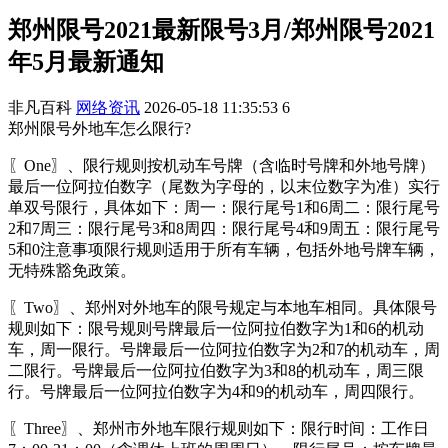
郑州限号2021最新限号3月/郑州限号2021
年5月最新通知
非凡百科
网络资讯
2026-05-18 11:35:53
6
郑州限号外地车怎么限行?
〖One〗、限行规则按机动车号牌（含临时号牌和外地号牌）
最后一位阿拉伯数字（尾数为字母的，以末位数字为准）实行
单双号限行，具体如下：周一：限行尾号1和6周二：限行尾号
2和7周三：限行尾号3和8周四：限行尾号4和9周五：限行尾号
5和0注意事项限行规则适用于所有车辆，包括外地号牌车辆，
无特殊豁免政策。
〖Two〗、郑州对外地车的限号规定与本地车相同。具体限号
规则如下：限号规则号牌最后一位阿拉伯数字为1和6的机动
车，周一限行。号牌最后一位阿拉伯数字为2和7的机动车，周
二限行。号牌最后一位阿拉伯数字为3和8的机动车，周三限
行。号牌最后一位阿拉伯数字为4和9的机动车，周四限行。
〖Three〗、郑州市外地车限行规则如下：限行时间：工作日