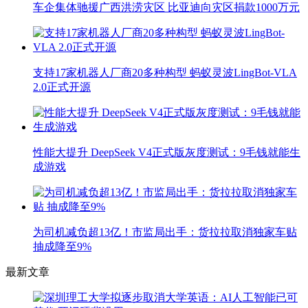
车企集体驰援广西洪涝灾区 比亚迪向灾区捐款1000万元
支持17家机器人厂商20多种构型 蚂蚁灵波LingBot-VLA
2.0正式开源
性能大提升 DeepSeek V4正式版灰度测试：9毛钱就能生
成游戏
为司机减负超13亿！市监局出手：货拉拉取消独家车贴
抽成降至9%
最新文章