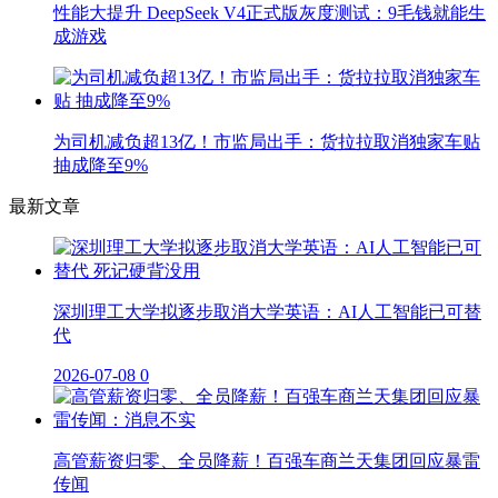
性能大提升 DeepSeek V4正式版灰度测试：9毛钱就能生
成游戏
为司机减负超13亿！市监局出手：货拉拉取消独家车贴
抽成降至9%
最新文章
深圳理工大学拟逐步取消大学英语：AI人工智能已可替
代
2026-07-08
0
高管薪资归零、全员降薪！百强车商兰天集团回应暴雷
传闻