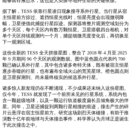
能够留存液态水，这也是人类探寻地外生命的关键依据。”
据了解，TESS 依靠行星凌日现象搜寻系外行星。当行星从宿
主恒星前方掠过、遮挡恒星光线时，恒星亮度会出现微弱降
幅，卫星便借此捕捉行星踪迹。探测器将整片观测空域划分为
多个天区，每个天区内有数万颗恒星。卫星搭载四台相机，对
单个天区持续观测约一个月，捕捉细微亮度变化后，再切换至
下一观测区域。
这份全新的 TESS 全天拼接星图，整合了 2018 年 4 月至 2025
年 9 月期间 96 个天区的观测数据。图中蓝色圆点代表约 700
颗已确认系外行星，其中包含诸多奇特天体，既有被宿主恒星
逐步吞噬的行星，也有遍布全域火山的荒芜星球。橙色圆点则
是卫星探测到、尚未最终核实的候选系外行星。
诸多惊人新发现仍在不断涌现，不少成果还未纳入这份星图。
仅今年，TESS 就发现了一个前所未见的行星系统，系统内包
含一颗超级地球，以及一颗运行轨道极度扁长且倾角极大的伴
星。同年，卫星还捕捉到两颗行星相撞的痕迹，撞击产生的碎
片云悬浮在宿主恒星前方。研究这场剧烈天体碰撞，有助于推
演数十亿年前地球与天体撞击事件，科学界认为月球正是诞生
于此次撞击之中。