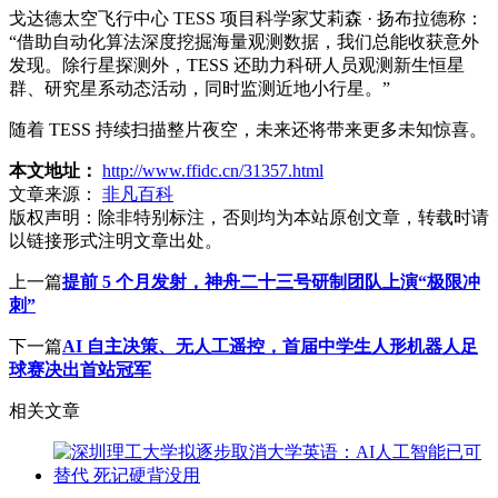
戈达德太空飞行中心 TESS 项目科学家艾莉森 · 扬布拉德称：
“借助自动化算法深度挖掘海量观测数据，我们总能收获意外
发现。除行星探测外，TESS 还助力科研人员观测新生恒星
群、研究星系动态活动，同时监测近地小行星。”
随着 TESS 持续扫描整片夜空，未来还将带来更多未知惊喜。
本文地址：
http://www.ffidc.cn/31357.html
文章来源：
非凡百科
版权声明：
除非特别标注，否则均为本站原创文章，转载时请
以链接形式注明文章出处。
上一篇
提前 5 个月发射，神舟二十三号研制团队上演“极限冲
刺”
下一篇
AI 自主决策、无人工遥控，首届中学生人形机器人足
球赛决出首站冠军
相关文章