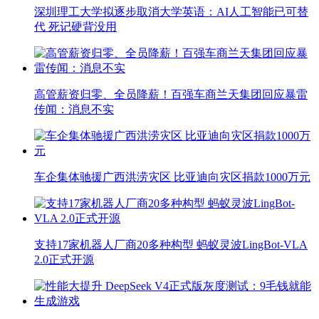
深圳理工大学拟逐步取消大学英语：AI人工智能已可替
代 死记硬背没用
高管薪资归零、全员降薪！百强车商兰天集团回应暴雷
传闻：消息不实
车企集体驰援广西洪涝灾区 比亚迪向灾区捐款1000万元
支持17家机器人厂商20多种构型 蚂蚁灵波LingBot-VLA
2.0正式开源