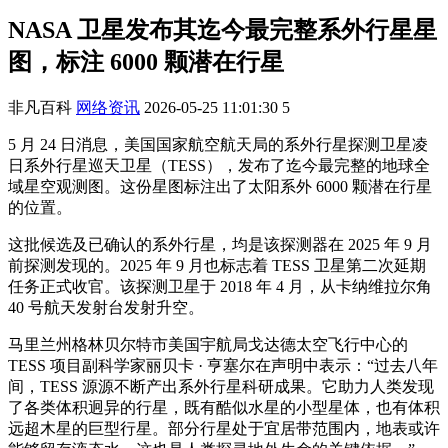
NASA 卫星发布其迄今最完整系外行星星
图，标注 6000 颗潜在行星
非凡百科
网络资讯
2026-05-25 11:01:30
5
5 月 24 日消息，美国国家航空航天局的系外行星探测卫星凌
日系外行星巡天卫星（TESS），发布了迄今最完整的地球全
域星空观测图。这份星图标注出了太阳系外 6000 颗潜在行星
的位置。
这批候选及已确认的系外行星，均是该探测器在 2025 年 9 月
前探测发现的。2025 年 9 月也标志着 TESS 卫星第二次延期
任务正式收官。该探测卫星于 2018 年 4 月，从卡纳维拉尔角
40 号航天发射台发射升空。
马里兰州格林贝尔特市美国宇航局戈达德太空飞行中心的
TESS 项目副科学家丽贝卡 · 亨塞尔在声明中表示：“过去八年
间，TESS 源源不断产出系外行星科研成果。它助力人类发现
了各类体积迥异的行星，既有酷似水星的小型星体，也有体积
远超木星的巨型行星。部分行星处于宜居带范围内，地表或许