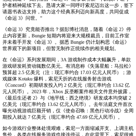
护者精神延续下去。恳请大家一同呼吁索尼迈出这一步，签下
请愿书表达支持，助力这个经典系列迈向新高度，共同促成
《命运 3》问世。”
《命运 3》究竟能否推出？据彭博社消息，随着《命运 2》停
止内容更新，Bungie 短期内将迎来大规模裁员，目前工作室
并未着手开发《命运 3》。据悉 Bungie 仍计划构思《命运》
世界观下的新项目，但暂无制作正统续作的相关规划。
在《命运》系列发展期间，3A 游戏制作成本大幅飙升，单款
游戏研发耗资动辄数亿美元。有消息称《失落星船：马拉松》
预算超 2.5 亿美元（注：现汇率约合 17.03 亿元人民币）；游
戏媒体 Kotaku 爆料，索尼夭折的在线服务射击游戏
《Concord》初期研发投入约 2 亿美元（现汇率约合 13.62 亿
元人民币）。2023 年，Xbox 反垄断案件相关文件意外披露，
《最后生还者 2》与《地平线：西之绝境》研发成本均突破 2
亿美元（现汇率约合 13.62 亿元人民币）。去年法庭文件首次
曝光动视游戏巨额开销，仅《使命召唤：黑色行动冷战》全周
期投入就达 7 亿美元（现汇率约合 47.69 亿元人民币）。
如今游戏行业整体处境艰难，索尼一方面缩减开支、上调主机
售价，各类在线服务游戏也接连停运，在此背景下，索尼很难