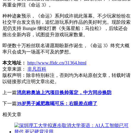
再重金押注《命运 3》。
种种迹象预示，《命运》系列或许就此落幕。不少玩家纷纷在
社交平台发文告别，追忆游玩系列作品的美好时光。现阶段索
尼仍支持 Bungie 继续打磨《失落星船：马拉松》，后续还会
推出全新内容，试图提升游戏玩家数量。
即便数十万粉丝联名请愿期盼新作诞生，《命运 3》终究大概
率只会成为一场遥不可及的梦想。
本文地址：
http://www.ffidc.cn/31364.html
文章来源：
非凡百科
版权声明：
除非特别标注，否则均为本站原创文章，转载时请
以链接形式注明文章出处。
上一篇
消息称奥迪上汽项目换帅落定，中方同步换防
下一篇
39岁男子减肥靠喝可乐：右眼差点瞎了
相关文章