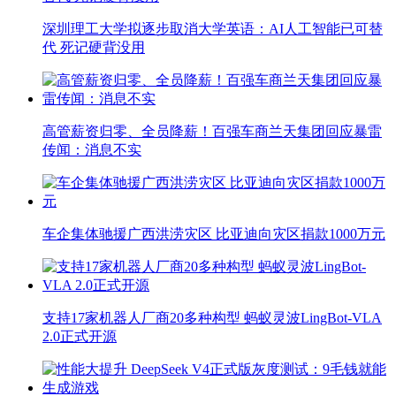
深圳理工大学拟逐步取消大学英语：AI人工智能已可替
代 死记硬背没用
高管薪资归零、全员降薪！百强车商兰天集团回应暴雷
传闻：消息不实
车企集体驰援广西洪涝灾区 比亚迪向灾区捐款1000万元
支持17家机器人厂商20多种构型 蚂蚁灵波LingBot-VLA
2.0正式开源