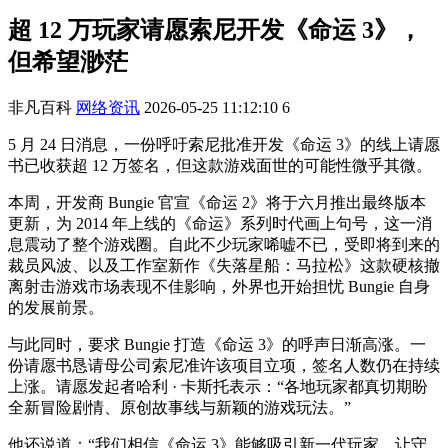
超 12 万玩家请愿索尼开发《命运 3》，
但希望渺茫
非凡百科
网络资讯
2026-05-25 11:12:10
6
5 月 24 日消息，一份呼吁索尼批准开发《命运 3》的线上请愿
书已收获超 12 万签名，但这款游戏面世的可能性微乎其微。
本周，开发商 Bungie 官宣《命运 2》将于六月推出最终版本
更新，为 2014 年上线的《命运》系列时代画上句号，这一消
息震动了整个游戏圈。自此不少玩家唏嘘不已，受即将到来的
裁员风波、以及工作室新作《失落星船：马拉松》这款硬核撤
离射击游戏市场表现不佳影响，外界也开始担忧 Bungie 自身
的发展前景。
与此同时，要求 Bungie 打造《命运 3》的呼声日渐高涨。一
份请愿书恳请母公司索尼准许该项目立项，签名人数仍在持续
上涨。请愿发起者哈利 · 卡斯托表示：“各地玩家都真切期盼
全新冒险剧情、原创故事线与新颖的游戏玩法。”
他还说道：“我们相信《命运 3》能够吸引新一代玩家，让守