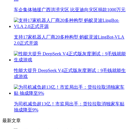
车企集体驰援广西洪涝灾区 比亚迪向灾区捐款1000万元
支持17家机器人厂商20多种构型 蚂蚁灵波LingBot-VLA
2.0正式开源
性能大提升 DeepSeek V4正式版灰度测试：9毛钱就能生
成游戏
为司机减负超13亿！市监局出手：货拉拉取消独家车贴
抽成降至9%
最新文章