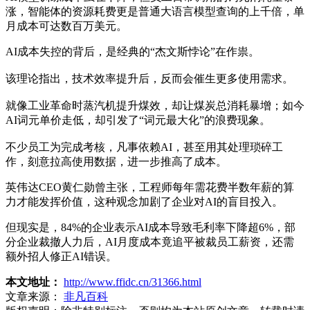
涨，智能体的资源耗费更是普通大语言模型查询的上千倍，单
月成本可达数百万美元。
AI成本失控的背后，是经典的“杰文斯悖论”在作祟。
该理论指出，技术效率提升后，反而会催生更多使用需求。
就像工业革命时蒸汽机提升煤效，却让煤炭总消耗暴增；如今
AI词元单价走低，却引发了“词元最大化”的浪费现象。
不少员工为完成考核，凡事依赖AI，甚至用其处理琐碎工
作，刻意拉高使用数据，进一步推高了成本。
英伟达CEO黄仁勋曾主张，工程师每年需花费半数年薪的算
力才能发挥价值，这种观念加剧了企业对AI的盲目投入。
但现实是，84%的企业表示AI成本导致毛利率下降超6%，部
分企业裁撤人力后，AI月度成本竟追平被裁员工薪资，还需
额外招人修正AI错误。
本文地址：
http://www.ffidc.cn/31366.html
文章来源：
非凡百科