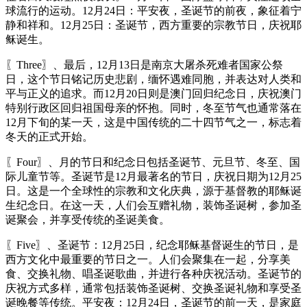
球流行的运动。12月24日：平安夜，圣诞节的前夜，象征着宁
静和祥和。12月25日：圣诞节，西方重要的宗教节日，庆祝耶
稣诞生。
〖Three〗、最后，12月13日是南京大屠杀死难者国家公祭
日，这个节日铭记历史悲剧，缅怀遇难同胞，并表达对人类和
平与正义的追求。而12月20日则是澳门回归纪念日，庆祝澳门
特别行政区回归祖国母亲的怀抱。同时，冬至节气也通常落在
12月下旬的某一天，这是中国传统的二十四节气之一，标志着
冬天的正式开始。
〖Four〗、月的节日和纪念日包括圣诞节、元旦节、冬至、国
际儿童节等。圣诞节是12月最著名的节日，庆祝日期为12月25
日。这是一个全球性的宗教和文化庆典，源于基督教的耶稣诞
生纪念日。在这一天，人们会互赠礼物，装饰圣诞树，参加圣
诞聚会，并享受传统的圣诞美食。
〖Five〗、圣诞节：12月25日，纪念耶稣基督诞生的节日，是
西方文化中最重要的节日之一。人们会聚集在一起，分享美
食、交换礼物、唱圣诞歌曲，并进行各种庆祝活动。圣诞节的
庆祝方式多样，通常包括装饰圣诞树、交换圣诞礼物和享受圣
诞晚餐等传统。平安夜：12月24日，圣诞节的前一天，是家庭