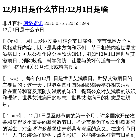
12月1日是什么节日/12月1日是啥
非凡百科
网络资讯
2026-05-25 20:55:59
9
12月1日是什么节日
〖One〗、月1日发朋友圈可结合节日属性、季节氛围及个人
风格选择内容，以下是具体方向和示例：节日相关内容世界艾
滋病日：可从公益角度分享预防知识，例如“12月1日是世界艾
滋病日，消除歧视、科学预防，让爱与关怀传递每一个角
落”，搭配相关公益海报或科普图文。
〖Two〗、每年的12月1日是世界艾滋病日。世界艾滋病日的
主要目的：这一天，世界各国和国际组织都会举办相关活动，
旨在宣传和普及预防艾滋病的知识，提高公众对艾滋病的认识
和理解。世界艾滋病日的标志：世界艾滋病日的标志是红绸
带。
〖Three〗、12月1日是圣诞节前的第一个月，许多国家开始准
备和庆祝这个重要的基督教节日。圣诞节是为了纪念耶稣基督
的诞生，对全球许多基督徒来说具有深远的意义。在这个节日
里，人们会装饰圣诞树，点亮彩灯，这些装饰象征着节日的到