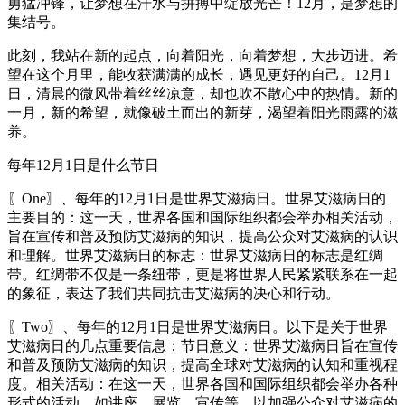
勇猛冲锋，让梦想在汗水与拼搏中绽放光芒！12月，是梦想的
集结号。
此刻，我站在新的起点，向着阳光，向着梦想，大步迈进。希
望在这个月里，能收获满满的成长，遇见更好的自己。12月1
日，清晨的微风带着丝丝凉意，却也吹不散心中的热情。新的
一月，新的希望，就像破土而出的新芽，渴望着阳光雨露的滋
养。
每年12月1日是什么节日
〖One〗、每年的12月1日是世界艾滋病日。世界艾滋病日的
主要目的：这一天，世界各国和国际组织都会举办相关活动，
旨在宣传和普及预防艾滋病的知识，提高公众对艾滋病的认识
和理解。世界艾滋病日的标志：世界艾滋病日的标志是红绸
带。红绸带不仅是一条纽带，更是将世界人民紧紧联系在一起
的象征，表达了我们共同抗击艾滋病的决心和行动。
〖Two〗、每年的12月1日是世界艾滋病日。以下是关于世界
艾滋病日的几点重要信息：节日意义：世界艾滋病日旨在宣传
和普及预防艾滋病的知识，提高全球对艾滋病的认知和重视程
度。相关活动：在这一天，世界各国和国际组织都会举办各种
形式的活动，如讲座、展览、宣传等，以加强公众对艾滋病的