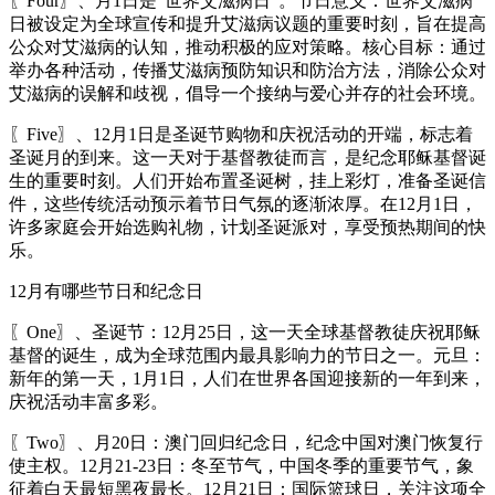
〖Four〗、月1日是“世界艾滋病日”。节日意义：世界艾滋病
日被设定为全球宣传和提升艾滋病议题的重要时刻，旨在提高
公众对艾滋病的认知，推动积极的应对策略。核心目标：通过
举办各种活动，传播艾滋病预防知识和防治方法，消除公众对
艾滋病的误解和歧视，倡导一个接纳与爱心并存的社会环境。
〖Five〗、12月1日是圣诞节购物和庆祝活动的开端，标志着
圣诞月的到来。这一天对于基督教徒而言，是纪念耶稣基督诞
生的重要时刻。人们开始布置圣诞树，挂上彩灯，准备圣诞信
件，这些传统活动预示着节日气氛的逐渐浓厚。在12月1日，
许多家庭会开始选购礼物，计划圣诞派对，享受预热期间的快
乐。
12月有哪些节日和纪念日
〖One〗、圣诞节：12月25日，这一天全球基督教徒庆祝耶稣
基督的诞生，成为全球范围内最具影响力的节日之一。元旦：
新年的第一天，1月1日，人们在世界各国迎接新的一年到来，
庆祝活动丰富多彩。
〖Two〗、月20日：澳门回归纪念日，纪念中国对澳门恢复行
使主权。12月21-23日：冬至节气，中国冬季的重要节气，象
征着白天最短黑夜最长。12月21日：国际篮球日，关注这项全