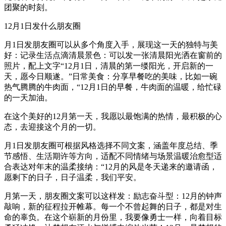
团聚的时刻。
12月1日发什么朋友圈
月1日发朋友圈可以从多个角度入手，展现这一天的独特与美
好：记录生活点滴清晨景色：可以发一张清晨阳光洒在窗前的
照片，配上文字“12月1日，清晨的第一缕阳光，开启新的一
天，愿今日顺遂。”日常美食：分享早餐吃的美味，比如一碗
热气腾腾的牛肉面，“12月1日的早餐，牛肉面的温暖，给忙碌
的一天加油。
在这个美好的12月第一天，我愿以最饱满的热情，最积极的心
态，去迎接这个月的一切。
月1日发朋友圈可根据风格选择不同文案，涵盖年度总结、季
节感悟、生活期许等方向，适配不同情绪与场景温暖治愈型适
合表达对年末的温柔接纳：“12月的风是冬天递来的邀请函，
愿剩下的日子，日子温柔，我们平安。
月第一天，朋友圈文案可以这样发：励志奋斗型：12月的钟声
敲响，新的征程拉开帷幕。每一个不曾起舞的日子，都是对生
命的辜负。在这个崭新的月份里，我要像勇士一样，向着目标