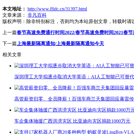
本文地址：
http://www.ffidc.cn/31397.html
文章来源：
非凡百科
版权声明：
除非特别标注，否则均为本站原创文章，转载时请
上一篇
春节高速免费通行时间2022/春节高速免费时间2021春
下一篇
上海最新隔离通知/上海最新隔离通知今天
相关文章
深圳理工大学拟逐步取消大学英语：AI人工智能已可替代
高管薪资归零、全员降薪！百强车商兰天集团回应暴雷传
车企集体驰援广西洪涝灾区 比亚迪向灾区捐款1000万元