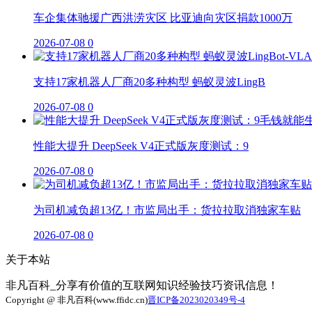
车企集体驰援广西洪涝灾区 比亚迪向灾区捐款1000万
2026-07-08
0
支持17家机器人厂商20多种构型 蚂蚁灵波LingB
2026-07-08
0
性能大提升 DeepSeek V4正式版灰度测试：9
2026-07-08
0
为司机减负超13亿！市监局出手：货拉拉取消独家车贴
2026-07-08
0
关于本站
非凡百科_分享有价值的互联网知识经验技巧资讯信息！
Copyright @ 非凡百科(www.ffidc.cn)
晋ICP备2023020349号-4