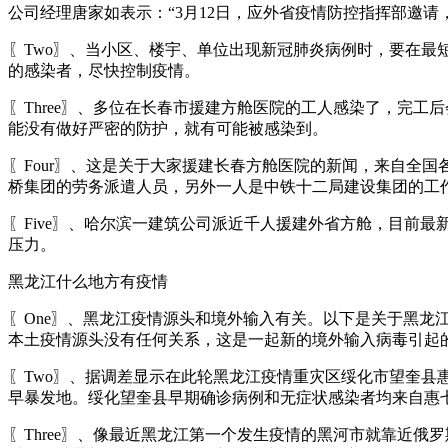
公司经理唐家如表示：“3月12日，应外省疫情防控指挥部邀
〖Two〗、当小区、楼宇、单位出现新冠肺炎病例时，要在
的感染者，尽快控制疫情。
〖Three〗、多位在长春市援建方舱医院的工人感染了，完
能没有做好严密的防护，就有可能被感染到。
〖Four〗、这是关于大家援建长春方舱医院的新闻，来自全
桥集团的劳务派遣人员，另外一人是中铁十二局建设集团的工
〖Five〗、哈尔滨一建筑公司派近千人援建外省方舱，目前
压力。
黑龙江什么地方有疫情
〖One〗、黑龙江疫情源头和境外输入有关。以下是关于黑
本土疫情源头没有任何关系，这是一起新的境外输入病毒引起
〖Two〗、据调差显示在此轮黑龙江疫情重灾区绥化市望奎
早暴发地。绥化望奎县早期确诊病例和无症状感染者均来自惠
〖Three〗、像最近黑龙江第一个发生疫情的黑河市就靠近