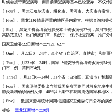
时候会携带新冠病毒，而目前新冠病毒基本已经变异，不仅传
〖Four〗、黑龙江哈尔滨市、绥化市、黑河市、大庆市有疫情
〖Five〗、黑龙江疫情最严重的地区是内蒙古。根据查询相关公
〖Six〗、黑龙江省新增新冠肺炎本土确诊病例27例，黑河
高防范意识，出门佩戴口罩、勤洗手、保持社交距离、推广分
国家卫健委:22日新增本土“121+627”
〖One〗、月22日0—24时，31个省（自治区、直辖市）和新
〖Two〗、月23日0—24时，国家卫健委报告新增确诊病例5
门市11例、莆田市4例。
〖Three〗、月23日0—24时，31个省（自治区、直辖市）
〖Four〗、国家卫健委指出当前我国多省面临同时段多地发
肺炎新增确诊病例反弹，40%以上集中在我国周边国家和地区
〖Five〗、数据来源与统计周期根据国家卫健委每日公布的病例数
标签：
黑龙江新增本土9例