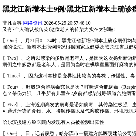
黑龙江新增本土9例/黑龙江新增本土确诊
非凡百科
网络资讯
2026-05-25 20:57:48
10
又有7个人确认被传染!这位老人的传染力实在太强啦!
〖One〗、月21日0—24时，黑龙江省新增7例本土确诊病
强的说法。新增本土病例情况根据国家卫健委及黑龙江省卫健委
〖Two〗、之所以感染的多数是老年人，是因为这次扬州新
病例之中多数都是老年人，是因为当时在棋牌室里面打麻将的
〖Three〗、因为这种毒株是变异性比较高的毒株，传播性、
〖Four〗、呼吸道合胞病毒究竟是啥？呼吸道合胞病毒（Respir
点？杀伤力强：几乎所有儿童在2岁前都感染过呼吸道合胞病
〖Five〗、上海近期高发的病毒是诺如病毒，其传染性极强
可通过污染的食物、水、接触传播以及气溶胶传播。环境抵抗力
哈尔滨援建方舱医院内发现有人员被检测出阳性
〖One〗、日，记者获悉，哈尔滨市一援建方舱医院建筑公