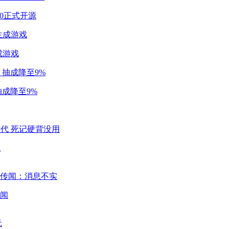
2.0正式开源
成游戏
成降至9%
代
闻