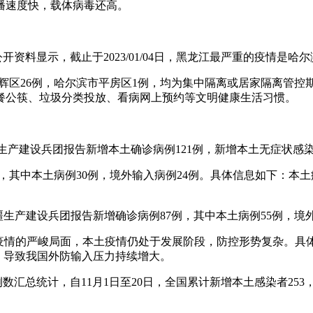
播速度快，载体病毒还高。
。
开资料显示，截止于2023/01/04日，黑龙江最严重的疫情是
市爱辉区26例，哈尔滨市平房区1例，均为集中隔离或居家隔离管
餐公筷、垃圾分类投放、看病网上预约等文明健康生活习惯。
疆生产建设兵团报告新增本土确诊病例121例，新增本土无症状感染
4例，其中本土病例30例，境外输入病例24例。具体信息如下：本
和新疆生产建设兵团报告新增确诊病例87例，其中本土病例55例，境
生疫情的严峻局面，本土疫情仍处于发展阶段，防控形势复杂。
，导致我国外防输入压力持续增大。
汇总统计，自11月1日至20日，全国累计新增本土感染者253，42