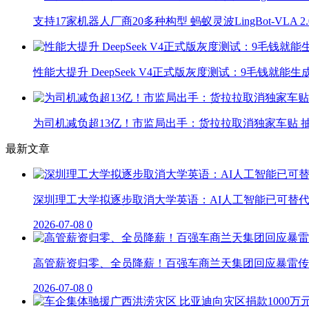
支持17家机器人厂商20多种构型 蚂蚁灵波LingBot-VLA 
性能大提升 DeepSeek V4正式版灰度测试：9毛钱就能生
为司机减负超13亿！市监局出手：货拉拉取消独家车贴 抽
最新文章
深圳理工大学拟逐步取消大学英语：AI人工智能已可替
2026-07-08
0
高管薪资归零、全员降薪！百强车商兰天集团回应暴雷传
2026-07-08
0