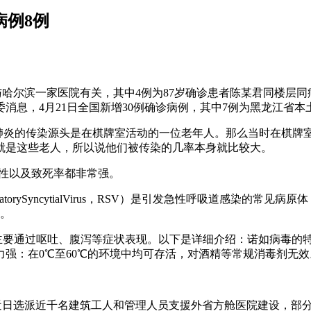
病例8例
例均与哈尔滨一家医院有关，其中4例为87岁确诊患者陈某君同楼
消息，4月21日全国新增30例确诊病例，其中7例为黑龙江省
冠肺炎的传染源头是在棋牌室活动的一位老年人。那么当时在棋牌
就是这些老人，所以说他们被传染的几率本身就比较大。
毒性以及致死率都非常强。
atorySyncytialVirus，RSV）是引发急性呼吸道感染
毒。
，主要通过呕吐、腹泻等症状表现。以下是详细介绍：诺如病毒的
强：在0℃至60℃的环境中均可存活，对酒精等常规消毒剂无效
司近日选派近千名建筑工人和管理人员支援外省方舱医院建设，部