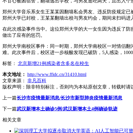
不甘心被困宿舍，翻墙逃出学校，与男友逛吃两天，且出入个
郑州大学音乐系女生王某某因翻墙私会男友、违反防疫规定已
郑州大学已封校，王某某翻墙出校与男友约会，期间未扫码进
在此次感染事件当中。这位郑州大学的大一女生因为违反了防
做出了应有的惩罚。
郑州大学南校区事件：同一时期，郑州大学南校区一对情侣翻
难。此次事件后，校区进一步核酸发现已破防，5人感染，1000
标签：
北京新增21例感染者含多名在校生
本文地址：
http://www.ffidc.cn/31410.html
文章来源：
非凡百科
版权声明：
除非特别标注，否则均为本站原创文章，转载时请
上一篇
长沙市疫情最新消息/长沙市新型肺炎疫情最新消息
下一篇
武汉新增本土确诊5例/武汉新增本土4例确诊轨迹
相关文章