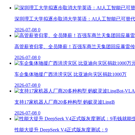
深圳理工大学拟逐步取消大学英语：AI人工智能已可替
2026-07-08
0
高管薪资归零、全员降薪！百强车商兰天集团回应暴雷传
2026-07-08
0
车企集体驰援广西洪涝灾区 比亚迪向灾区捐款1000万
2026-07-08
0
支持17家机器人厂商20多种构型 蚂蚁灵波LingB
2026-07-08
0
性能大提升 DeepSeek V4正式版灰度测试：9