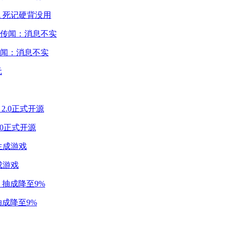
 死记硬背没用
闻：消息不实
2.0正式开源
成游戏
成降至9%