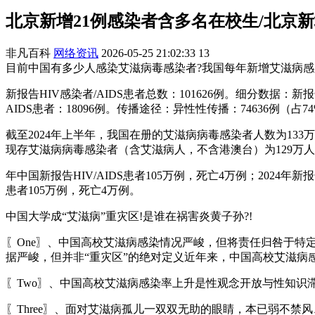
北京新增21例感染者含多名在校生/北京
非凡百科
网络资讯
2026-05-25 21:02:33
13
目前中国有多少人感染艾滋病毒感染者?我国每年新增艾滋病感染
新报告HIV感染者/AIDS患者总数：101626例。细分数据：新
AIDS患者：18096例。传播途径：异性性传播：74636例（
截至2024年上半年，我国在册的艾滋病病毒感染者人数为133万
现存艾滋病病毒感染者（含艾滋病人，不含港澳台）为129万人；
年中国新报告HIV/AIDS患者105万例，死亡4万例；2024年新
患者105万例，死亡4万例。
中国大学成“艾滋病”重灾区!是谁在祸害炎黄子孙?!
〖One〗、中国高校艾滋病感染情况严峻，但将责任归咎于
据严峻，但并非“重灾区”的绝对定义近年来，中国高校艾滋病
〖Two〗、中国高校艾滋病感染率上升是性观念开放与性知识
〖Three〗、面对艾滋病孤儿一双双无助的眼睛，本已弱不禁