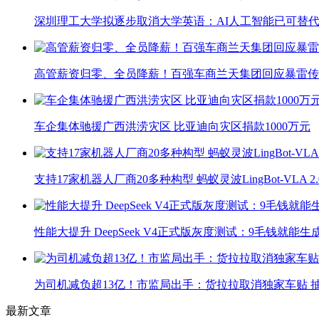
深圳理工大学拟逐步取消大学英语：AI人工智能已可替代
高管薪资归零、全员降薪！百强车商兰天集团回应暴雷传
车企集体驰援广西洪涝灾区 比亚迪向灾区捐款1000万元
支持17家机器人厂商20多种构型 蚂蚁灵波LingBot-VLA 
性能大提升 DeepSeek V4正式版灰度测试：9毛钱就能生
为司机减负超13亿！市监局出手：货拉拉取消独家车贴 抽
最新文章