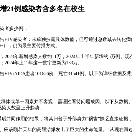
新增21例感染者含多名在校生
者多少例...
报告HIV感染者：未单独披露具体数值，但可通过总数减去转化病例推算（
占74%），仍为最主要传播方式。
，2023年新增感染人数约11万，2024年上半年新增约5万例
2024年上半年这一数字更新为133万。
报告HIV/AIDS患者101626例，死亡31541例。以下为详细数据
特定群体或单一因素并不客观，需理性看待问题成因。以下从数据
感染人数呈上升趋势。
滞后共同作用的结果，将其归咎于外部势力“祸害”缺乏直接证据
风、应该颐养天年的高耀洁爆发出了巨大的生命能量。“从现在再过