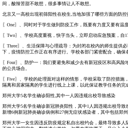
间，酸辣苦甜不敢想，很多事情让人不敢想。
北京又一高校出现初筛阳性在校生,当地加强了哪些方面的防控措施
〖One〗、同时对于学生做到防疫工作，既要有力度又要有
〖Two〗、学校高度重视，快字当头，立即启动应急预案，自
〖Three〗、生活保障与心理疏导：为封闭在校内的师生提
下，疫情防控工作正在有序进行。学校各部门紧密配合，确保
〖Four〗、防护一：我们要避免和减少去有新冠疫区和高风
的公共场合。
〖Five〗、学校的处理面对这样的情形，学校采取了防控措
隔离和居家隔离的学生进行线上上课，以此保证教学任务的完成
郑州大学5名学生确诊阳性,其中一人因违规出校导致感染
郑州大学5名学生确诊新冠肺炎阳性，其中1人因违规出校导致感
新增6例新冠肺炎确诊病例和27例无症状感染者，其中包括郑州
郑州大学一女生因违反防疫规定私自出校约会，最终导致多人