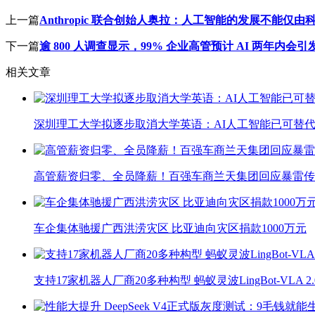
上一篇
Anthropic 联合创始人奥拉：人工智能的发展不能仅
下一篇
逾 800 人调查显示，99% 企业高管预计 AI 两年内会
相关文章
深圳理工大学拟逐步取消大学英语：AI人工智能已可替代
高管薪资归零、全员降薪！百强车商兰天集团回应暴雷传
车企集体驰援广西洪涝灾区 比亚迪向灾区捐款1000万元
支持17家机器人厂商20多种构型 蚂蚁灵波LingBot-VLA 