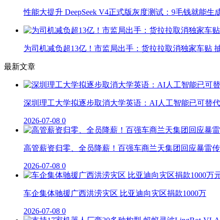
性能大提升 DeepSeek V4正式版灰度测试：9毛钱就能生
为司机减负超13亿！市监局出手：货拉拉取消独家车贴 抽
最新文章
深圳理工大学拟逐步取消大学英语：AI人工智能已可替
2026-07-08
0
高管薪资归零、全员降薪！百强车商兰天集团回应暴雷传
2026-07-08
0
车企集体驰援广西洪涝灾区 比亚迪向灾区捐款1000万
2026-07-08
0