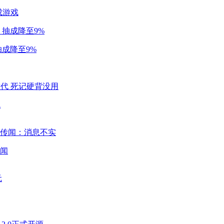
成游戏
成降至9%
代
闻