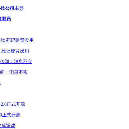
由科技公司主导
引发裁员
 死记硬背没用
闻：消息不实
2.0正式开源