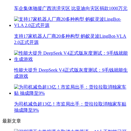
车企集体驰援广西洪涝灾区 比亚迪向灾区捐款1000万元
支持17家机器人厂商20多种构型 蚂蚁灵波LingBot-VLA
2.0正式开源
性能大提升 DeepSeek V4正式版灰度测试：9毛钱就能生
成游戏
为司机减负超13亿！市监局出手：货拉拉取消独家车贴
抽成降至9%
最新文章