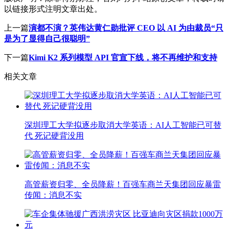
以链接形式注明文章出处。
上一篇
演都不演？英伟达黄仁勋批评 CEO 以 AI 为由裁员“只
是为了显得自己很聪明”
下一篇
Kimi K2 系列模型 API 官宣下线，将不再维护和支持
相关文章
深圳理工大学拟逐步取消大学英语：AI人工智能已可替
代 死记硬背没用
高管薪资归零、全员降薪！百强车商兰天集团回应暴雷
传闻：消息不实