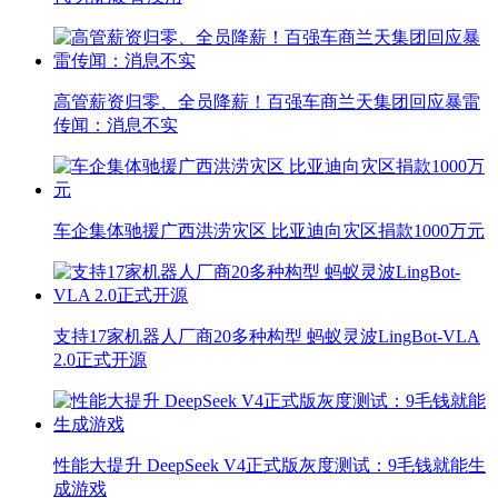
高管薪资归零、全员降薪！百强车商兰天集团回应暴雷
传闻：消息不实
车企集体驰援广西洪涝灾区 比亚迪向灾区捐款1000万元
支持17家机器人厂商20多种构型 蚂蚁灵波LingBot-VLA
2.0正式开源
性能大提升 DeepSeek V4正式版灰度测试：9毛钱就能生
成游戏