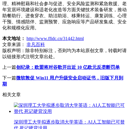
理、精神慰藉和社会参与促进、安全风险监测和紧急救援、老
年宜居环境建设和适老化改造等方面关键技术装备研发，推动
助餐助行、进食穿衣、助洁助浴、移乘转运、康复训练、心理
干预、情感陪伴、监测预警、应急响应等产品研发集成、安全
化和规模化应用。
本文地址：
http://www.ffidc.cn/31442.html
文章来源：
非凡百科
版权声明：
除非特别标注，否则均为本站原创文章，转载时请
以链接形式注明文章出处。
上一篇
创纪录：欧盟将对谷歌开出近 10 亿欧元反垄断罚单
下一篇
微软敦促 Win11 用户升级安全启动证书，旧版下月到
期
相关文章
深圳理工大学拟逐步取消大学英语：AI人工智能已可替
代 死记硬背没用