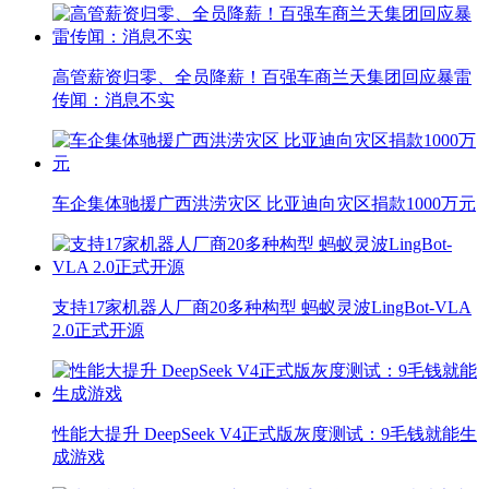
高管薪资归零、全员降薪！百强车商兰天集团回应暴雷
传闻：消息不实
车企集体驰援广西洪涝灾区 比亚迪向灾区捐款1000万元
支持17家机器人厂商20多种构型 蚂蚁灵波LingBot-VLA
2.0正式开源
性能大提升 DeepSeek V4正式版灰度测试：9毛钱就能生
成游戏