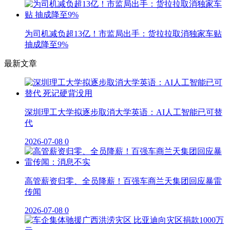
为司机减负超13亿！市监局出手：货拉拉取消独家车贴
抽成降至9%
最新文章
深圳理工大学拟逐步取消大学英语：AI人工智能已可替
代
2026-07-08
0
高管薪资归零、全员降薪！百强车商兰天集团回应暴雷
传闻
2026-07-08
0