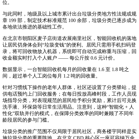
位。
与此同时，地级及以上城市累计出台垃圾分类地方性法规或规
章 199 部，制定技术标准规范 100 余部，垃圾分类已逐步成为
各地依法推进的基础性工作。
在北京市朝阳区麦子店街道农展南里社区，智能回收机的落地
让居民切身体会到“垃圾变钱”的便利。居民只需用手机扫码登
录，将可回收物放入机器，系统即可自动完成称重与压缩，回
收金额实时打入个人账户 —— 每公斤按 0.6 元计价。
数据显示，一台智能回收机每月的回收量在 1.6 至 1.8 吨之
间，超过单个人工岗位每月 1.2 吨的回收量。
针对习惯线下操作的老年人群体，社区还设置了分类驿站，提
供电话预约上门回收服务；在每日投放高峰时段，工作人员现
场指导分类，对表现规范的居民给予积分奖励，累计后可兑换
洗手液、环保袋等日常生活用品。注意到，这种“智能化 + 人
性化”双轨并行的模式，在保障分类效率的同时兼顾了不同年
龄段居民的参与门槛。
垃圾分类的推广范围不仅局限于居民社区，商务楼宇同样是实
施垃圾分类的重要阵地。在北京 CBD 核心区一座可容纳万余