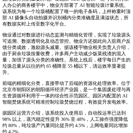
人办公的商务楼宇中，物业方部署了 AI 智能垃圾计量系统。
该系统为每一个垃圾桶配置了唯一的电子条码，上秤称重时顶
部 AI 摄像头自动拍摄并识别桶内分类准确度及满溢状态，所
有数据实时上传至数字化平台。
物业通过对数据进行动态监测与精细化管理，实现了垃圾源头
可追溯、数据透明化及动态管控。物业方还据此向入驻商户反
馈分类成效，激励源头减量。据该楼宇物业相关负责人介绍，
由于厨余垃圾按量收费，许多商户主动减少饭菜残渣的混入
量，加强了源头分类的准确性。系统上线后，楼宇每日产生的
垃圾总量从以往的约 65 桶降至 55 桶以下，清运效率显著提
升。
前端的精细化分类，直接带动了后端的资源化处理效率。位于
北京市朝阳区的朝阳循环经济产业园，是一个集固废处理与再
生资源循环利用于一体的综合性示范园区。园区内配置的 AI
智能焚烧系统可精准控制垃圾焚烧过程，有效提升发电效率。
据园区运营方介绍，该系统投入使用后，自动投运率已达到
98% 以上，蒸汽稳定性提升 36% 至 48%，人工操作强度降低
约 80%，吨垃圾产汽量同比提升约 4.5%，上网电量同比增加
约 4.2%。