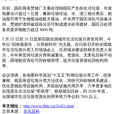
目前，园区两座焚烧厂主要处理朝阳区产生的生活垃圾，年发
电量合计超过 5 亿度，餐厨垃圾经油、水、渣三相分离后，粗
油脂可用于生物柴油或航天煤油，中水用于园区绿化与设备冷
却，焚烧炉渣经磁选筛分后可制成透水砖等建材，园区日处理
各类废弃物能力超过 8000 吨。
5 月 25 日至 31 日是第四届全国城市生活垃圾分类宣传周，今
年以“回收焕新生，分类新时尚”为主题。在日前召开的全国城
市生活垃圾分类工作现场会上，住房城乡建设部相关负责人表
示，今年将坚持垃圾分类和减量化、资源化、无害化目标不动
摇，因地制宜强化可回收物管理，提升垃圾资源化回收利用
率。
会议强调，各地要科学谋划“十五五”时期垃圾分类工作，统筹
兼顾、稳妥推进垃圾分类方法优化，加快可回收物体系建设，
优化焚烧处理设施布局，并鼓励设施共用共享，力争更多地区
实现原生生活垃圾“零填埋”。根据规划目标，到 2030 年底，
全国城市生活垃圾资源化利用率将力争达到 76% 以上。
本文地址：
http://www.ffidc.cn/31451.html
文章来源：
非凡百科