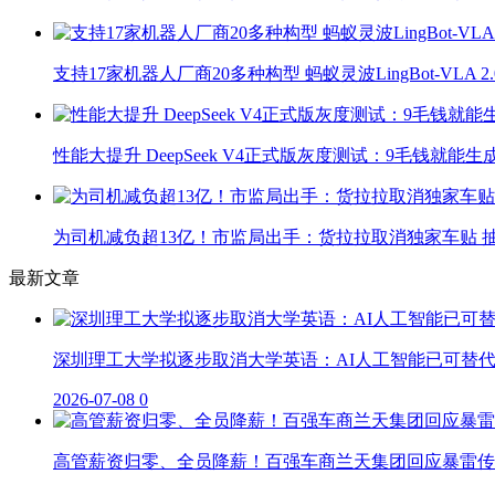
支持17家机器人厂商20多种构型 蚂蚁灵波LingBot-VLA 
性能大提升 DeepSeek V4正式版灰度测试：9毛钱就能生
为司机减负超13亿！市监局出手：货拉拉取消独家车贴 抽
最新文章
深圳理工大学拟逐步取消大学英语：AI人工智能已可替
2026-07-08
0
高管薪资归零、全员降薪！百强车商兰天集团回应暴雷传