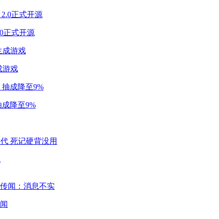
2.0正式开源
成游戏
成降至9%
代
闻