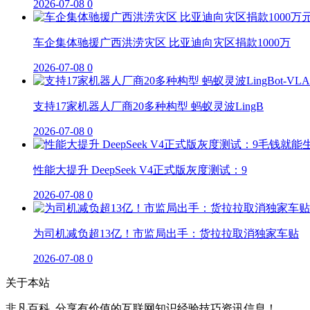
2026-07-08
0
车企集体驰援广西洪涝灾区 比亚迪向灾区捐款1000万
2026-07-08
0
支持17家机器人厂商20多种构型 蚂蚁灵波LingB
2026-07-08
0
性能大提升 DeepSeek V4正式版灰度测试：9
2026-07-08
0
为司机减负超13亿！市监局出手：货拉拉取消独家车贴
2026-07-08
0
关于本站
非凡百科_分享有价值的互联网知识经验技巧资讯信息！