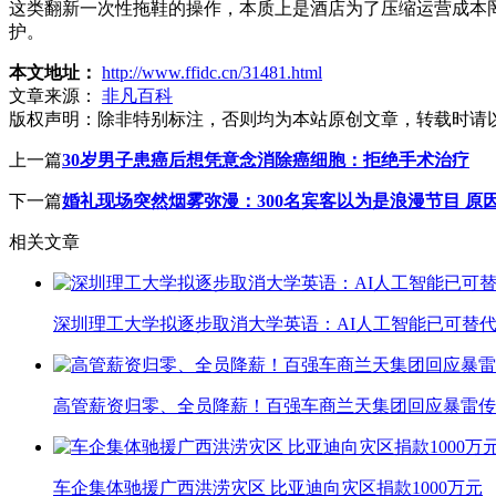
这类翻新一次性拖鞋的操作，本质上是酒店为了压缩运营成本
护。
本文地址：
http://www.ffidc.cn/31481.html
文章来源：
非凡百科
版权声明：
除非特别标注，否则均为本站原创文章，转载时请
上一篇
30岁男子患癌后想凭意念消除癌细胞：拒绝手术治疗
下一篇
婚礼现场突然烟雾弥漫：300名宾客以为是浪漫节目 原
相关文章
深圳理工大学拟逐步取消大学英语：AI人工智能已可替代
高管薪资归零、全员降薪！百强车商兰天集团回应暴雷传
车企集体驰援广西洪涝灾区 比亚迪向灾区捐款1000万元