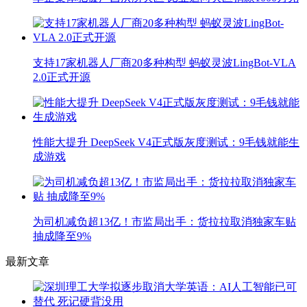
支持17家机器人厂商20多种构型 蚂蚁灵波LingBot-VLA
2.0正式开源
性能大提升 DeepSeek V4正式版灰度测试：9毛钱就能生
成游戏
为司机减负超13亿！市监局出手：货拉拉取消独家车贴
抽成降至9%
最新文章