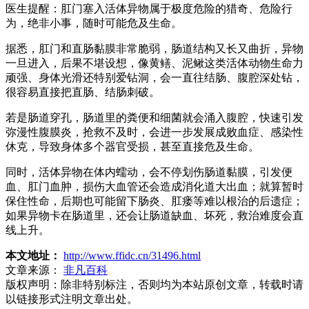
医生提醒：肛门塞入活体异物属于极度危险的猎奇、危险行
为，绝非小事，随时可能危及生命。
据悉，肛门和直肠黏膜非常脆弱，肠道结构又长又曲折，异物
一旦进入，后果不堪设想，像黄鳝、泥鳅这类活体动物生命力
顽强、身体光滑还特别爱钻洞，会一直往结肠、腹腔深处钻，
很容易直接把直肠、结肠刺破。
若是肠道穿孔，肠道里的粪便和细菌就会涌入腹腔，快速引发
弥漫性腹膜炎，抢救不及时，会进一步发展成败血症、感染性
休克，导致身体多个器官受损，甚至直接危及生命。
同时，活体异物在体内蠕动，会不停划伤肠道黏膜，引发便
血、肛门血肿，损伤大血管还会造成消化道大出血；就算暂时
保住性命，后期也可能留下肠炎、肛瘘等难以根治的后遗症；
如果异物卡在肠道里，还会让肠道缺血、坏死，救治难度会直
线上升。
本文地址：
http://www.ffidc.cn/31496.html
文章来源：
非凡百科
版权声明：
除非特别标注，否则均为本站原创文章，转载时请
以链接形式注明文章出处。