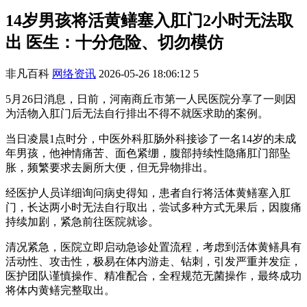
14岁男孩将活黄鳝塞入肛门2小时无法取
出 医生：十分危险、切勿模仿
非凡百科
网络资讯
2026-05-26 18:06:12
5
5月26日消息，日前，河南商丘市第一人民医院分享了一则因
为活物入肛门后无法自行排出不得不就医求助的案例。
当日凌晨1点时分，中医外科肛肠外科接诊了一名14岁的未成
年男孩，他神情痛苦、面色紧绷，腹部持续性隐痛肛门部坠
胀，频繁要求去厕所大便，但无异物排出。
经医护人员详细询问病史得知，患者自行将活体黄鳝塞入肛
门，长达两小时无法自行取出，尝试多种方式无果后，因腹痛
持续加剧，紧急前往医院就诊。
清况紧急，医院立即启动急诊处置流程，考虑到活体黄鳝具有
活动性、攻击性，极易在体内游走、钻刺，引发严重并发症，
医护团队谨慎操作、精准配合，全程规范无菌操作，最终成功
将体内黄鳝完整取出。