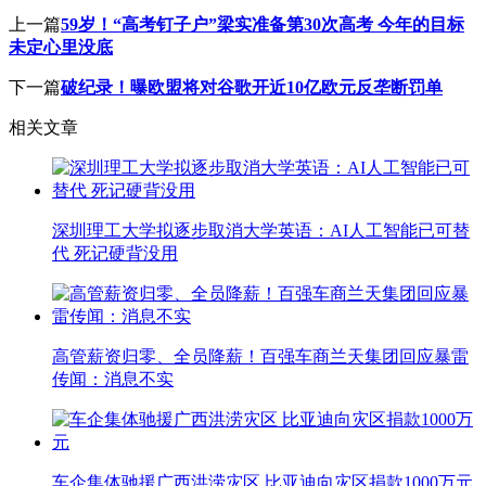
上一篇
59岁！“高考钉子户”梁实准备第30次高考 今年的目标
未定心里没底
下一篇
破纪录！曝欧盟将对谷歌开近10亿欧元反垄断罚单
相关文章
深圳理工大学拟逐步取消大学英语：AI人工智能已可替
代 死记硬背没用
高管薪资归零、全员降薪！百强车商兰天集团回应暴雷
传闻：消息不实
车企集体驰援广西洪涝灾区 比亚迪向灾区捐款1000万元