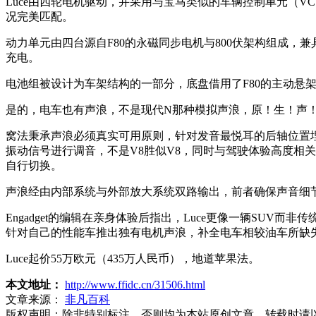
Luce由四轮电机驱动，并采用与宝马类似的车辆控制单元（
况完美匹配。
动力单元由四台源自F80的永磁同步电机与800伏架构组成，
充电。
电池组被设计为车架结构的一部分，底盘借用了F80的主动悬
是的，电车也有声浪，不是现代N那种模拟声浪，原！生！声
窝法秉承声浪必须真实可用原则，针对发音最悦耳的后轴位置
振动信号进行调音，不是V8胜似V8，同时与驾驶体验高度相关
自行切换。
声浪经由内部系统与外部放大系统双路输出，前者确保声音细
Engadget的编辑在亲身体验后指出，Luce更像一辆S
针对自己的性能车推出独有电机声浪，补全电车相较油车所缺
Luce起价55万欧元（435万人民币），地道苹果法。
本文地址：
http://www.ffidc.cn/31506.html
文章来源：
非凡百科
版权声明：
除非特别标注，否则均为本站原创文章，转载时请