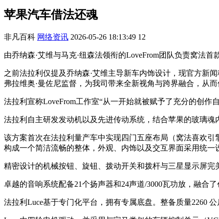
苹果汽车借法还魂
非凡百科
网络资讯
2026-05-26 18:13:49
12
由乔纳森·艾维与马克·纽森法领衔的LoveFrom团队负责窝法
之前法拉利仅提及乔纳森·艾维主导新车内饰设计，现官方新闻稿介
弗拉维奥·曼佐尼监督，为我司带来全新视角与跨界融合，从而
法拉利宣称LoveFrom工作室“从一开始就被赋予了充分的
法拉利自主研发发动机以及先进传动系统，结合苹果的玻璃魂
该方案首次在法拉利量产车中实现四门五座布局（窝法喜欢引
构成一个简洁流畅的整体，外观、内饰以及交互界面采用统一
精密设计的机械按钮、旋钮、拨动开关和拨杆与三星显示屏完
卓越的音响系统配备21个扬声器和24声道/3000瓦功放，
法拉利Luce基于专门化平台，拥有专属底盘。整备质量2260 公斤