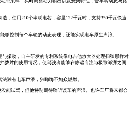
车轮动态采样，实时调整动力输出以及悬架特性，使车辆动态与路
，使用210个串联电芯，容量122千瓦时，支持350千瓦快速
不仅能够控制每个车轮的动态表现，还能实现电车原生声浪。
理与振动，自主研发的专利系统像电吉他放大器处理扫弦那样对
以及换挡拨片的使用情况，使驾驶者能够在静谧专注与极致澎湃之间
窝法独有电车声浪，独嗨嗨不如众燃燃。
能，也没能试驾，但他特别期待聆听该车的声浪。也许车厂将来都会