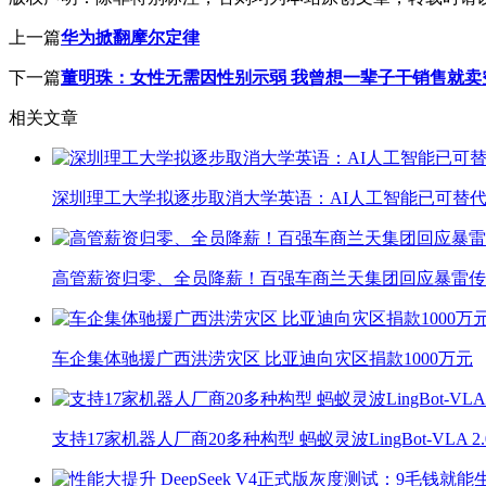
上一篇
华为掀翻摩尔定律
下一篇
董明珠：女性无需因性别示弱 我曾想一辈子干销售就卖
相关文章
深圳理工大学拟逐步取消大学英语：AI人工智能已可替代
高管薪资归零、全员降薪！百强车商兰天集团回应暴雷传
车企集体驰援广西洪涝灾区 比亚迪向灾区捐款1000万元
支持17家机器人厂商20多种构型 蚂蚁灵波LingBot-VLA 