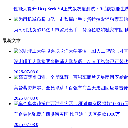
性能大提升 DeepSeek V4正式版灰度测试：9毛钱就能生
为司机减负超13亿！市监局出手：货拉拉取消独家车贴 抽
最新文章
深圳理工大学拟逐步取消大学英语：AI人工智能已可替
2026-07-08
0
高管薪资归零、全员降薪！百强车商兰天集团回应暴雷传
2026-07-08
0
车企集体驰援广西洪涝灾区 比亚迪向灾区捐款1000万
2026-07-08
0