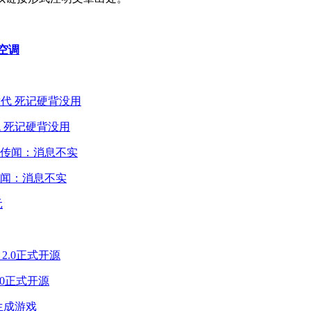
空调
 死记硬背没用
闻：消息不实
2.0正式开源