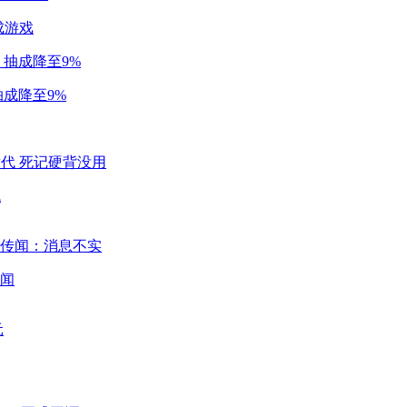
成游戏
成降至9%
代
闻