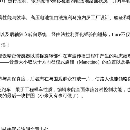
VCU）进行控制。该系统每5毫秒检测四轮接地路面状况，并对
兼具性能与效率。高压电池组由法拉利马拉内罗工厂设计、验证和制造
架以及后轴独立转向系统，经由法拉利赛化经验的锤炼，Luce
！浪！
埋设精密传感器以捕捉旋转部件在声波传播过程中产生的动态纹
——音量大小取决于方向盘模式旋钮（Manettino）的位置
节与高保真度，后者志在与围观群众打成一片，使路人也能领略
UV而非传统跑车，限于工程样车性质，编辑未能全面体验各种控制功
失的最后一块拼图（小米又有事可做了）。
以链接形式注明文章出处。