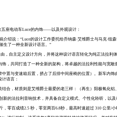
首款五座电动车Luce的内饰——以及外观设计：
绍说：“Luce的设计工作委托给乔纳森·艾维爵士与马克·纽森领
催生了一种全新设计语言。”
创作自由，自主定义设计方向，并将这种设计语言转化为纯正法拉利体
内饰，共同打造了一种全新的架构，将卓越的法拉利性能与宽敞
擎中置与变速箱后置，挤占了后排中间座椅的位置）。新车内饰
设计语言：
美结合，材质则是艾维爵士最爱的老三样：（再生）阳极氧化铝
融合了创新的法拉利音响技术，并具备自定义模式、个性化聆听，以
，零百成绩2.5 秒，零至两百6.8秒，最高时速超过 310 公里/