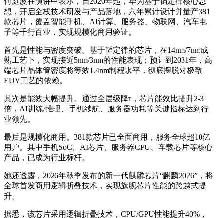
何庭波在演讲中表示，自2020年起，华为基于韬定律核心思
想，开启全栈技术研发与产品落地，六年累计设计并量产381
款芯片，覆盖智能手机、AI计算、服务器、物联网、汽车电
子等千行百业，实现规模化商用验证。
首先是性能与密度突破。基于韬定律的芯片，在14nm/7nm成
熟工艺下，实现接近5nm/3nm的性能表现；预计到2031年，高
端芯片晶体管密度将等效1.4nm制程水平，彻底摆脱对极致
EUV工艺的依赖。
其次是能效大幅提升。通过全层级降τ，芯片能效比提升2-3
倍，AI训练/推理、手机续航、服务器功耗等关键指标达到行
业领先。
最后是规模化商用。381款芯片已全面商用，服务全球超10亿
用户。其中手机SoC、AI芯片、服务器CPU、车载芯片等核心
产品，已成为行业标杆。
她还透露，2026年秋季发布的新一代麒麟芯片“麒麟2026”，将
全球首发商用逻辑折叠技术，实现旗舰芯片性能的跨越式提
升。
据悉，该芯片采用逻辑折叠技术，CPU/GPU性能提升40%，