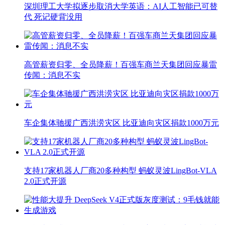
深圳理工大学拟逐步取消大学英语：AI人工智能已可替
代 死记硬背没用
高管薪资归零、全员降薪！百强车商兰天集团回应暴雷
传闻：消息不实
车企集体驰援广西洪涝灾区 比亚迪向灾区捐款1000万元
支持17家机器人厂商20多种构型 蚂蚁灵波LingBot-VLA
2.0正式开源