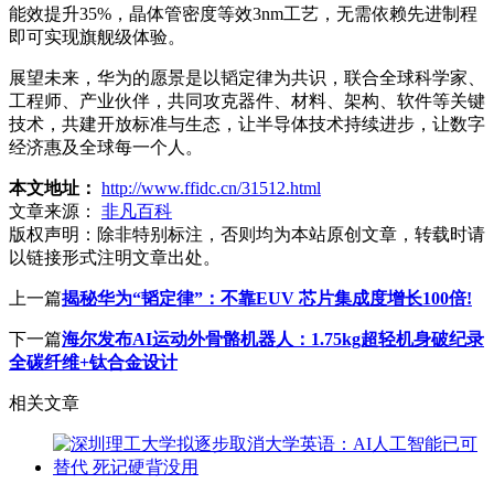
能效提升35%，晶体管密度等效3nm工艺，无需依赖先进制程
即可实现旗舰级体验。
展望未来，华为的愿景是以韬定律为共识，联合全球科学家、
工程师、产业伙伴，共同攻克器件、材料、架构、软件等关键
技术，共建开放标准与生态，让半导体技术持续进步，让数字
经济惠及全球每一个人。
本文地址：
http://www.ffidc.cn/31512.html
文章来源：
非凡百科
版权声明：
除非特别标注，否则均为本站原创文章，转载时请
以链接形式注明文章出处。
上一篇
揭秘华为“韬定律”：不靠EUV 芯片集成度增长100倍!
下一篇
海尔发布AI运动外骨骼机器人：1.75kg超轻机身破纪录
全碳纤维+钛合金设计
相关文章