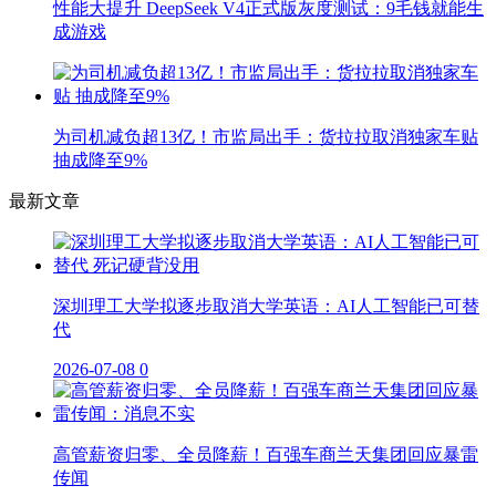
性能大提升 DeepSeek V4正式版灰度测试：9毛钱就能生
成游戏
为司机减负超13亿！市监局出手：货拉拉取消独家车贴
抽成降至9%
最新文章
深圳理工大学拟逐步取消大学英语：AI人工智能已可替
代
2026-07-08
0
高管薪资归零、全员降薪！百强车商兰天集团回应暴雷
传闻