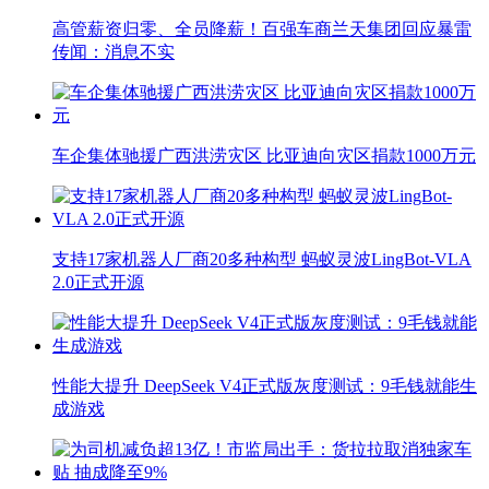
高管薪资归零、全员降薪！百强车商兰天集团回应暴雷
传闻：消息不实
车企集体驰援广西洪涝灾区 比亚迪向灾区捐款1000万元
支持17家机器人厂商20多种构型 蚂蚁灵波LingBot-VLA
2.0正式开源
性能大提升 DeepSeek V4正式版灰度测试：9毛钱就能生
成游戏