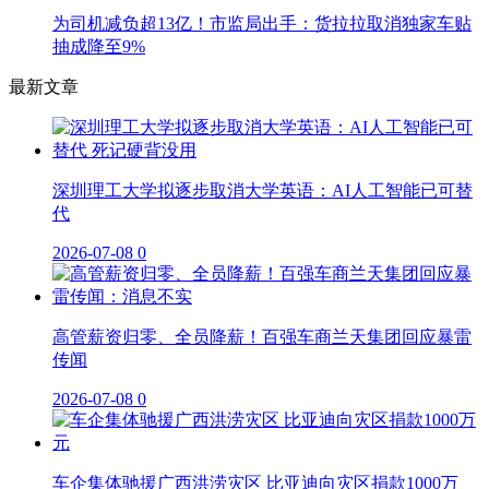
为司机减负超13亿！市监局出手：货拉拉取消独家车贴
抽成降至9%
最新文章
深圳理工大学拟逐步取消大学英语：AI人工智能已可替
代
2026-07-08
0
高管薪资归零、全员降薪！百强车商兰天集团回应暴雷
传闻
2026-07-08
0
车企集体驰援广西洪涝灾区 比亚迪向灾区捐款1000万