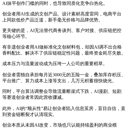
AI抹平创作门槛的同时，也导致同质化竞争白热化。
创业者用AI生成的文创产品、设计素材高度雷同，电商平台
上同款低价产品泛滥，新手毫无价格与品牌优势。
更关键的是，AI无法替代商务谈判、客户对接、供应链把控
等核心环节。
有非遗创业者用AI做标准化文创材料包，却因AI调不出合格
香料配比、解决不了供应链稳定性问题，最终资金耗尽失败。
成本压力与流量波动成为压垮一人公司的重要稻草。
创业者需独自承担每月近3000元的五险一金，叠加库存积压、
平台推广、算力成本上涨等支出，几万元积蓄很快烧光。
同时，平台算法调整会导致流量断崖式下跌，AI漫剧、短剧
等赛道创业者常因此营收骤减。
此外，AI的“顺从性”易让创业者陷入信息茧房，盲目自信，直
到资金链断裂才认清现实。
创业本质从未因AI改变，市场也只认能持续盈利的商业模