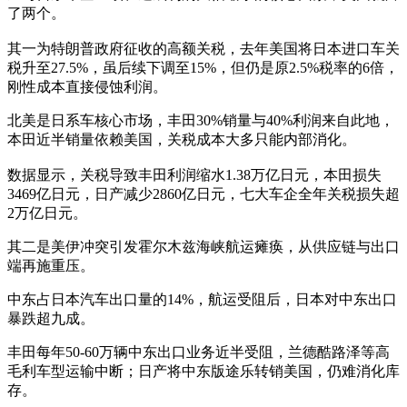
了两个。
其一为特朗普政府征收的高额关税，去年美国将日本进口车关
税升至27.5%，虽后续下调至15%，但仍是原2.5%税率的6倍，
刚性成本直接侵蚀利润。
北美是日系车核心市场，丰田30%销量与40%利润来自此地，
本田近半销量依赖美国，关税成本大多只能内部消化。
数据显示，关税导致丰田利润缩水1.38万亿日元，本田损失
3469亿日元，日产减少2860亿日元，七大车企全年关税损失超
2万亿日元。
其二是美伊冲突引发霍尔木兹海峡航运瘫痪，从供应链与出口
端再施重压。
中东占日本汽车出口量的14%，航运受阻后，日本对中东出口
暴跌超九成。
丰田每年50-60万辆中东出口业务近半受阻，兰德酷路泽等高
毛利车型运输中断；日产将中东版途乐转销美国，仍难消化库
存。