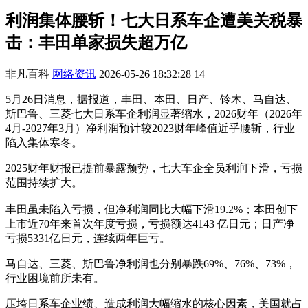
利润集体腰斩！七大日系车企遭美关税暴
击：丰田单家损失超万亿
非凡百科
网络资讯
2026-05-26 18:32:28
14
5月26日消息，据报道，丰田、本田、日产、铃木、马自达、
斯巴鲁、三菱七大日系车企利润显著缩水，2026财年（2026年
4月-2027年3月）净利润预计较2023财年峰值近乎腰斩，行业
陷入集体寒冬。
2025财年财报已提前暴露颓势，七大车企全员利润下滑，亏损
范围持续扩大。
丰田虽未陷入亏损，但净利润同比大幅下滑19.2%；本田创下
上市近70年来首次年度亏损，亏损额达4143 亿日元；日产净
亏损5331亿日元，连续两年巨亏。
马自达、三菱、斯巴鲁净利润也分别暴跌69%、76%、73%，
行业困境前所未有。
压垮日系车企业绩、造成利润大幅缩水的核心因素，美国就占