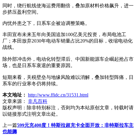
同时，绕行航线使海运费用翻倍，叠加原材料价格飙升，进一
步挤压盈利空间。
内忧外患之下，日系车企被迫调整策略。
丰田宣布未来五年向美国追加100亿美元投资，布局电池工
厂；本田放弃2030年电动车销量占比20%的目标，收缩电动化
战线。
除外部冲击外，电动化转型滞后、中国新能源车企崛起抢占市
场，也是日系车衰退的重要原因。
短期来看，关税壁垒与地缘风险难以消解，叠加转型阵痛，日
系车的行业寒冬仍将持续。
本文地址：
http://www.ffidc.cn/31531.html
文章来源：
非凡百科
版权声明：
除非特别标注，否则均为本站原创文章，转载时请
以链接形式注明文章出处。
上一篇
599元充400度！特斯拉超充卡全面开放：非特斯拉车主
也能薅