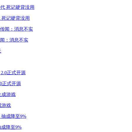
 死记硬背没用
闻：消息不实
2.0正式开源
成游戏
成降至9%