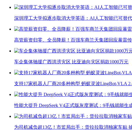
深圳理工大学拟逐步取消大学英语：AI人工智能已可替代
高管薪资归零、全员降薪！百强车商兰天集团回应暴雷传
车企集体驰援广西洪涝灾区 比亚迪向灾区捐款1000万元
支持17家机器人厂商20多种构型 蚂蚁灵波LingBot-VLA 
性能大提升 DeepSeek V4正式版灰度测试：9毛钱就能生
为司机减负超13亿！市监局出手：货拉拉取消独家车贴 抽