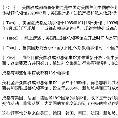
〖One〗、美国驻成都领事馆撤走是中国对美国关闭中国驻休
休斯顿总领馆2020年7月，美国以“保护知识产权和私人信息”
〖Two〗、美国驻成都总领事馆于1985年10月16日开馆，1
年8月2日迁至现址——成都市领事馆路4号。现馆舍地处成都
〖Three〗、综上所述，美国驻成都总领事馆在开放时间内
〖Four〗、当美国政府要求中国关闭驻休斯敦领事馆时，中
〖Five〗、虽然目前美国驻成都总领事馆并未重新开放，但
而，这需要双方共同努力，通过外交渠道进行协商和谈判，以
成都有哪些领事馆成都有18个领事馆
美利坚合众国驻成都总领事馆，设立于1985年。德意志联邦共和
西共和国驻成都总领事馆，设立于2006年。新加坡共和国驻成都
成都有美国、法国、德国等18个国家的领事馆。以下是部分
交流活动上非常活跃，为两国的文化交流起到了积极的推动作
这些领事馆分别来自美国、德国、韩国、泰国、法国、新加坡