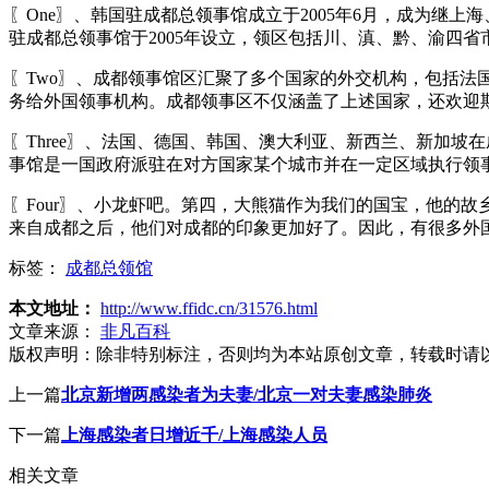
〖One〗、韩国驻成都总领事馆成立于2005年6月，成为
驻成都总领事馆于2005年设立，领区包括川、滇、黔、渝四
〖Two〗、成都领事馆区汇聚了多个国家的外交机构，包括法
务给外国领事机构。成都领事区不仅涵盖了上述国家，还欢迎
〖Three〗、法国、德国、韩国、澳大利亚、新西兰、新加
事馆是一国政府派驻在对方国家某个城市并在一定区域执行领
〖Four〗、小龙虾吧。第四，大熊猫作为我们的国宝，他的
来自成都之后，他们对成都的印象更加好了。因此，有很多外
标签：
成都总领馆
本文地址：
http://www.ffidc.cn/31576.html
文章来源：
非凡百科
版权声明：
除非特别标注，否则均为本站原创文章，转载时请
上一篇
北京新增两感染者为夫妻/北京一对夫妻感染肺炎
下一篇
上海感染者日增近千/上海感染人员
相关文章