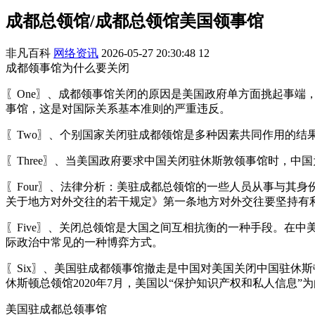
成都总领馆/成都总领馆美国领事馆
非凡百科
网络资讯
2026-05-27 20:30:48
12
成都领事馆为什么要关闭
〖One〗、成都领事馆关闭的原因是美国政府单方面挑起事
事馆，这是对国际关系基本准则的严重违反。
〖Two〗、个别国家关闭驻成都领馆是多种因素共同作用的结
〖Three〗、当美国政府要求中国关闭驻休斯敦领事馆时，
〖Four〗、法律分析：美驻成都总领馆的一些人员从事与其
关于地方对外交往的若干规定》第一条地方对外交往要坚持有
〖Five〗、关闭总领馆是大国之间互相抗衡的一种手段。在
际政治中常见的一种博弈方式。
〖Six〗、美国驻成都领事馆撤走是中国对美国关闭中国驻休
休斯顿总领馆2020年7月，美国以“保护知识产权和私人信息”
美国驻成都总领事馆