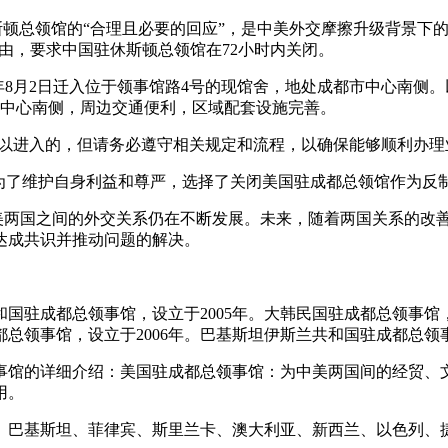
斯顿总领馆的“合理且必要的回应”，是中美外交摩擦升级背景下
为由，要求中国驻休斯顿总领馆在72小时内关闭。
993年8月2日迁入位于领事馆路4号的现馆舍，地处成都市中心南
市中心南侧，周边交通便利，区域配套设施完善。
是可以进入的，但请务必遵守相关规定和流程，以确保能够顺利办理
国为了维护自身利益和尊严，选择了关闭美国驻成都总领馆作为
中美两国之间的外交关系仍在不断发展。未来，随着两国关系的改
达成共识并推动问题的解决。
国驻成都总领事馆，设立于2005年。大韩民国驻成都总领事馆，
总领事馆，设立于2006年。巴基斯坦伊斯兰共和国驻成都总领事
领事馆的详细介绍：美国驻成都总领事馆：为中美两国间的经贸、
用。
、巴基斯坦、菲律宾、斯里兰卡、澳大利亚、新西兰、以色列、