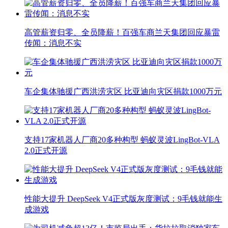
高管薪资归零、全员降薪！百强车商兰天集团回应暴雷
传闻：消息不实
车企集体驰援广西洪涝灾区 比亚迪向灾区捐款1000万元
支持17家机器人厂商20多种构型 蚂蚁灵波LingBot-VLA
2.0正式开源
性能大提升 DeepSeek V4正式版灰度测试：9毛钱就能生
成游戏