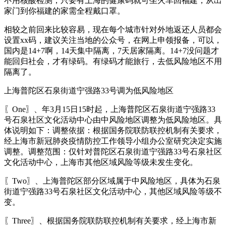
不用核酸检测，只要有上海的健康码就可坐火车回福建，从出
家门到你福建的家需全程戴口罩。
相较之前回来比较容易，现在每个城市针对外地返还人员都会
设置xx码，建议关注当地的公众号，在网上申领报备，可以，
国内是14+7啊，14天集中隔离，7天居家隔离。14+7没问题才
能回归社会，才有绿码。有绿码才能旅行，去低风险地区不用
隔离了。
上海普陀区石泉街道宁强路33号调为低风险地区
〖One〗、年3月15日15时起，上海普陀区石泉街道宁强路33
号石泉社区文化活动中心由中风险地区调整为低风险地区。具
体说明如下：调整依据：根据国务院联防联控机制有关要求，
经上海市新冠肺炎疫情防控工作领导小组办公室研究决定实施
调整。调整范围：仅针对普陀区石泉街道宁强路33号石泉社区
文化活动中心，上海市其他区域风险等级未发生变化。
〖Two〗、上海普陀区部分区域属于中风险地区，具体为石泉
街道宁强路33号石泉社区文化活动中心，其他区域风险等级不
变。
〖Three〗、根据国务院联防联控机制有关要求，经上海市新