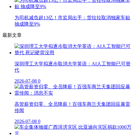
为司机减负超13亿！市监局出手：货拉拉取消独家车贴
抽成降至9%
最新文章
深圳理工大学拟逐步取消大学英语：AI人工智能已可替
代
2026-07-08
0
高管薪资归零、全员降薪！百强车商兰天集团回应暴雷
传闻
2026-07-08
0