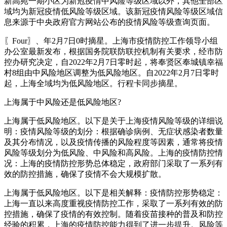
新高苑一期小区为新冠疫情中风险等级区域以外，其他全部区
域均为新冠疫情低风险等级区域。该新冠疫情风险等级区域信
息来源于中央政府官方网站公布的疫情风险等级查询页面。
〖Four〗、年2月7日0时摘星。上海市疫情防控工作领导小组
办公室最新发布，根据国务院联防联控机制有关要求，经市防
控办研究决定，自2022年2月7日零时起，将奉贤区奉城镇幸福
村8组由中风险地区调整为低风险地区。自2022年2月7日零时
起，上海全域均为低风险地区。行程卡同步摘星。
上海属于中风险还是低风险地区?
上海属于低风险地区。以下是关于上海疫情风险等级的详细说
明：疫情风险等级的划分：根据确诊病例、无症状感染者数量
及其分布情况，以及疫情传播的风险程度等因素，通常将疫情
风险等级划分为低风险、中风险和高风险。上海的疫情防控情
况：上海的疫情防控形势总体稳定，政府部门采取了一系列有
效的防控措施，确保了疫情不会大规模扩散。
上海属于低风险地区。以下是相关解释：疫情防控形势稳定：
上海一直以来高度重视疫情防控工作，采取了一系列有效的防
控措施，确保了疫情的有效控制。随着疫苗接种的普及和防控
经验的积累，上海的疫情防控能力得到了进一步提升。风险等