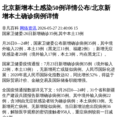
北京新增本土感染50例详情公布/北京新
增本土确诊病例详情
非凡百科
网络资讯
2026-05-27 21:40:06
15
国家卫健委:26日新增确诊35例,其中本土13例
月26日0—24时，国家卫健委公布新增确诊病例35例，其中境
外输入22例，本土13例（黑龙江11例、福建2例）；新增无症
状感染者20例（境外输入17例，本土3例，均在黑龙江）。
国家卫健委疫情通报：7月23日新增确诊病例35例（境外输入
22例，本土13例），无新增死亡或疑似病例。人民币国际化进
展：2020年底人民币国际化指数达02，同比增长52%，得益于
国际贸易计价、金融交易及国际储备职能增强。
全国疫情通报数据详见下文：9月26日0—24时，31个省和新疆
生产建设兵团报告新增确诊病例35例。其中境外输入病例22
例，含3例由无症状感染者转为确诊病例；本土病例13例。无
新增死亡病例。无新增疑似病例。当日新增治愈出院病例36
例，解除医学观察的密切接触者958人，重症病例较前一日减