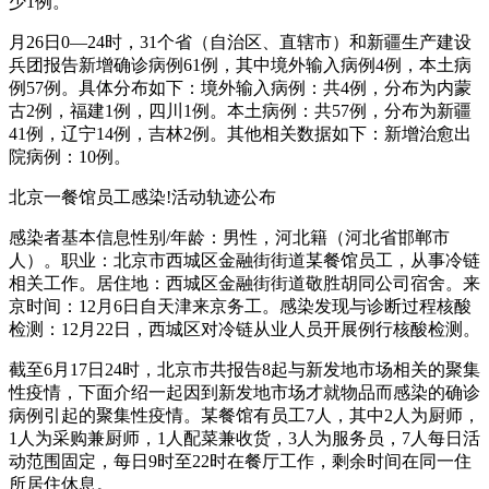
少1例。
月26日0—24时，31个省（自治区、直辖市）和新疆生产建设
兵团报告新增确诊病例61例，其中境外输入病例4例，本土病
例57例。具体分布如下：境外输入病例：共4例，分布为内蒙
古2例，福建1例，四川1例。本土病例：共57例，分布为新疆
41例，辽宁14例，吉林2例。其他相关数据如下：新增治愈出
院病例：10例。
北京一餐馆员工感染!活动轨迹公布
感染者基本信息性别/年龄：男性，河北籍（河北省邯郸市
人）。职业：北京市西城区金融街街道某餐馆员工，从事冷链
相关工作。居住地：西城区金融街街道敬胜胡同公司宿舍。来
京时间：12月6日自天津来京务工。感染发现与诊断过程核酸
检测：12月22日，西城区对冷链从业人员开展例行核酸检测。
截至6月17日24时，北京市共报告8起与新发地市场相关的聚集
性疫情，下面介绍一起因到新发地市场才就物品而感染的确诊
病例引起的聚集性疫情。某餐馆有员工7人，其中2人为厨师，
1人为采购兼厨师，1人配菜兼收货，3人为服务员，7人每日活
动范围固定，每日9时至22时在餐厅工作，剩余时间在同一住
所居住休息。