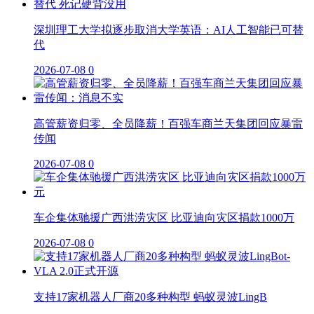
深圳理工大学拟逐步取消大学英语：AI人工智能已可替
代
2026-07-08
0
高管薪资归零、全员降薪！百强车商兰天集团回应暴雷
传闻
2026-07-08
0
车企集体驰援广西洪涝灾区 比亚迪向灾区捐款1000万
2026-07-08
0
支持17家机器人厂商20多种构型 蚂蚁灵波LingB