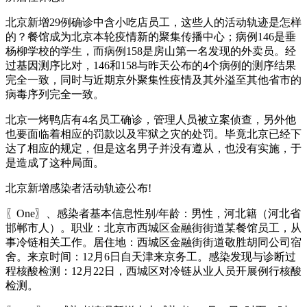
北京新增29例确诊中含小吃店员工，这些人的活动轨迹是怎样
的？餐馆成为北京本轮疫情新的聚集传播中心；病例146是垂
杨柳学校的学生，而病例158是房山第一名发现的外卖员。经
过基因测序比对，146和158与昨天公布的4个病例的测序结果
完全一致，同时与近期京外聚集性疫情及其外溢至其他省市的
病毒序列完全一致。
北京一烤鸭店有4名员工确诊，管理人员被立案侦查，另外他
也要面临着相应的罚款以及牢狱之灾的处罚。毕竟北京已经下
达了相应的规定，但是这名男子并没有遵从，也没有实施，于
是造成了这种局面。
北京新增感染者活动轨迹公布!
〖One〗、感染者基本信息性别/年龄：男性，河北籍（河北省
邯郸市人）。职业：北京市西城区金融街街道某餐馆员工，从
事冷链相关工作。居住地：西城区金融街街道敬胜胡同公司宿
舍。来京时间：12月6日自天津来京务工。感染发现与诊断过
程核酸检测：12月22日，西城区对冷链从业人员开展例行核酸
检测。