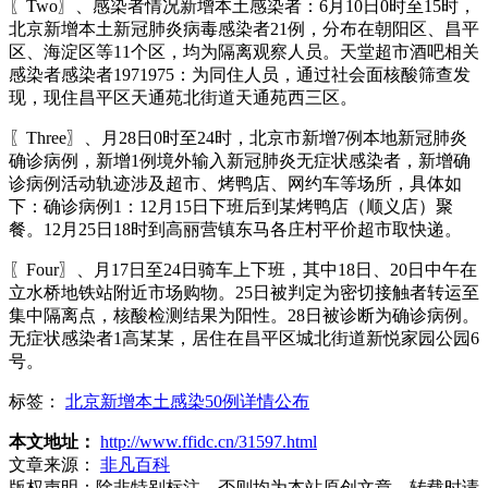
〖Two〗、感染者情况新增本土感染者：6月10日0时至15时，
北京新增本土新冠肺炎病毒感染者21例，分布在朝阳区、昌平
区、海淀区等11个区，均为隔离观察人员。天堂超市酒吧相关
感染者感染者1971975：为同住人员，通过社会面核酸筛查发
现，现住昌平区天通苑北街道天通苑西三区。
〖Three〗、月28日0时至24时，北京市新增7例本地新冠肺炎
确诊病例，新增1例境外输入新冠肺炎无症状感染者，新增确
诊病例活动轨迹涉及超市、烤鸭店、网约车等场所，具体如
下：确诊病例1：12月15日下班后到某烤鸭店（顺义店）聚
餐。12月25日18时到高丽营镇东马各庄村平价超市取快递。
〖Four〗、月17日至24日骑车上下班，其中18日、20日中午在
立水桥地铁站附近市场购物。25日被判定为密切接触者转运至
集中隔离点，核酸检测结果为阳性。28日被诊断为确诊病例。
无症状感染者1高某某，居住在昌平区城北街道新悦家园公园6
号。
标签：
北京新增本土感染50例详情公布
本文地址：
http://www.ffidc.cn/31597.html
文章来源：
非凡百科
版权声明：
除非特别标注，否则均为本站原创文章，转载时请