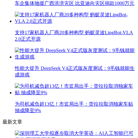
车企集体驰援广西洪涝灾区 比亚迪向灾区捐款1000万元
支持17家机器人厂商20多种构型 蚂蚁灵波LingBot-VLA
2.0正式开源
性能大提升 DeepSeek V4正式版灰度测试：9毛钱就能生
成游戏
为司机减负超13亿！市监局出手：货拉拉取消独家车贴
抽成降至9%
最新文章